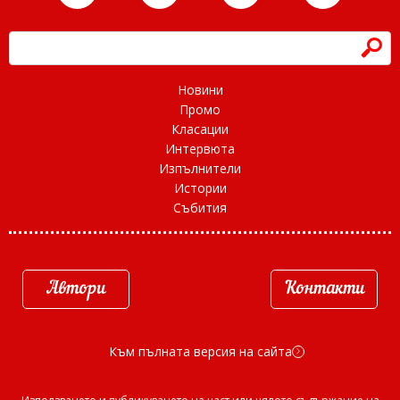
h
Новини
Промо
Класации
Интервюта
Изпълнители
Истории
Събития
Автори
Контакти
Към пълната версия на сайта
d