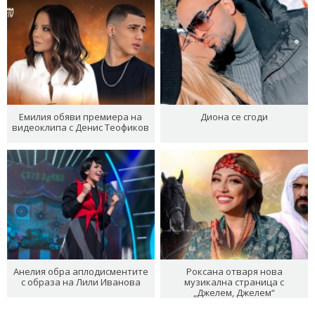
Емилия обяви премиера на
Диона се сгоди
видеоклипа с Денис Теофиков
Анелия обра аплодисментите
Роксана отваря нова
с образа на Лили Иванова
музикална страница с
„Джелем, Джелем“