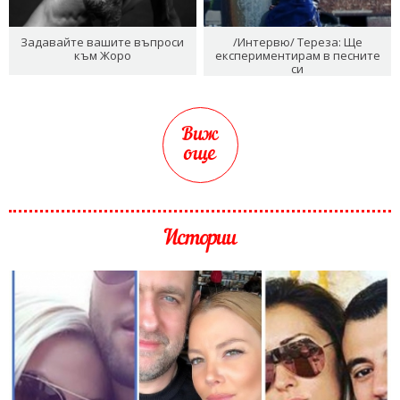
Задавайте вашите въпроси
/Интервю/ Тереза: Ще
към Жоро
експериментирам в песните
си
Виж
още
Истории