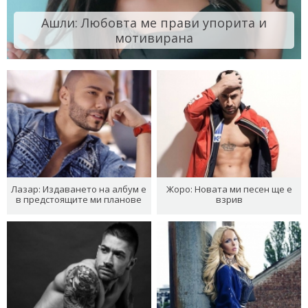
Ашли: Любовта ме прави упорита и
мотивирана
Лазар: Издаването на албум е
Жоро: Новата ми песен ще е
в предстоящите ми планове
взрив