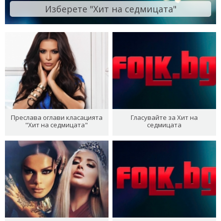
Изберете "Хит на седмицата"
Преслава оглави класацията
Гласувайте за Хит на
"Хит на седмицата"
седмицата