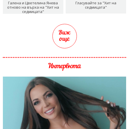
Галена и Цветелина Янева
Гласувайте за "Хит на
отново на върха на "Хит на
седмицата"
седмицата"
Виж
още
Интервюта