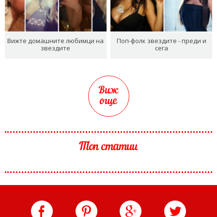
Вижте домашните любимци на
Поп-фолк звездите - преди и
звездите
сега
Виж
още
Топ статии