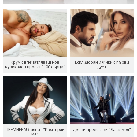
Крум с впечатляващ нов
Есил Дюран и Фики с първи
музикален проект "100 сърца"
дует
ПРЕМИЕРА! Лияна - "Изхвърли
Джони представи "Да си моя"
ме"