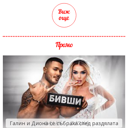
Виж
още
Промо
Галин и Диона се събраха след раздялата