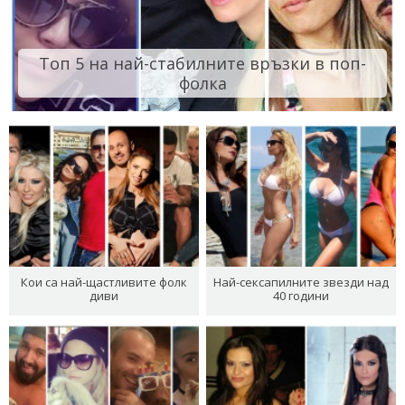
Топ 5 на най-стабилните връзки в поп-
фолка
Кои са най-щастливите фолк
Най-сексапилните звезди над
диви
40 години