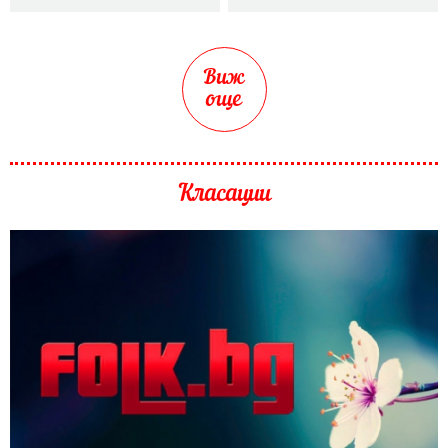
Виж
още
Класации