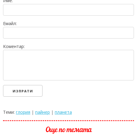
Име:
Емайл:
Коментар:
Теми:
глория
|
пайнер
|
планета
Още по темата