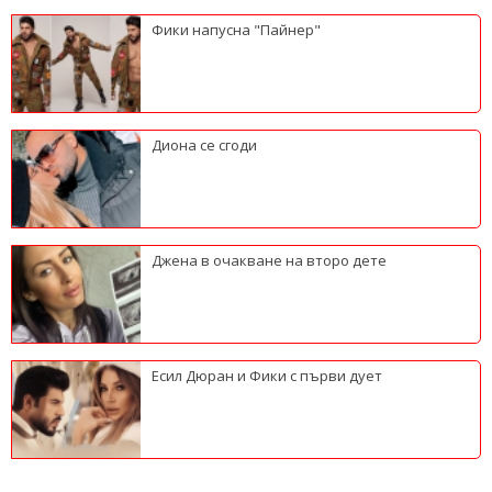
Фики напусна "Пайнер"
Диона се сгоди
Джена в очакване на второ дете
Есил Дюран и Фики с първи дует