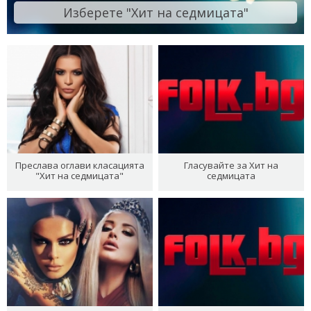
Изберете "Хит на седмицата"
Преслава оглави класацията
Гласувайте за Хит на
"Хит на седмицата"
седмицата