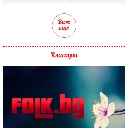
Виж
още
Класации