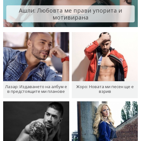
Ашли: Любовта ме прави упорита и
мотивирана
Лазар: Издаването на албум е
Жоро: Новата ми песен ще е
в предстоящите ми планове
взрив