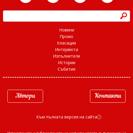
h
Новини
Промо
Класации
Интервюта
Изпълнители
Истории
Събития
Автори
Контакти
Към пълната версия на сайта
d