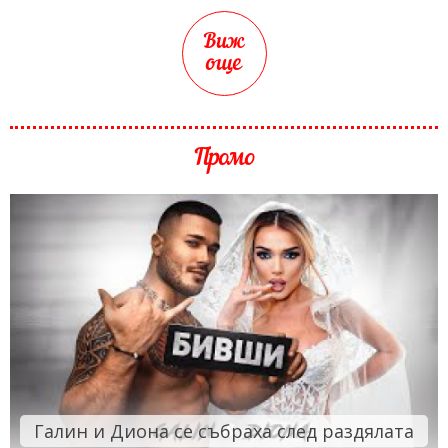
Виж
още
Промо
Галин и Диона се събраха след раздялата