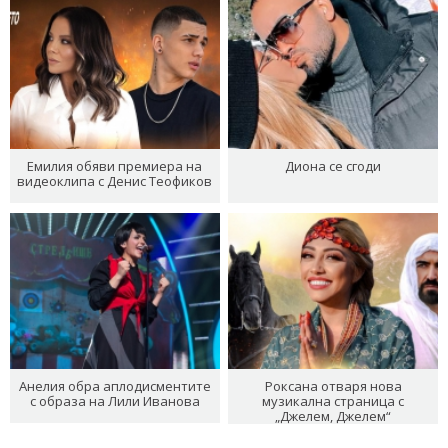
Емилия обяви премиера на
Диона се сгоди
видеоклипа с Денис Теофиков
Анелия обра аплодисментите
Роксана отваря нова
с образа на Лили Иванова
музикална страница с
„Джелем, Джелем“