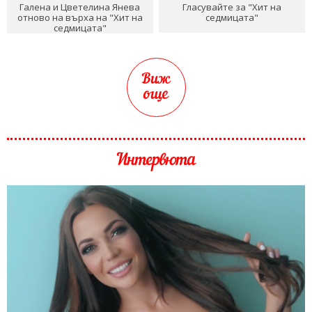
Галена и Цветелина Янева
Гласувайте за "Хит на
отново на върха на "Хит на
седмицата"
седмицата"
Виж
още
Интервюта