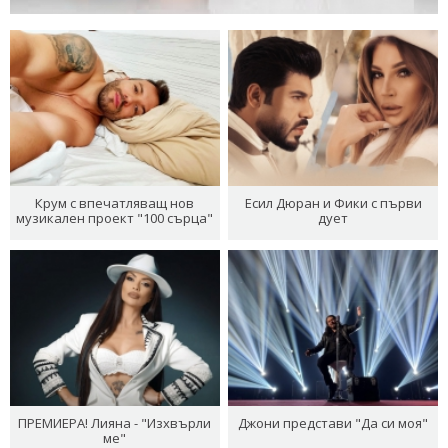
Крум с впечатляващ нов
Есил Дюран и Фики с първи
музикален проект "100 сърца"
дует
ПРЕМИЕРА! Лияна - "Изхвърли
Джони представи "Да си моя"
ме"