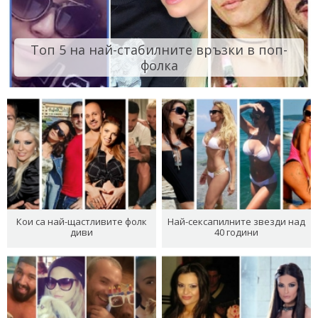
Топ 5 на най-стабилните връзки в поп-
фолка
Кои са най-щастливите фолк
Най-сексапилните звезди над
диви
40 години