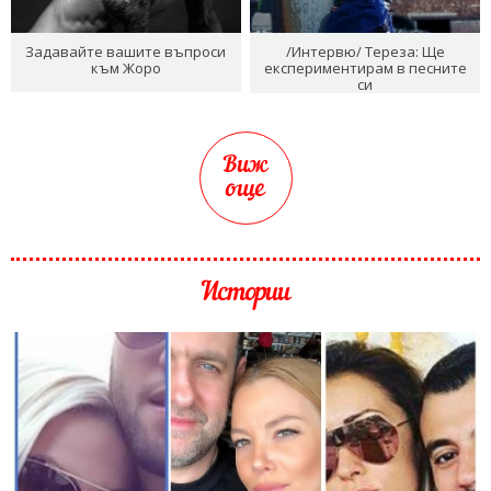
Задавайте вашите въпроси
/Интервю/ Тереза: Ще
към Жоро
експериментирам в песните
си
Виж
още
Истории