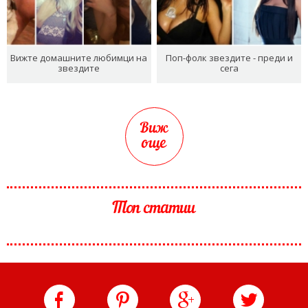
Вижте домашните любимци на
Поп-фолк звездите - преди и
звездите
сега
Виж
още
Топ статии