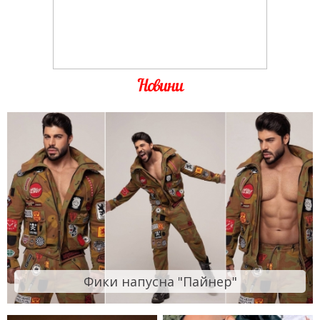
Новини
Фики напусна "Пайнер"