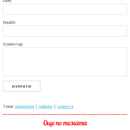
Име:
Емайл:
Коментар:
Теми:
емануела
|
пайнер
|
планета
Още по темата