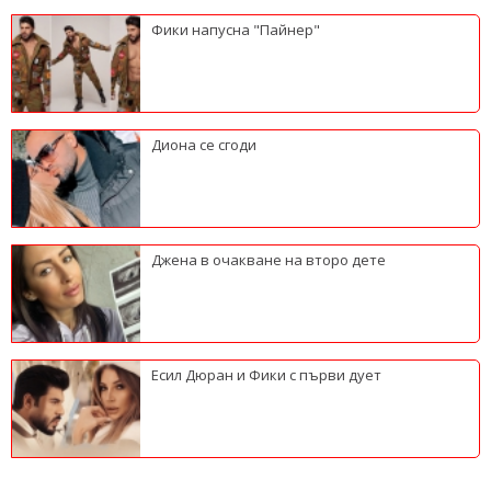
Фики напусна "Пайнер"
Диона се сгоди
Джена в очакване на второ дете
Есил Дюран и Фики с първи дует