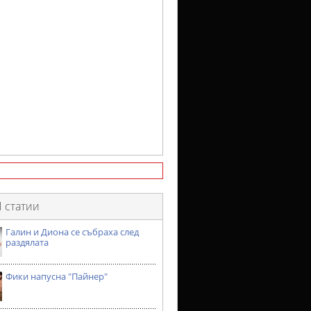
 статии
Галин и Диона се събраха след
раздялата
Фики напусна "Пайнер"