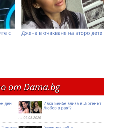
те с
Джена в очакване на второ дете
о от Dama.bg
ен ден
Ивка Бейбе влиза в „Ергенът:
Любов в рая“?
на 06.08.2026
 7 август
Разкриха кой е