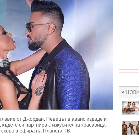
лад"
НОВИ
главие от Джордан. Певецът в аванс издаде и
 където си партнира с изкусителна красавица.
 скоро в ефира на Планета ТВ.