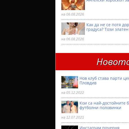
на 06.08.2026
Как да не се потя до
градуса? Този златен
на 06.08.2026
Новото
Нов клуб става парти ц
Пловдив
на 05.12.2022
Кои са най-достойните 
футболни половинки
на 12.07.2021
Инстаграм почерня