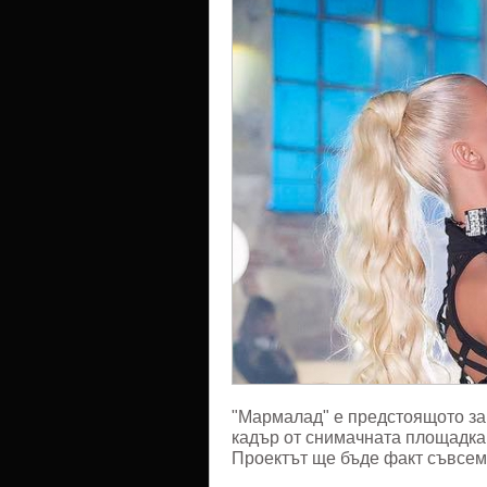
"Марма
"Мармалад" е предстоящото за
кадър от снимачната площадка,
Проектът ще бъде факт съвсем