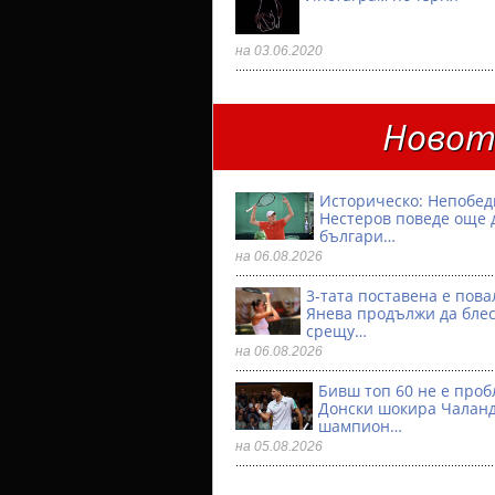
на 03.06.2020
Новото
Историческо: Непобе
Нестеров поведе още 
българи…
на 06.08.2026
3-тата поставена е пова
Янева продължи да бле
срещу…
на 06.08.2026
Бивш топ 60 не е проб
Донски шокира Чалан
шампион…
на 05.08.2026