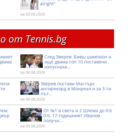
alright"
на 03.06.2020
 от Тennis.bg
димият
След Зверев: Бивш шампион и
двама
още двама топ 10 поставени
напуснаха…
на 06.08.2026
лена:
Зверев постави Мастърс
сти
антирекорд в Монреал и за 3-ти
път…
на 06.08.2026
лем:
От №1 в света и 2 Шлема до 0:6
джър
0:6: 17-годишният Иванов
получи…
на 05.08.2026