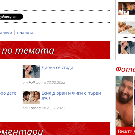
|
пайнер
планета
 по темата
Фот
Диона се сгоди
от
Folk.bg
на 22.02.2022
оро дете
Есил Дюран и Фики с първи
дует
от
Folk.bg
на 21.11.2021
оментари
Вижте 