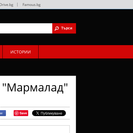
Drive.bg
|
Famous.bg
ИСТОРИИ
 "Мармалад"
Save
ри