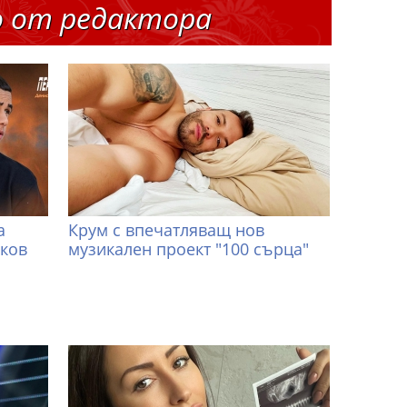
о от редактора
а
Крум с впечатляващ нов
иков
музикален проект "100 сърца"