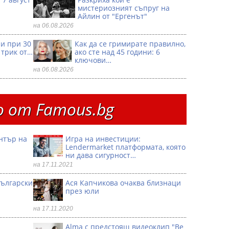
мистериозният съпруг на
Айлин от "Ергенът"
на 06.08.2026
ри при 30
Как да се гримирате правилно,
 трик от…
ако сте над 45 години: 6
ключови…
на 06.08.2026
 от Famous.bg
ентър на
Игра на инвестиции:
Lendermarket платформата, която
ни дава сигурност…
на 17.11.2021
български
Ася Капчикова очаква близнаци
през юли
на 17.11.2020
Alma с предстоящ видеоклип "Be