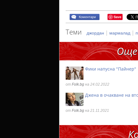
Save
Коментари
Теми
|
|
джордан
мармалад
Още
Фики напусна "Пайнер"
от
Folk.bg
на 24.02.2022
Джена в очакване на вт
от
Folk.bg
на 21.11.2021
К