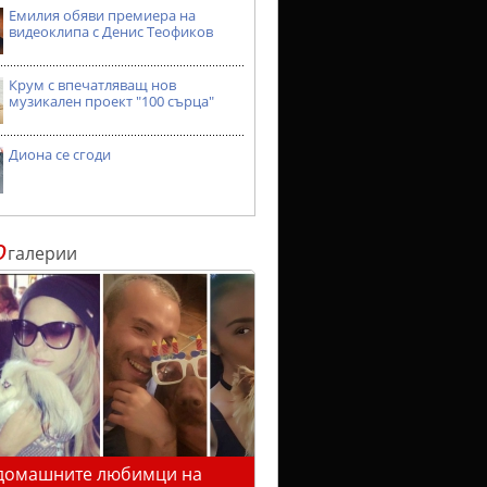
Емилия обяви премиера на
видеоклипа с Денис Теофиков
Крум с впечатляващ нов
музикален проект "100 сърца"
Диона се сгоди
о
галерии
домашните любимци на