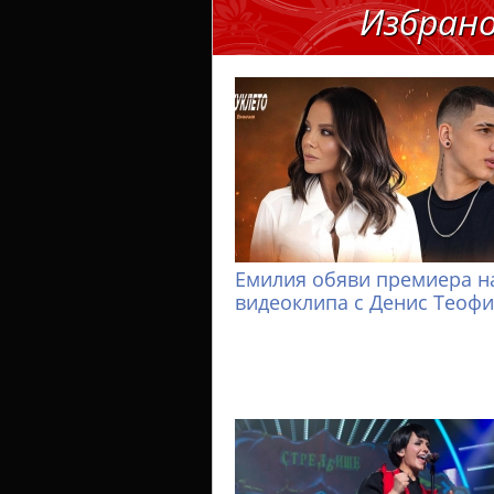
Избран
Емилия обяви премиера н
видеоклипа с Денис Теоф