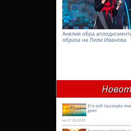
Анелия обра аплодисменти
образа на Лили Иванова
Новот
Ето кой празнува им
днес
на 07.08.2026
Ангелски хороскоп за