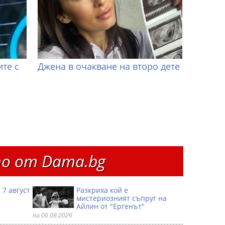
те с
Джена в очакване на второ дете
о от Dama.bg
 7 август
Разкриха кой е
мистериозният съпруг на
Айлин от "Ергенът"
на 06.08.2026