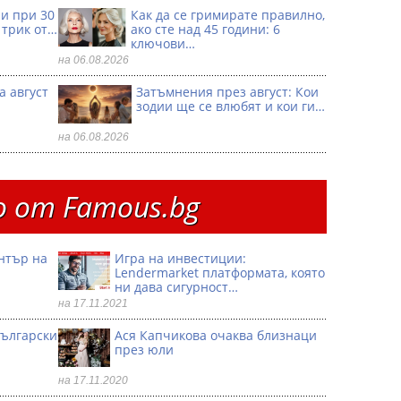
ри при 30
Как да се гримирате правилно,
 трик от…
ако сте над 45 години: 6
ключови…
на 06.08.2026
а август
Затъмнения през август: Кои
зодии ще се влюбят и кои ги…
на 06.08.2026
 от Famous.bg
ентър на
Игра на инвестиции:
Lendermarket платформата, която
ни дава сигурност…
на 17.11.2021
български
Ася Капчикова очаква близнаци
през юли
на 17.11.2020