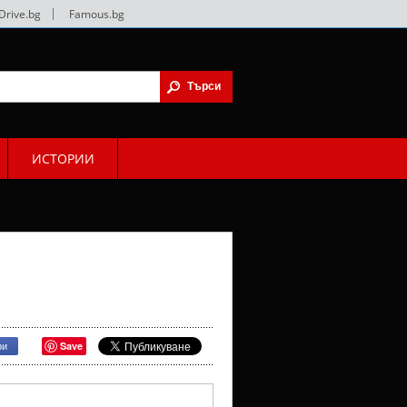
Drive.bg
|
Famous.bg
ИСТОРИИ
Save
ри