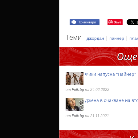
Save
Коментари
Теми
|
|
джордан
пайнер
пла
Още
Фики напусна "Пайнер"
от
Folk.bg
на 24.02.2022
Джена в очакване на вт
от
Folk.bg
на 21.11.2021