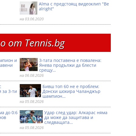
Alma с предстоящ видеоклип "Be
alright"
на 03.06.2020
 от Тennis.bg
ампион и
3-тата поставена е повалена:
тавени
Янева продължи да блести
срещу…
на 06.08.2026
с
Бивш топ 60 не е проблем:
 за 3-ти
Донски шокира Чаланджър
шампион…
на 05.08.2026
а до 0:6
Удар след удар: Алкарас няма
нов
да може да защитава и
следващата…
на 05.08.2026