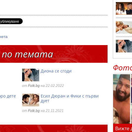
нета
 по темата
Фот
Диона се сгоди
от
Folk.bg
на 22.02.2022
оро дете
Есил Дюран и Фики с първи
дует
от
Folk.bg
на 21.11.2021
Вижте 