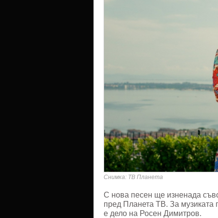
Снимка: ТВ Планета
С нова песен ще изненада съв
пред Планета ТВ. За музиката 
е дело на Росен Димитров.