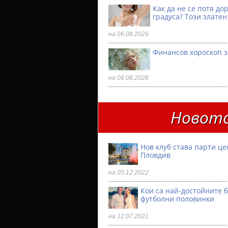
Как да не се потя до
градуса? Този златен
на 06.08.2026
Финансов хороскоп з
на 06.08.2026
Новото
Нов клуб става парти ц
Пловдив
на 05.12.2022
Кои са най-достойните 
футболни половинки
на 12.07.2021