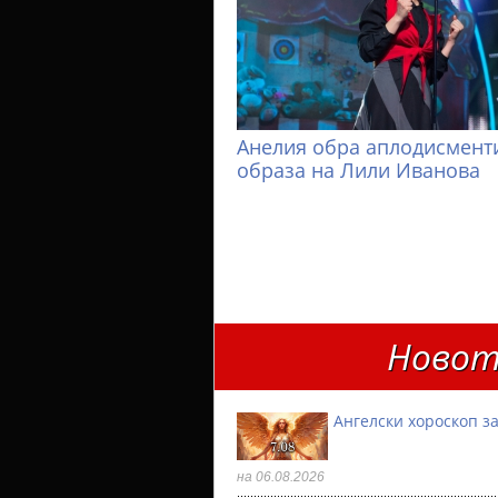
Анелия обра аплодисменти
образа на Лили Иванова
Новот
Ангелски хороскоп за
на 06.08.2026