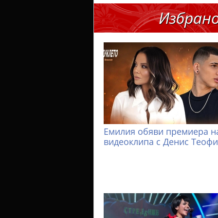
Избран
Емилия обяви премиера н
видеоклипа с Денис Теоф