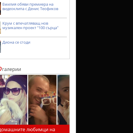
Емилия обяви премиера на
видеоклипа с Денис Теофиков
Крум с впечатляващ нов
музикален проект "100 сърца"
Диона се сгоди
о
галерии
домашните любимци на