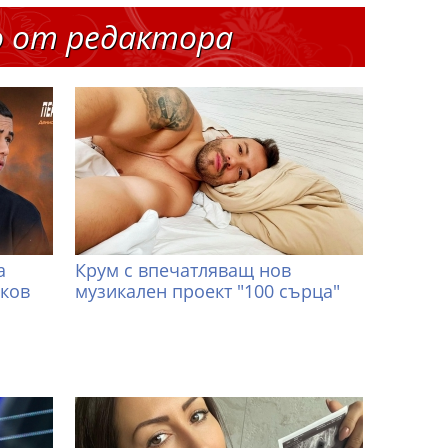
о от редактора
а
Крум с впечатляващ нов
иков
музикален проект "100 сърца"