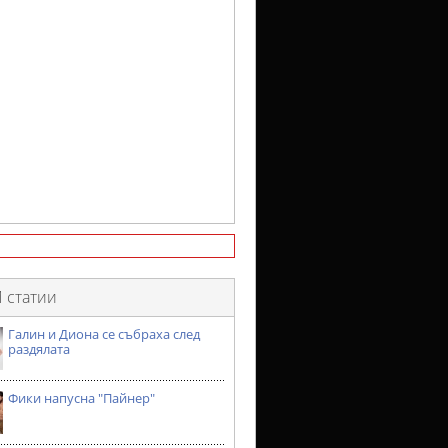
 статии
Галин и Диона се събраха след
раздялата
Фики напусна "Пайнер"