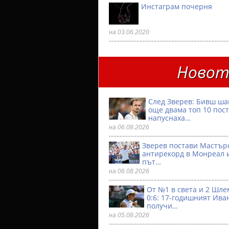
Инстаграм почерня
на 03.06.2020
Новото
След Зверев: Бивш ш
още двама топ 10 пос
напуснаха…
на 06.08.2026
Зверев постави Мастър
антирекорд в Монреал и
път…
на 06.08.2026
От №1 в света и 2 Шлем
0:6: 17-годишният Ива
получи…
на 05.08.2026