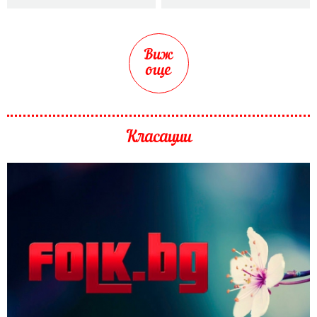
Виж
още
Класации