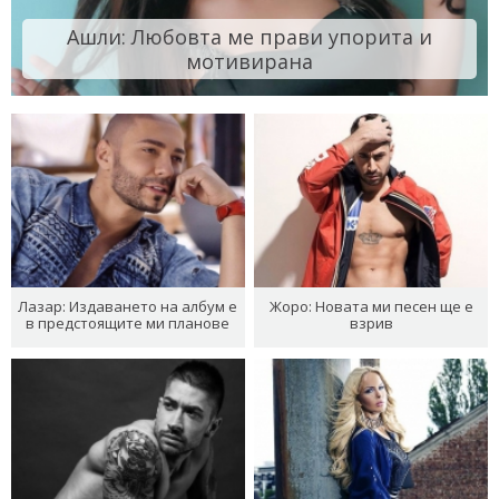
Ашли: Любовта ме прави упорита и
мотивирана
Лазар: Издаването на албум е
Жоро: Новата ми песен ще е
в предстоящите ми планове
взрив