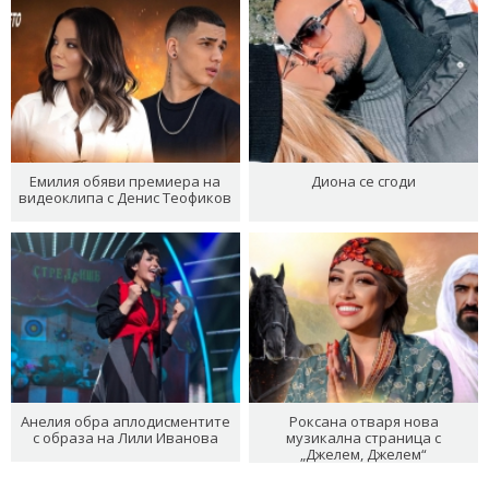
Емилия обяви премиера на
Диона се сгоди
видеоклипа с Денис Теофиков
Анелия обра аплодисментите
Роксана отваря нова
с образа на Лили Иванова
музикална страница с
„Джелем, Джелем“