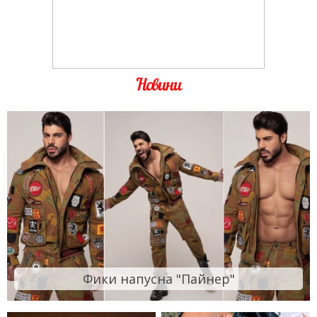
Новини
Фики напусна "Пайнер"