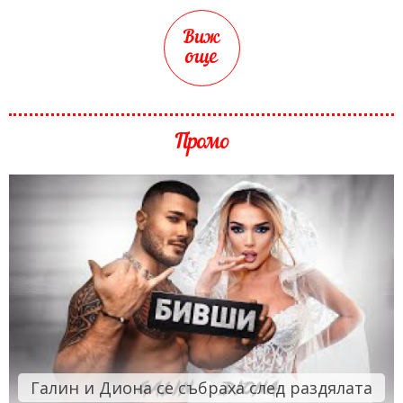
Виж
още
Промо
Галин и Диона се събраха след раздялата