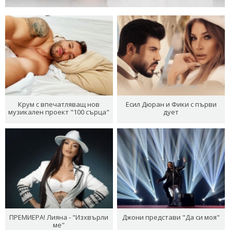
Крум с впечатляващ нов
Есил Дюран и Фики с първи
музикален проект "100 сърца"
дует
ПРЕМИЕРА! Лияна - "Изхвърли
Джони представи "Да си моя"
ме"