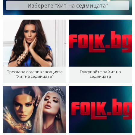
Изберете "Хит на седмицата"
Преслава оглави класацията
Гласувайте за Хит на
"Хит на седмицата"
седмицата