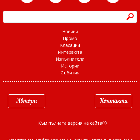
h
Новини
Промо
Класации
Интервюта
Изпълнители
Истории
Събития
Автори
Контакти
Към пълната версия на сайта
d