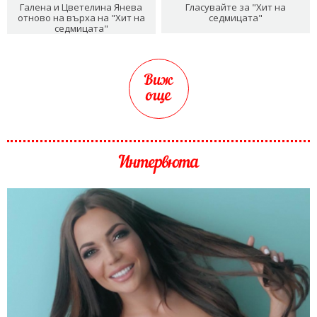
Галена и Цветелина Янева
Гласувайте за "Хит на
отново на върха на "Хит на
седмицата"
седмицата"
Виж
още
Интервюта