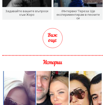
Задавайте вашите въпроси
/Интервю/ Тереза: Ще
към Жоро
експериментирам в песните
си
Виж
още
Истории