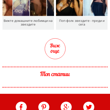
Вижте домашните любимци на
Поп-фолк звездите - преди и
звездите
сега
Виж
още
Топ статии