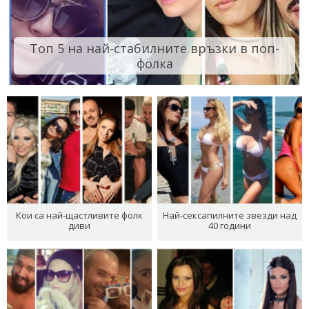
Топ 5 на най-стабилните връзки в поп-
фолка
Кои са най-щастливите фолк
Най-сексапилните звезди над
диви
40 години