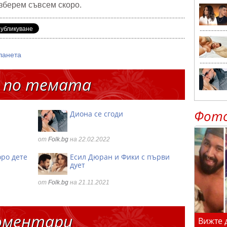
азберем съвсем скоро.
ланета
 по темата
Фот
Диона се сгоди
от
Folk.bg
на 22.02.2022
оро дете
Есил Дюран и Фики с първи
дует
от
Folk.bg
на 21.11.2021
оментари
Вижте 