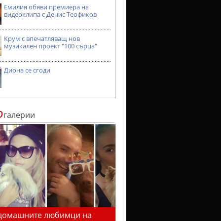
Емилия обяви премиера на
видеоклипа с Денис Теофиков
Крум с впечатляващ нов
музикален проект "100 сърца"
Диона се сгоди
о
галерии
домашните любимци на