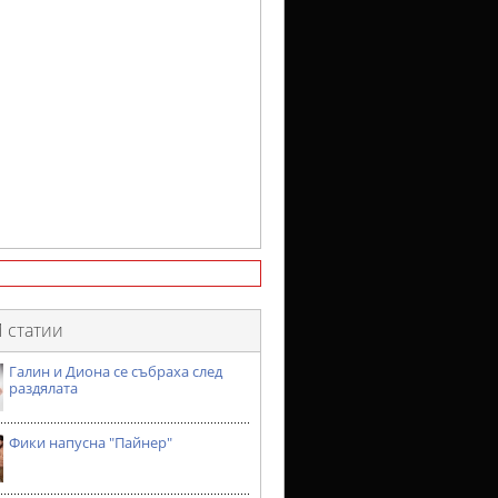
 статии
Галин и Диона се събраха след
раздялата
Фики напусна "Пайнер"