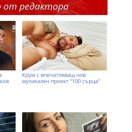
о от редактора
а
Крум с впечатляващ нов
иков
музикален проект "100 сърца"