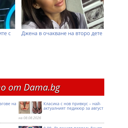
те с
Джена в очакване на второ дете
о от Dama.bg
агове на
Класика с нов привкус – най-
актуалният педикюр за август
на 08.08.2026