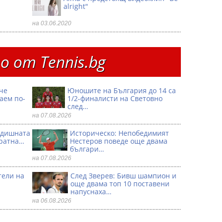
alright"
на 03.06.2020
 от Тennis.bg
че
Юношите на България до 14 са
аем по-
1/2-финалисти на Световно
след…
на 07.08.2026
годишната
Историческо: Непобедимият
кратна…
Нестеров поведе още двама
българи…
на 07.08.2026
тели на
След Зверев: Бивш шампион и
още двама топ 10 поставени
напуснаха…
на 06.08.2026