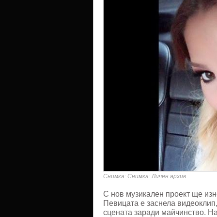
Снимка: Снимка: Личен архив
С нов музикален проект ще из
Певицата е заснела видеоклип,
сцената заради майчинство. На