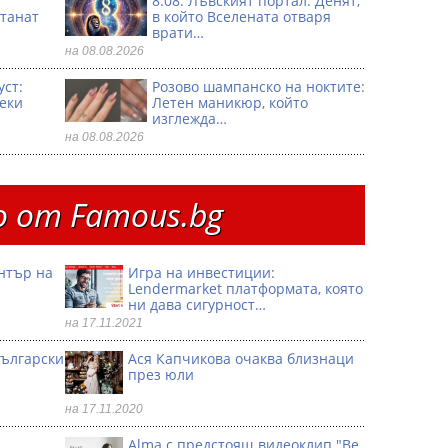
8.08. Лъвският портал: Денят,
танат
в който Вселената отваря
врати…
на 08.08.2026
уст:
Розово шампанско на ноктите:
секи
Летен маникюр, който
изглежда…
на 08.08.2026
 от Famous.bg
ентър на
Игра на инвестиции:
Lendermarket платформата, която
ни дава сигурност…
на 17.11.2021
български
Ася Капчикова очаква близнаци
през юли
на 17.11.2020
Alma с предстоящ видеоклип "Be