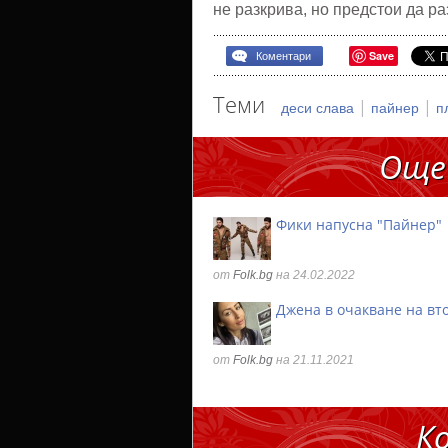
не разкрива, но предстои да р
Save
Коментари
Теми
|
|
деси слава
пайнер
п
Още
Фики напусна "Пайнер"
от
Folk.bg
на 24.02.2022
Джена в очакване на вт
от
Folk.bg
на 21.11.2021
К