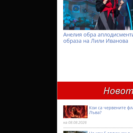
Анелия обра аплодисменти
образа на Лили Иванова
Новот
Кои са червените фл
Лъва?
на 08.08.2026