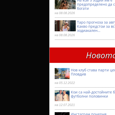
На кои 5 зодии им е
предопределено да с
богати
на 08.08.2026
Таро прогноза за авг
Какво предстои за в
зодиакален…
на 08.08.2026
Новото
Нов клуб става парти ц
Пловдив
на 05.12.2022
Кои са най-достойните 
футболни половинки
на 12.07.2021
Инстаграм почерня