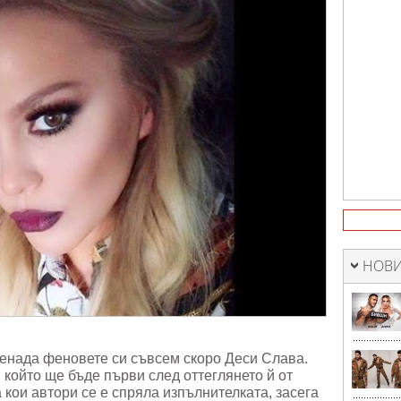
НОВИ
ненада феновете си съвсем скоро Деси Слава.
 който ще бъде първи след оттеглянето й от
 кои автори се е спряла изпълнителката, засега