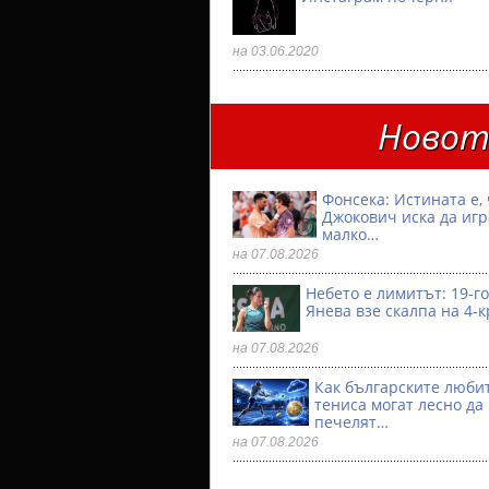
на 03.06.2020
Новото
Фонсека: Истината е, 
Джокович иска да игр
малко…
на 07.08.2026
Небето е лимитът: 19-
Янева взe скалпа на 4-
на 07.08.2026
Как българските люби
тениса могат лесно да
печелят…
на 07.08.2026