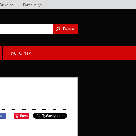
Drive.bg
|
Famous.bg
ИСТОРИИ
Save
ри