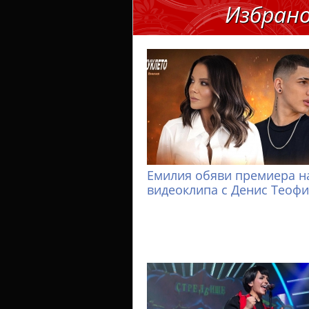
Избран
Емилия обяви премиера н
видеоклипа с Денис Теоф