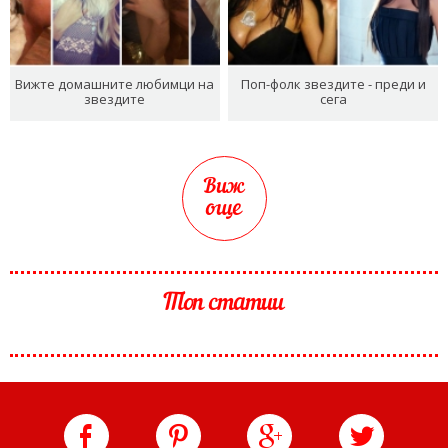
Вижте домашните любимци на
Поп-фолк звездите - преди и
звездите
сега
Виж
още
Топ статии