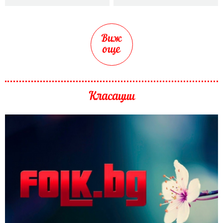
Виж
още
Класации