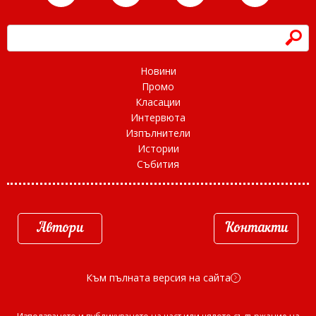
h
Новини
Промо
Класации
Интервюта
Изпълнители
Истории
Събития
Автори
Контакти
Към пълната версия на сайта
d