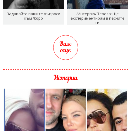
Задавайте вашите въпроси
/Интервю/ Тереза: Ще
към Жоро
експериментирам в песните
си
Виж
още
Истории