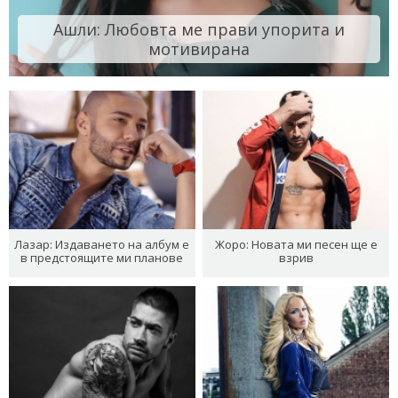
Ашли: Любовта ме прави упорита и
мотивирана
Лазар: Издаването на албум е
Жоро: Новата ми песен ще е
в предстоящите ми планове
взрив