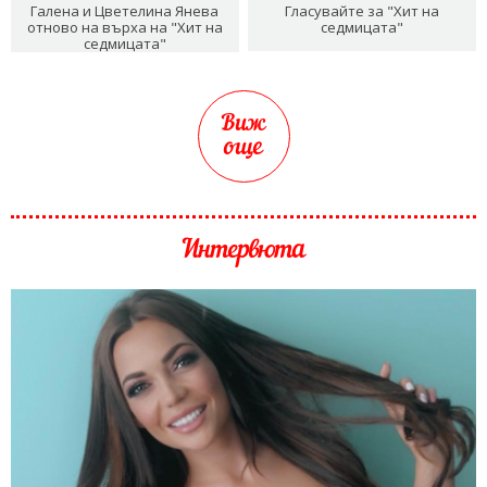
Галена и Цветелина Янева
Гласувайте за "Хит на
отново на върха на "Хит на
седмицата"
седмицата"
Виж
още
Интервюта