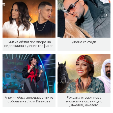
Емилия обяви премиера на
Диона се сгоди
видеоклипа с Денис Теофиков
Анелия обра аплодисментите
Роксана отваря нова
с образа на Лили Иванова
музикална страница с
„Джелем, Джелем“