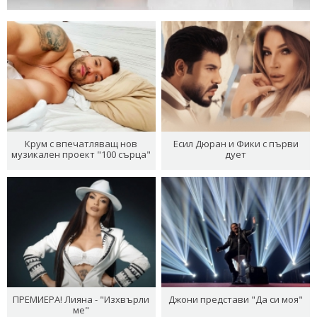
Крум с впечатляващ нов
Есил Дюран и Фики с първи
музикален проект "100 сърца"
дует
ПРЕМИЕРА! Лияна - "Изхвърли
Джони представи "Да си моя"
ме"