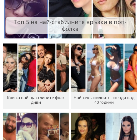
Топ 5 на най-стабилните връзки в поп-
фолка
Кои са най-щастливите фолк
Най-сексапилните звезди над
диви
40 години