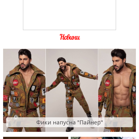
Новини
Фики напусна "Пайнер"