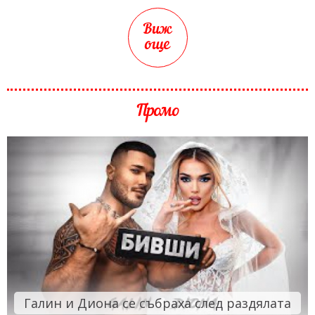
Виж
още
Промо
Галин и Диона се събраха след раздялата