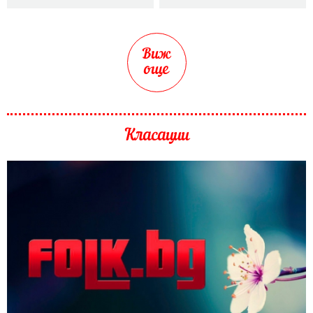
Виж
още
Класации