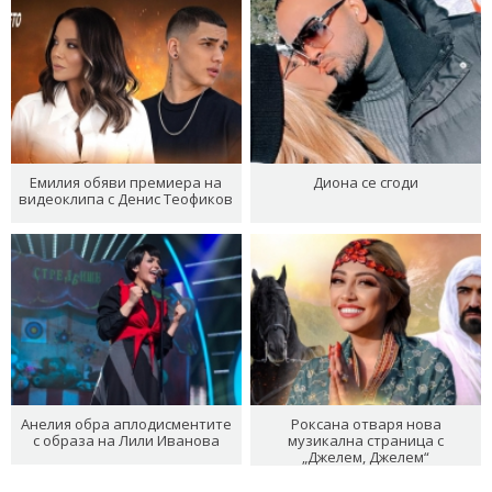
Емилия обяви премиера на
Диона се сгоди
видеоклипа с Денис Теофиков
Анелия обра аплодисментите
Роксана отваря нова
с образа на Лили Иванова
музикална страница с
„Джелем, Джелем“