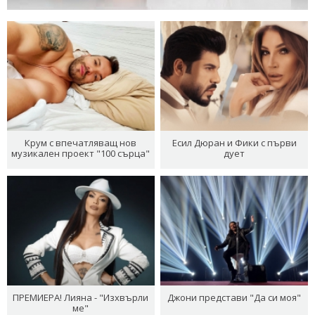
Крум с впечатляващ нов
Есил Дюран и Фики с първи
музикален проект "100 сърца"
дует
ПРЕМИЕРА! Лияна - "Изхвърли
Джони представи "Да си моя"
ме"