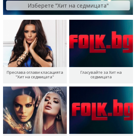
Изберете "Хит на седмицата"
Преслава оглави класацията
Гласувайте за Хит на
"Хит на седмицата"
седмицата