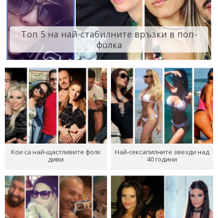
Топ 5 на най-стабилните връзки в поп-
фолка
Кои са най-щастливите фолк
Най-сексапилните звезди над
диви
40 години