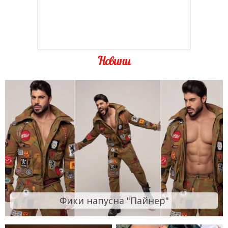
Новини
Фики напусна "Пайнер"