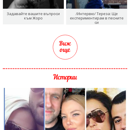
Задавайте вашите въпроси
/Интервю/ Тереза: Ще
към Жоро
експериментирам в песните
си
Виж
още
Истории