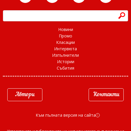
h
Новини
Промо
Класации
Интервюта
Изпълнители
Истории
Събития
Автори
Контакти
Към пълната версия на сайта
d