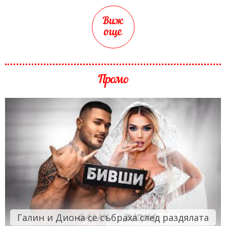
Виж
още
Промо
Галин и Диона се събраха след раздялата