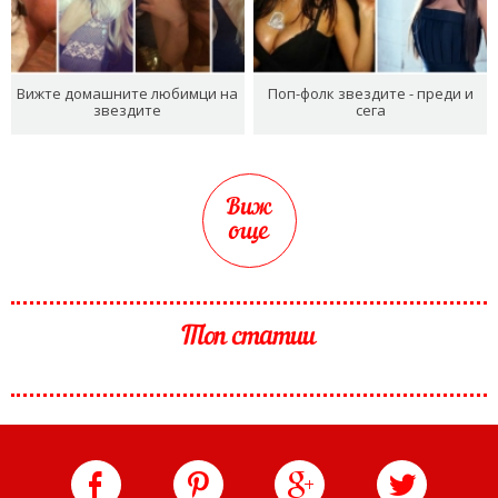
Вижте домашните любимци на
Поп-фолк звездите - преди и
звездите
сега
Виж
още
Топ статии