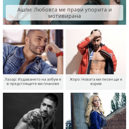
Ашли: Любовта ме прави упорита и
мотивирана
Лазар: Издаването на албум е
Жоро: Новата ми песен ще е
в предстоящите ми планове
взрив