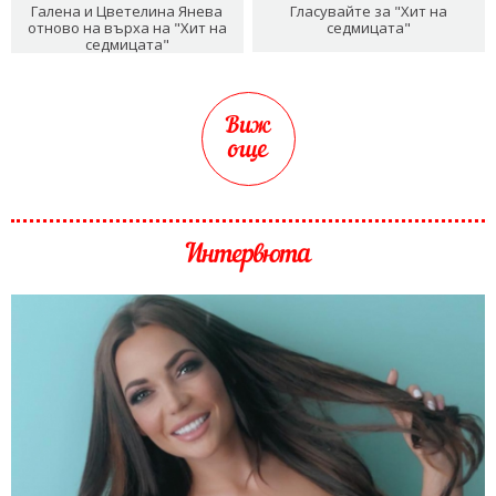
Галена и Цветелина Янева
Гласувайте за "Хит на
отново на върха на "Хит на
седмицата"
седмицата"
Виж
още
Интервюта