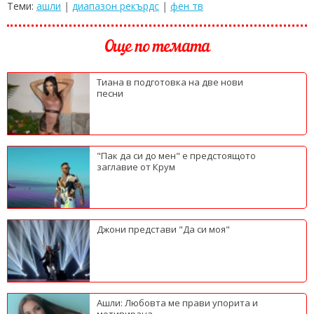
Теми:
ашли
|
диапазон рекърдс
|
фен тв
Още по темата
Тиана в подготовка на две нови
песни
"Пак да си до мен" е предстоящото
заглавие от Крум
Джони представи "Да си моя"
Ашли: Любовта ме прави упорита и
мотивирана