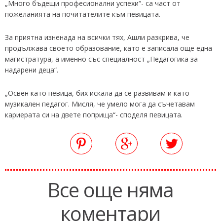
„Много бъдещи професионални успехи“- са част от
пожеланията на почитателите към певицата.
За приятна изненада на всички тях, Ашли разкрива, че
продължава своето образование, като е записала още една
магистратура, а именно със специалност „Педагогика за
надарени деца“.
„Освен като певица, бих искала да се развивам и като
музикален педагог. Мисля, че умело мога да съчетавам
кариерата си на двете поприща“- споделя певицата.
Все още няма
коментари