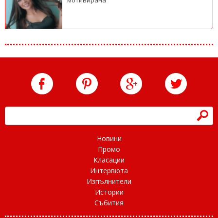
h
Новини
Промо
Класации
Интервюта
Изпълнители
Истории
Събития