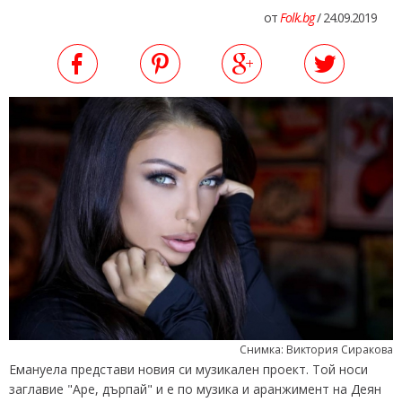
от
Folk.bg
/ 24.09.2019
Снимка: Виктория Сиракова
Емануела представи новия си музикален проект. Той носи
заглавие "Аре, дърпай" и е по музика и аранжимент на Деян