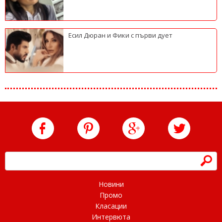
Есил Дюран и Фики с първи дует
h
Новини
Промо
Класации
Интервюта