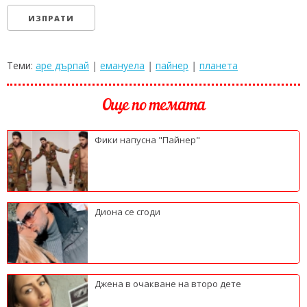
Теми:
аре дърпай
|
емануела
|
пайнер
|
планета
Още по темата
Фики напусна "Пайнер"
Диона се сгоди
Джена в очакване на второ дете