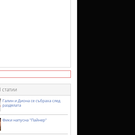
 статии
Галин и Диона се събраха след
раздялата
Фики напусна "Пайнер"