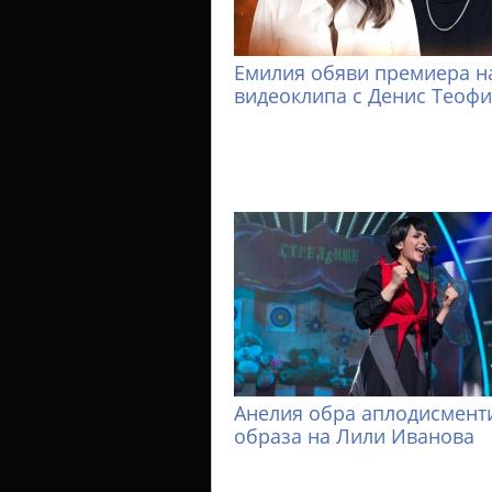
Емилия обяви премиера н
видеоклипа с Денис Теоф
Анелия обра аплодисменти
образа на Лили Иванова