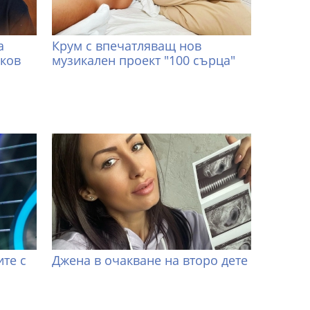
а
Крум с впечатляващ нов
иков
музикален проект "100 сърца"
те с
Джена в очакване на второ дете