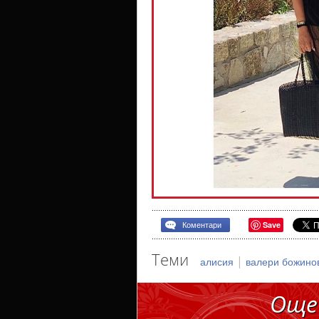
Save
Коментари
Теми
|
алисия
валери божин
Още