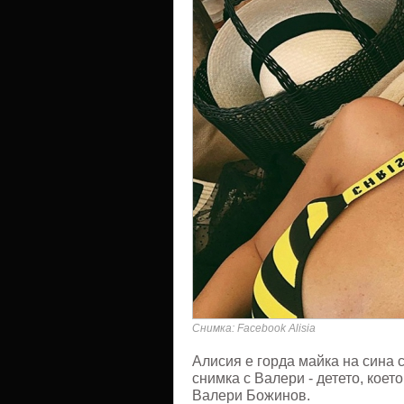
Снимка: Facebook Alisia
Алисия е горда майка на сина с
снимка с Валери - детето, кое
Валери Божинов.