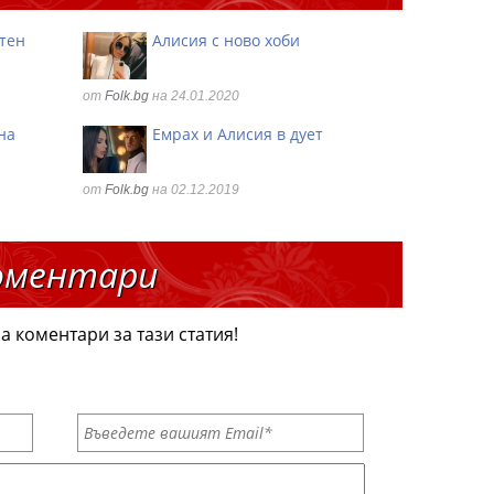
тен
Алисия с ново хоби
от
Folk.bg
на 24.01.2020
на
Емрах и Алисия в дует
от
Folk.bg
на 02.12.2019
оментари
а коментари за тази статия!