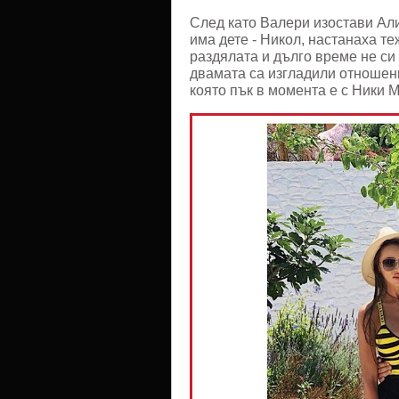
След като Валери изостави Ал
има дете - Никол, настанаха т
раздялата и дълго време не си
двамата са изгладили отношени
която пък в момента е с Ники 