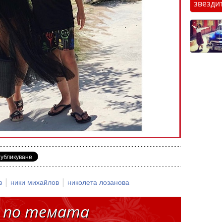
звезди
|
|
ов
ники михайлов
николета лозанова
 по темата