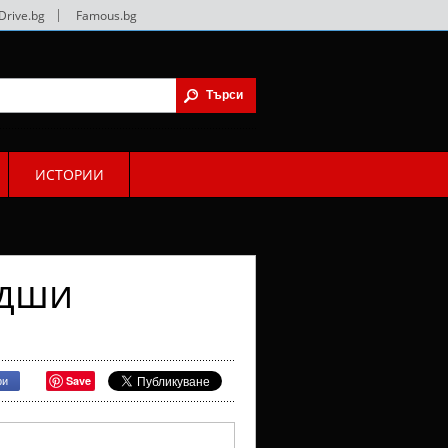
Drive.bg
|
Famous.bg
ИСТОРИИ
адши
Save
ри