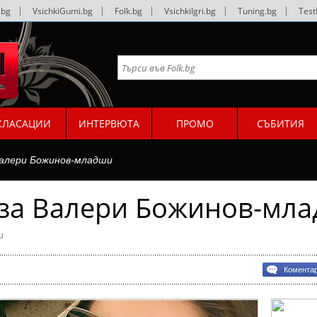
.bg
|
VsichkiGumi.bg
|
Folk.bg
|
VsichkiIgri.bg
|
Tuning.bg
|
Test
КЛАСАЦИИ
ИНТЕРВЮТА
ПРОМО
СЪБИТИЯ
Валери Божинов-младши
аза Валери Божинов-мл
и
Комента
в-
и