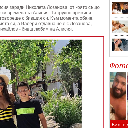
исия заради Николета Лозанова, от която също
ежки времена за Алисия. Тя трудно преживя
 говореше с бившия си. Към момента обаче,
ята си, а Валери отдавна не е с Лозанова,
Михайлов - бивш любим на Алисия.
Фот
Вижте 