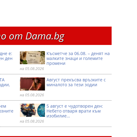
о от Dama.bg
дне е:
Късметче за 06.08. – денят на
ен ден
малките знаци и големите
промени
на 05.08.2026
ТА
Август прекъсва връзките с
одии,
миналото за тези зодии
на 05.08.2026
рем
5 август е чудотворен ден:
озните
Небето отваря врати към
изобилие…
на 05.08.2026