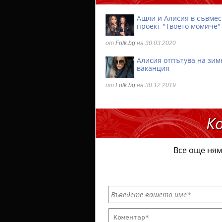
Ашли и Алисия в съвмес
проект "Твоето момиче"
от
Folk.bg
на 30.03.2020
Алисия отпътува на зим
ваканция
от
Folk.bg
на 30.12.2019
К
Все още ням