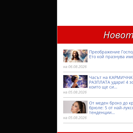
Новот
Преображение Госпо
Ето кой празнува им
на 06.08.2026
Часът на КАРМИЧНА
РАЗПЛАТА удари! 4 з
които ще си…
на 05.08.2026
От меден бронз до к
брюле: 5 от най-лукс
тенденции…
на 05.08.2026