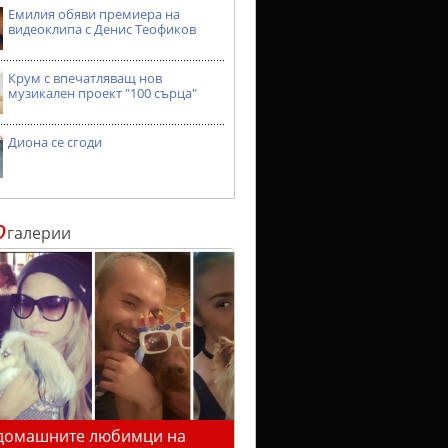
Емилия обяви премиера на
видеоклипа с Денис Теофиков
Крум с впечатляващ нов
музикален проект "100 сърца"
Диона се сгоди
о
галерии
домашните любимци на