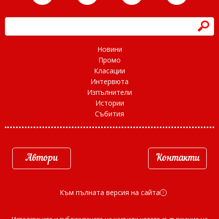
h
Новини
Промо
Класации
Интервюта
Изпълнители
Истории
Събития
Автори
Контакти
Към пълната версия на сайта
d