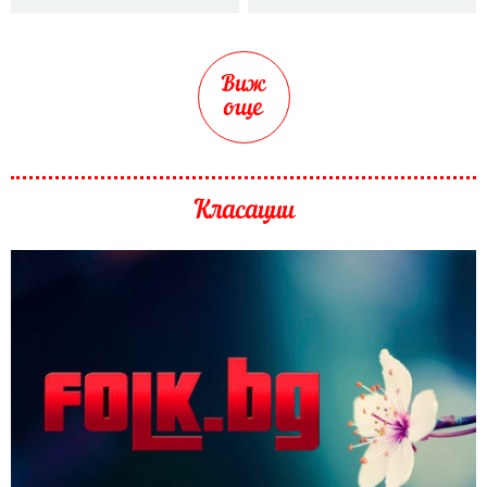
Виж
още
Класации