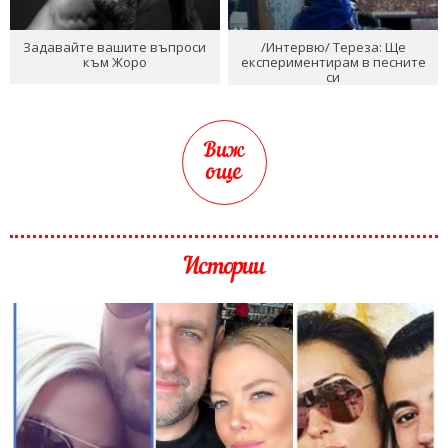
Задавайте вашите въпроси
/Интервю/ Тереза: Ще
към Жоро
експериментирам в песните
си
Виж
още
Истории