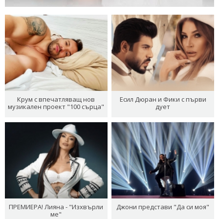
Крум с впечатляващ нов
Есил Дюран и Фики с първи
музикален проект "100 сърца"
дует
ПРЕМИЕРА! Лияна - "Изхвърли
Джони представи "Да си моя"
ме"