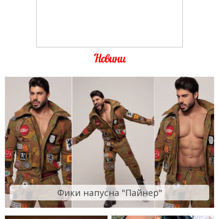
Новини
Фики напусна "Пайнер"