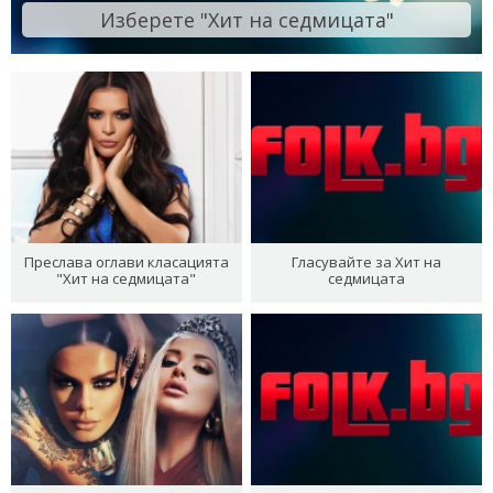
Изберете "Хит на седмицата"
Преслава оглави класацията
Гласувайте за Хит на
"Хит на седмицата"
седмицата