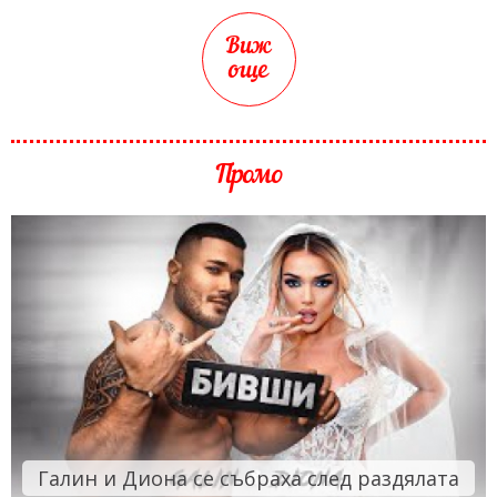
Виж
още
Промо
Галин и Диона се събраха след раздялата