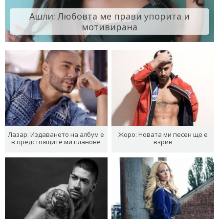
Ашли: Любовта ме прави упорита и
мотивирана
Лазар: Издаването на албум е
Жоро: Новата ми песен ще е
в предстоящите ми планове
взрив