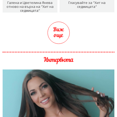
Галена и Цветелина Янева
Гласувайте за "Хит на
отново на върха на "Хит на
седмицата"
седмицата"
Виж
още
Интервюта