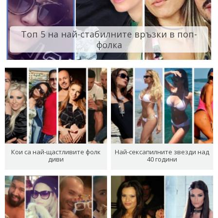
Топ 5 на най-стабилните връзки в поп-
фолка
Кои са най-щастливите фолк
Най-сексапилните звезди над
диви
40 години