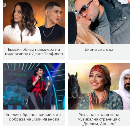
Емилия обяви премиера на
Диона се сгоди
видеоклипа с Денис Теофиков
Анелия обра аплодисментите
Роксана отваря нова
с образа на Лили Иванова
музикална страница с
„Джелем, Джелем“