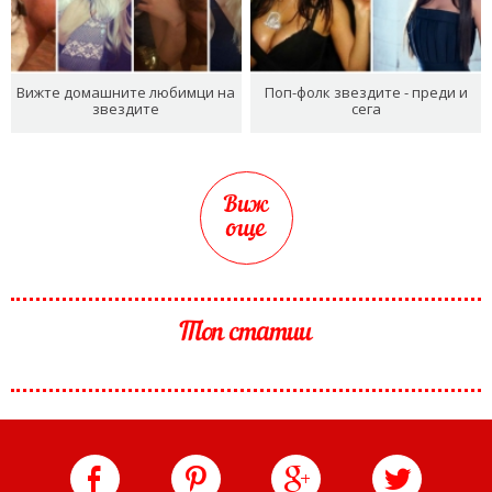
Вижте домашните любимци на
Поп-фолк звездите - преди и
звездите
сега
Виж
още
Топ статии