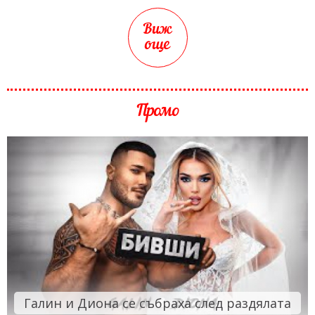
Виж
още
Промо
Галин и Диона се събраха след раздялата