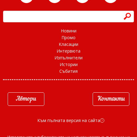
h
Новини
Промо
Класации
Интервюта
Изпълнители
Истории
Събития
Автори
Контакти
Към пълната версия на сайта
d