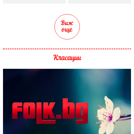
Виж
още
Класации