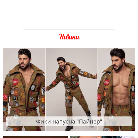
Новини
Фики напусна "Пайнер"