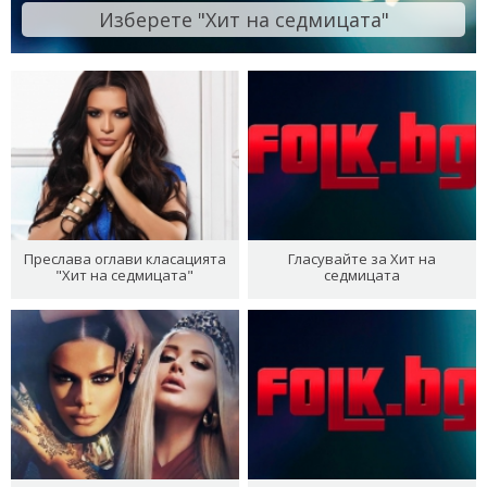
Изберете "Хит на седмицата"
Преслава оглави класацията
Гласувайте за Хит на
"Хит на седмицата"
седмицата