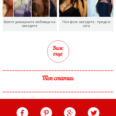
Вижте домашните любимци на
Поп-фолк звездите - преди и
звездите
сега
Виж
още
Топ статии