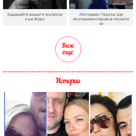
Задавайте вашите въпроси
/Интервю/ Тереза: Ще
към Жоро
експериментирам в песните
си
Виж
още
Истории