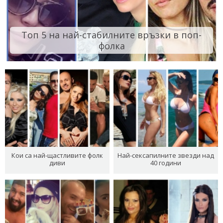
Топ 5 на най-стабилните връзки в поп-
фолка
Кои са най-щастливите фолк
Най-сексапилните звезди над
диви
40 години