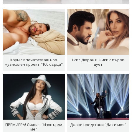
Крум с впечатляващ нов
Есил Дюран и Фики с първи
музикален проект "100 сърца"
дует
ПРЕМИЕРА! Лияна - "Изхвърли
Джони представи "Да си моя"
ме"