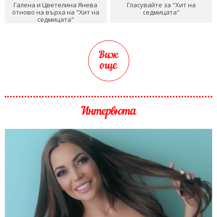
Галена и Цветелина Янева
Гласувайте за "Хит на
отново на върха на "Хит на
седмицата"
седмицата"
Виж
още
Интервюта