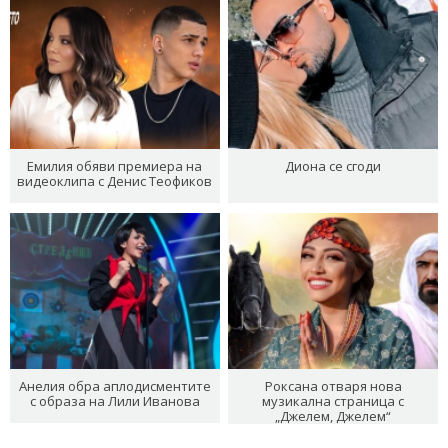
Емилия обяви премиера на
Диона се сгоди
видеоклипа с Денис Теофиков
Анелия обра аплодисментите
Роксана отваря нова
с образа на Лили Иванова
музикална страница с
„Джелем, Джелем“