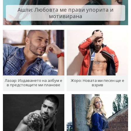
Ашли: Любовта ме прави упорита и
мотивирана
Лазар: Издаването на албум е
Жоро: Новата ми песен ще е
в предстоящите ми планове
взрив