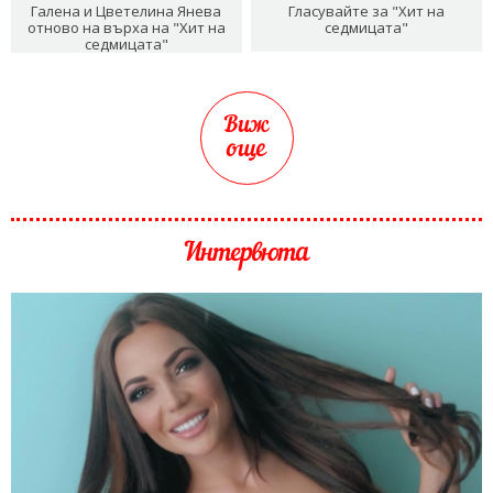
Галена и Цветелина Янева
Гласувайте за "Хит на
отново на върха на "Хит на
седмицата"
седмицата"
Виж
още
Интервюта