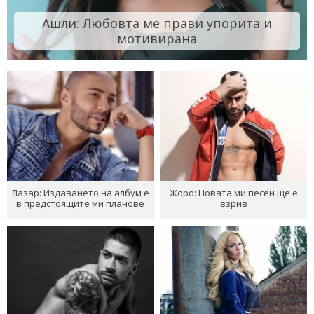
Ашли: Любовта ме прави упорита и
мотивирана
Лазар: Издаването на албум е
Жоро: Новата ми песен ще е
в предстоящите ми планове
взрив