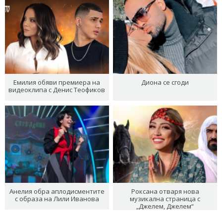
Емилия обяви премиера на
Диона се сгоди
видеоклипа с Денис Теофиков
Анелия обра аплодисментите
Роксана отваря нова
с образа на Лили Иванова
музикална страница с
„Джелем, Джелем“