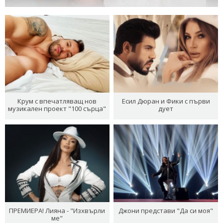
Крум с впечатляващ нов
Есил Дюран и Фики с първи
музикален проект "100 сърца"
дует
ПРЕМИЕРА! Лияна - "Изхвърли
Джони представи "Да си моя"
ме"