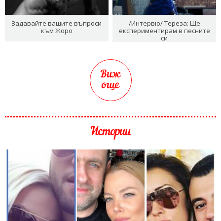
Задавайте вашите въпроси
/Интервю/ Тереза: Ще
към Жоро
експериментирам в песните
си
Виж
още
Истории