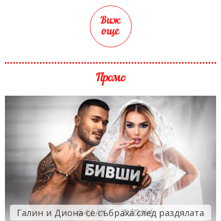
Виж
още
Промо
Галин и Диона се събраха след раздялата