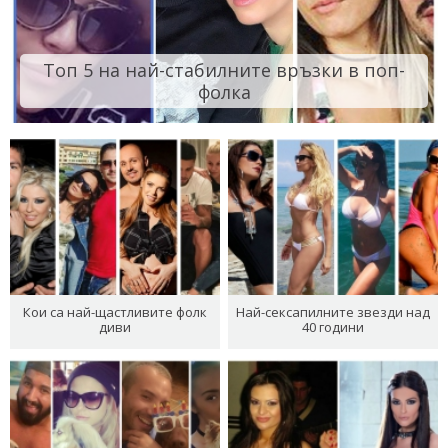
Топ 5 на най-стабилните връзки в поп-
фолка
Кои са най-щастливите фолк
Най-сексапилните звезди над
диви
40 години