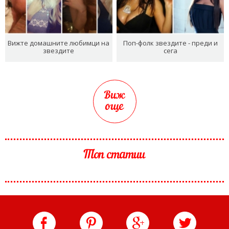
Вижте домашните любимци на
Поп-фолк звездите - преди и
звездите
сега
Виж
още
Топ статии