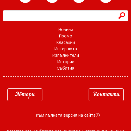
h
Новини
Промо
Класации
Интервюта
Изпълнители
Истории
Събития
Автори
Контакти
Към пълната версия на сайта
d