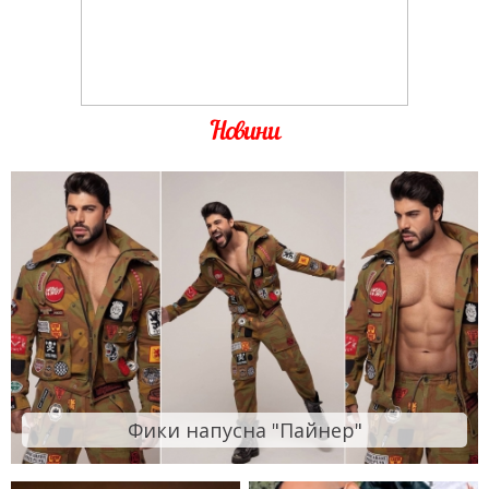
Новини
Фики напусна "Пайнер"