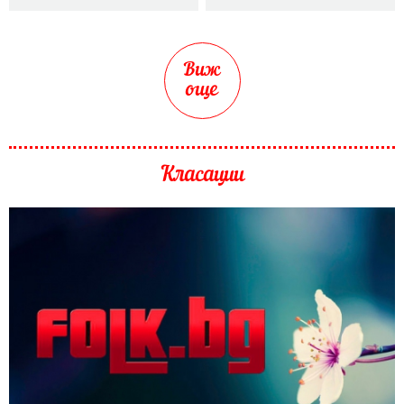
Виж
още
Класации