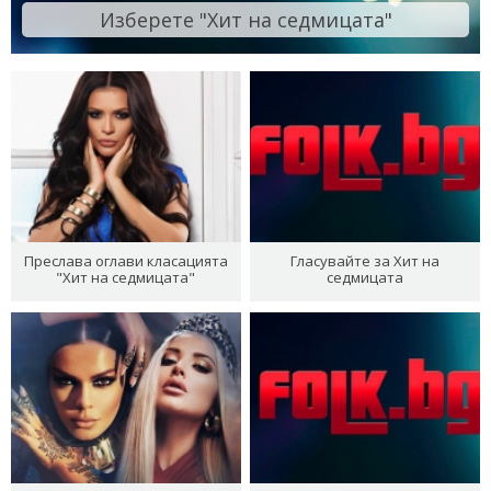
Изберете "Хит на седмицата"
Преслава оглави класацията
Гласувайте за Хит на
"Хит на седмицата"
седмицата