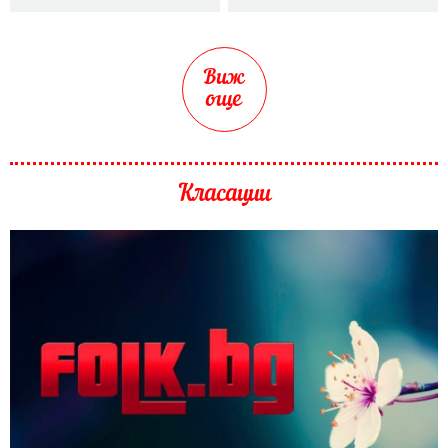
Виж
още
Класации