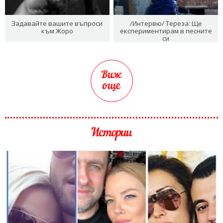
Задавайте вашите въпроси
/Интервю/ Тереза: Ще
към Жоро
експериментирам в песните
си
Виж
още
Истории