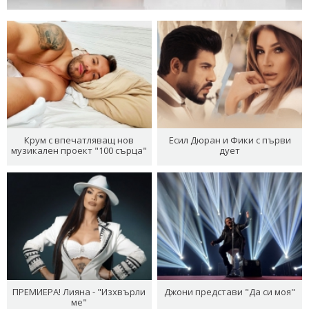
Крум с впечатляващ нов
Есил Дюран и Фики с първи
музикален проект "100 сърца"
дует
ПРЕМИЕРА! Лияна - "Изхвърли
Джони представи "Да си моя"
ме"