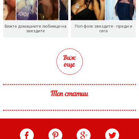
Вижте домашните любимци на
Поп-фолк звездите - преди и
звездите
сега
Виж
още
Топ статии