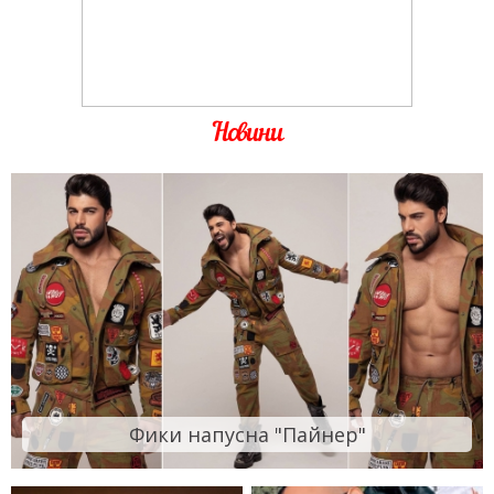
Новини
Фики напусна "Пайнер"