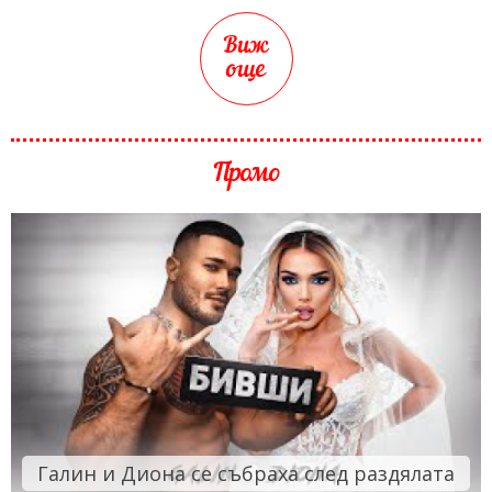
Виж
още
Промо
Галин и Диона се събраха след раздялата