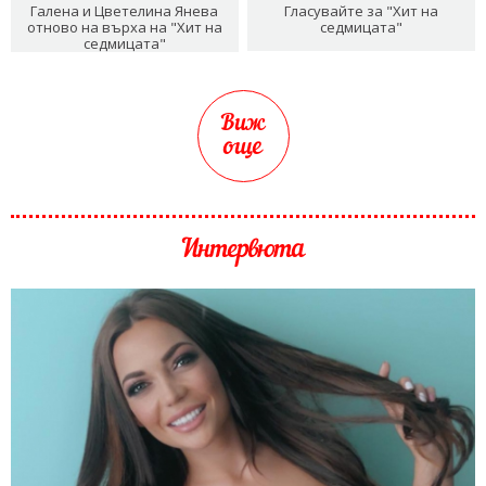
Галена и Цветелина Янева
Гласувайте за "Хит на
отново на върха на "Хит на
седмицата"
седмицата"
Виж
още
Интервюта