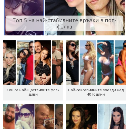
Топ 5 на най-стабилните връзки в поп-
фолка
Кои са най-щастливите фолк
Най-сексапилните звезди над
диви
40 години