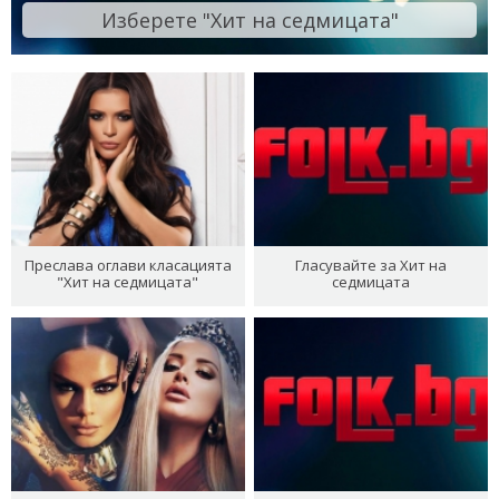
Изберете "Хит на седмицата"
Преслава оглави класацията
Гласувайте за Хит на
"Хит на седмицата"
седмицата