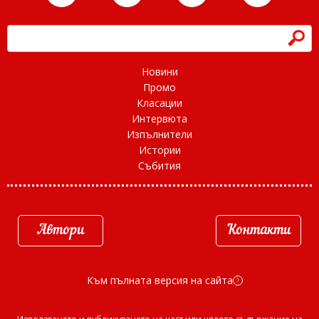
h
Новини
Промо
Класации
Интервюта
Изпълнители
Истории
Събития
Автори
Контакти
Към пълната версия на сайта
d