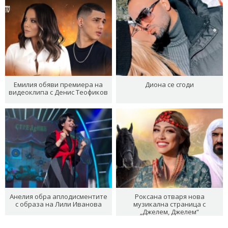
Емилия обяви премиера на
Диона се сгоди
видеоклипа с Денис Теофиков
Анелия обра аплодисментите
Роксана отваря нова
с образа на Лили Иванова
музикална страница с
„Джелем, Джелем“