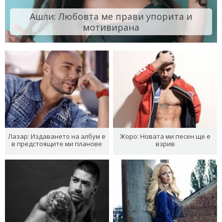
Ашли: Любовта ме прави упорита и
мотивирана
Лазар: Издаването на албум е
Жоро: Новата ми песен ще е
в предстоящите ми планове
взрив