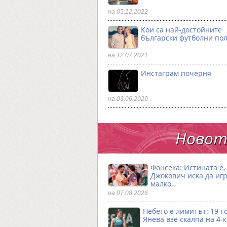
на 05.12.2022
Кои са най-достойните
български футболни по
на 12.07.2021
Инстаграм почерня
на 03.06.2020
Новото
Фонсека: Истината е,
Джокович иска да игр
малко…
на 07.08.2026
Небето е лимитът: 19-
Янева взe скалпа на 4-