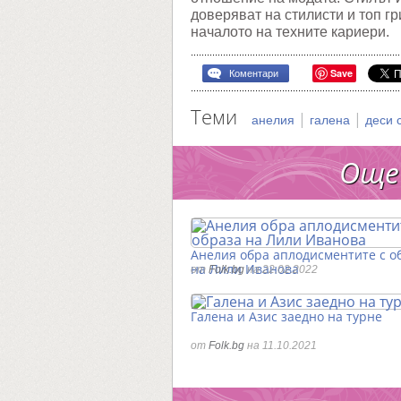
доверяват на стилисти и топ г
началото на техните кариери.
Save
Коментари
Теми
|
|
анелия
галена
деси 
Още
Анелия обра аплодисментите с о
на Лили Иванова
от
Folk.bg
на 22.02.2022
Галена и Азис заедно на турне
от
Folk.bg
на 11.10.2021