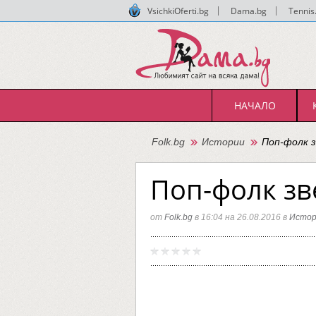
VsichkiOferti.bg
|
Dama.bg
|
Tennis
НАЧАЛО
Folk.bg
Истории
Поп-фолк з
Поп-фолк зве
от
Folk.bg
в 16:04 на 26.08.2016 в
Истор
Поп-
Folk.bg
фолк
звезди
-
преди
и
сега