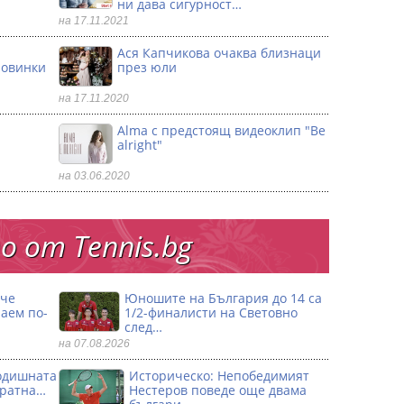
ни дава сигурност…
на 17.11.2021
Ася Капчикова очаква близнаци
ловинки
през юли
на 17.11.2020
Alma с предстоящ видеоклип "Be
alright"
на 03.06.2020
 от Тennis.bg
 че
Юношите на България до 14 са
аем по-
1/2-финалисти на Световно
след…
на 07.08.2026
годишната
Историческо: Непобедимият
кратна…
Нестеров поведе още двама