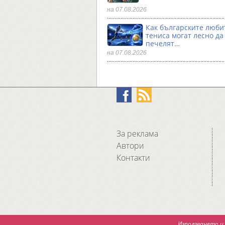
на 07.08.2026
Как българските люби
тениса могат лесно да
печелят…
на 07.08.2026
За реклама
Автори
Контакти
Използването и 