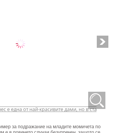
имер за подражание на младите момичета по
м е в повечето случаи безупречен, защото се