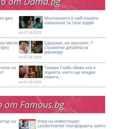
о от Dama.bg
ен ден
Мълчанието е най-лошото
наказание за тази зодия
на 07.08.2026
иха могли
Сдържан, но луксозен: 7
 през
страхотни дизайна за
маникюр
на 07.08.2026
гноза на
Тамара Глоба обяви коя е
ст
зодията, която ще владее
новата…
на 07.08.2026
 от Famous.bg
ентър на
Игра на инвестиции:
Lendermarket платформата, която