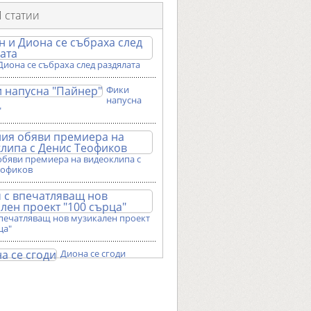
 статии
Диона се събраха след раздялата
Фики
напусна
"
обяви премиера на видеоклипа с
еофиков
впечатляващ нов музикален проект
ца"
Диона се сгоди