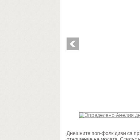
Днешните поп-фолк диви са пр
отношение на модата. Стилът и