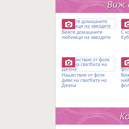
Виж 
Вижте домашните
С к
любимци на звездите
Куб
Нашествие от фолк
Виж
диви на сватбата на
най
Джена
фол
К