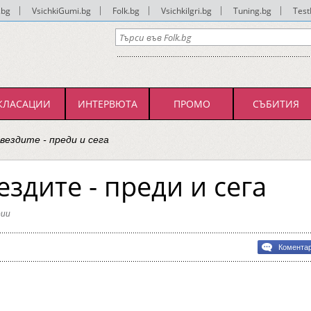
.bg
|
VsichkiGumi.bg
|
Folk.bg
|
VsichkiIgri.bg
|
Tuning.bg
|
Test
КЛАСАЦИИ
ИНТЕРВЮТА
ПРОМО
СЪБИТИЯ
вездите - преди и сега
здите - преди и сега
ии
Комента
те