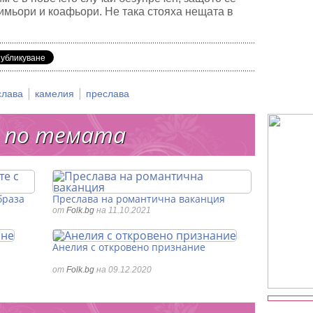
римьори и коафьори. Не така стояха нещата в
|
|
слава
камелия
преслава
 по темата
браза
Преслава на романтична ваканция
от
Folk.bg
на 11.10.2021
Анелия с откровено признание
от
Folk.bg
на 09.12.2020