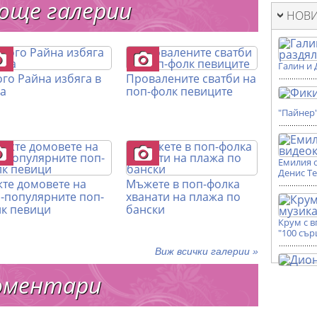
още галерии
НОВИ
Галин и 
ого Райна избяга в
Провалените сватби на
а
поп-фолк певиците
"Пайнер
Емилия 
Денис Т
те домовете на
Мъжете в поп-фолка
-популярните поп-
хванати на плажа по
к певици
бански
Крум с 
"100 сър
Виж всички галерии »
оментари