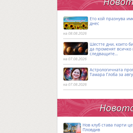
Новот
Ето кой празнува им
днес
на 08.08.2026
Шестте дни, които б
да променят всичко
следващите…
на 07.08.2026
Астрологичната про
Тамара Глоба за авгу
на 07.08.2026
Новото
Нов клуб става парти ц
Пловдив