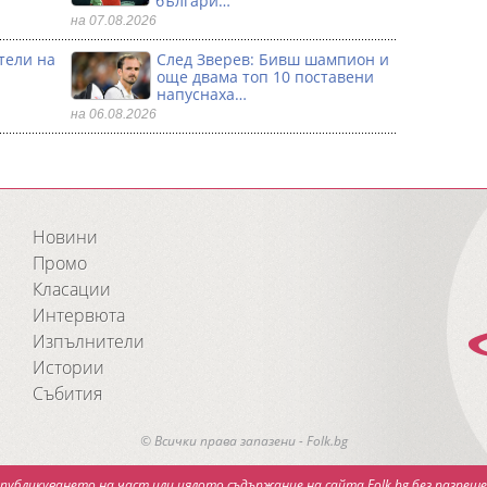
българи…
на 07.08.2026
тели на
След Зверев: Бивш шампион и
още двама топ 10 поставени
напуснаха…
на 06.08.2026
Новини
Промо
Класации
Интервюта
Изпълнители
Истории
Събития
© Всички права запазени - Folk.bg
публикуването на част или цялото съдържание на сайта Folk.bg без разреше