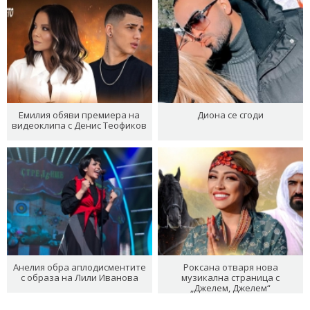
Емилия обяви премиера на
Диона се сгоди
видеоклипа с Денис Теофиков
Анелия обра аплодисментите
Роксана отваря нова
с образа на Лили Иванова
музикална страница с
„Джелем, Джелем“