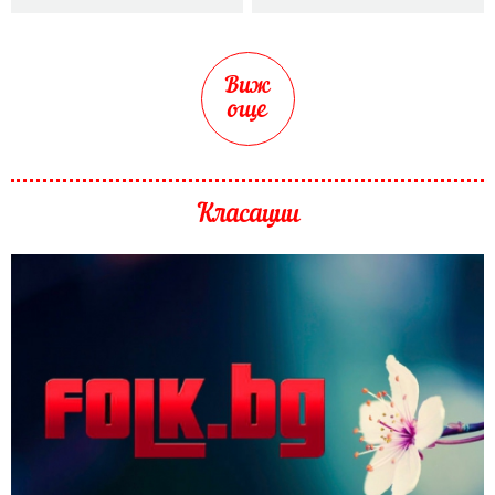
Виж
още
Класации