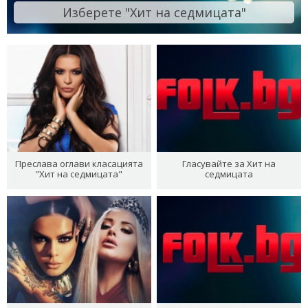
Изберете "Хит на седмицата"
Преслава оглави класацията
Гласувайте за Хит на
"Хит на седмицата"
седмицата