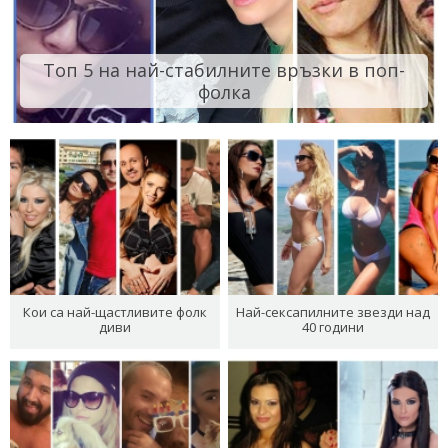
Топ 5 на най-стабилните връзки в поп-
фолка
Кои са най-щастливите фолк
Най-сексапилните звезди над
диви
40 години