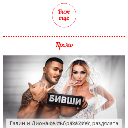
Виж
още
Промо
Галин и Диона се събраха след раздялата