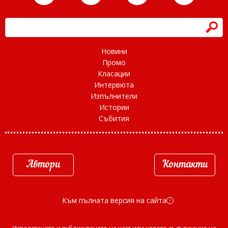
h
Новини
Промо
Класации
Интервюта
Изпълнители
Истории
Събития
Автори
Контакти
Към пълната версия на сайта
d