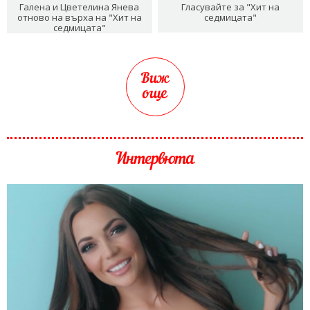
Галена и Цветелина Янева
Гласувайте за "Хит на
отново на върха на "Хит на
седмицата"
седмицата"
Виж
още
Интервюта