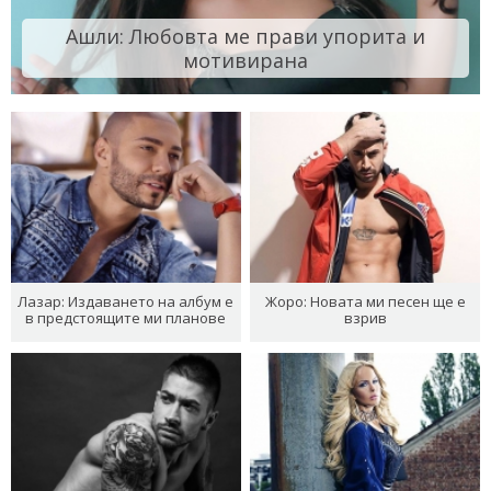
Ашли: Любовта ме прави упорита и
мотивирана
Лазар: Издаването на албум е
Жоро: Новата ми песен ще е
в предстоящите ми планове
взрив