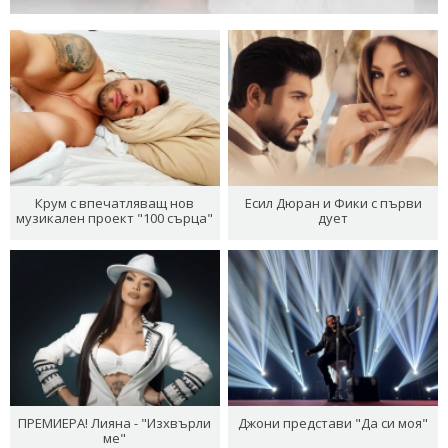
Крум с впечатляващ нов
Есил Дюран и Фики с първи
музикален проект "100 сърца"
дует
ПРЕМИЕРА! Лияна - "Изхвърли
Джони представи "Да си моя"
ме"