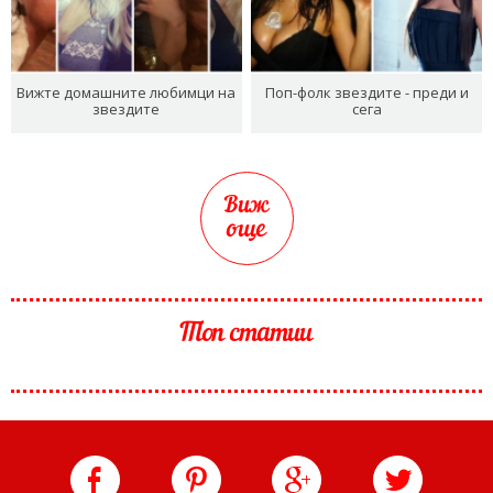
Вижте домашните любимци на
Поп-фолк звездите - преди и
звездите
сега
Виж
още
Топ статии