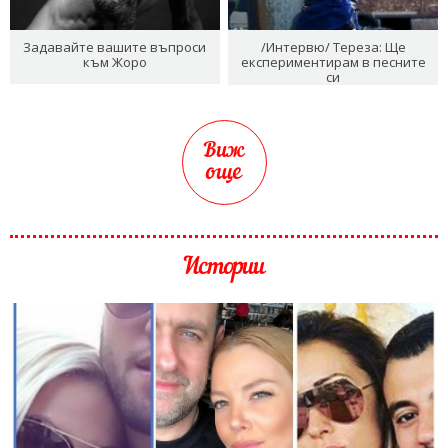
Задавайте вашите въпроси
/Интервю/ Тереза: Ще
към Жоро
експериментирам в песните
си
Виж
още
Истории