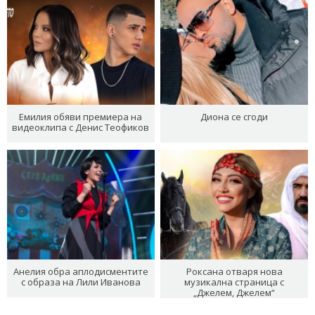
Емилия обяви премиера на
Диона се сгоди
видеоклипа с Денис Теофиков
Анелия обра аплодисментите
Роксана отваря нова
с образа на Лили Иванова
музикална страница с
„Джелем, Джелем“