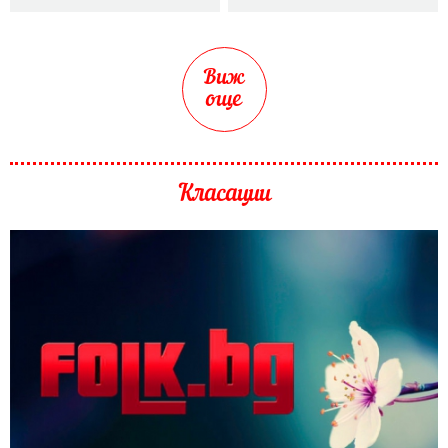
Виж
още
Класации