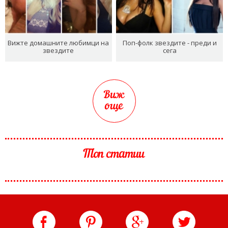
Вижте домашните любимци на
Поп-фолк звездите - преди и
звездите
сега
Виж
още
Топ статии