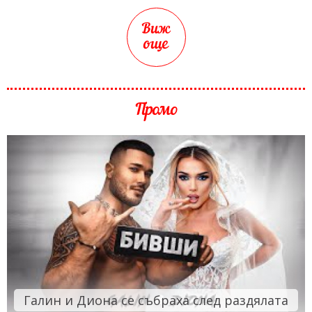
Виж
още
Промо
Галин и Диона се събраха след раздялата