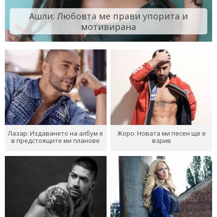
Ашли: Любовта ме прави упорита и
мотивирана
Лазар: Издаването на албум е
Жоро: Новата ми песен ще е
в предстоящите ми планове
взрив