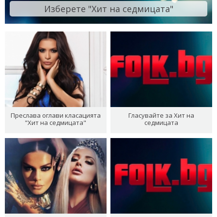
Изберете "Хит на седмицата"
Преслава оглави класацията
Гласувайте за Хит на
"Хит на седмицата"
седмицата