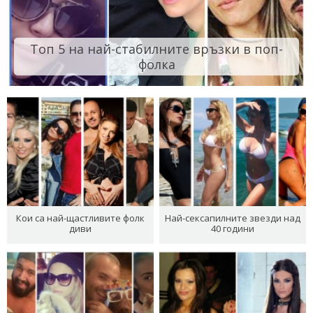
Топ 5 на най-стабилните връзки в поп-
фолка
Кои са най-щастливите фолк
Най-сексапилните звезди над
диви
40 години