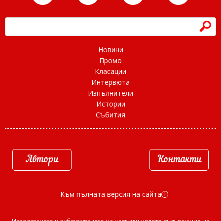
h
Новини
Промо
Класации
Интервюта
Изпълнители
Истории
Събития
Автори
Контакти
Към пълната версия на сайта
d