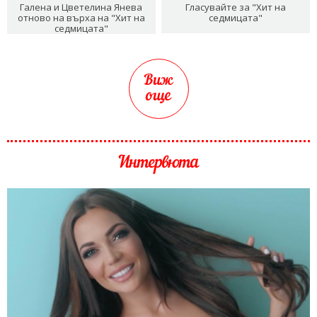
Галена и Цветелина Янева
Гласувайте за "Хит на
отново на върха на "Хит на
седмицата"
седмицата"
Виж
още
Интервюта