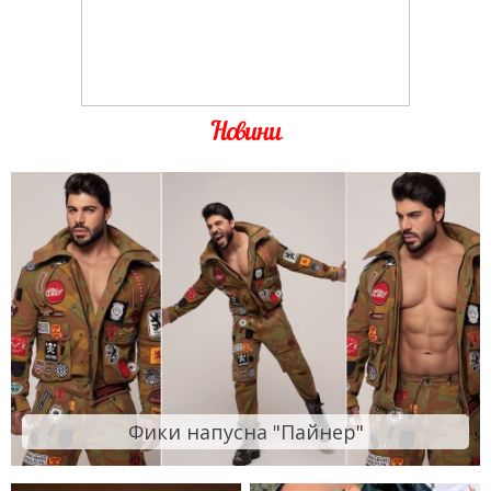
Новини
Фики напусна "Пайнер"