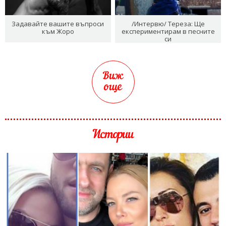
Задавайте вашите въпроси
/Интервю/ Тереза: Ще
към Жоро
експериментирам в песните
си
Виж
още
Истории