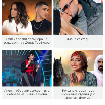
Емилия обяви премиера на
Диона се сгоди
видеоклипа с Денис Теофиков
Анелия обра аплодисментите
Роксана отваря нова
с образа на Лили Иванова
музикална страница с
„Джелем, Джелем“