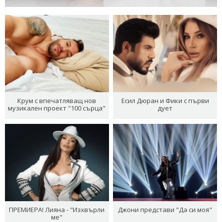
Крум с впечатляващ нов
Есил Дюран и Фики с първи
музикален проект "100 сърца"
дует
ПРЕМИЕРА! Лияна - "Изхвърли
Джони представи "Да си моя"
ме"