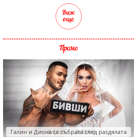
Виж
още
Промо
Галин и Диона се събраха след раздялата