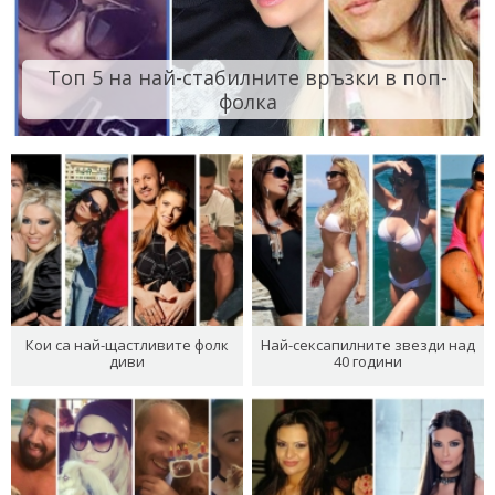
Топ 5 на най-стабилните връзки в поп-
фолка
Кои са най-щастливите фолк
Най-сексапилните звезди над
диви
40 години