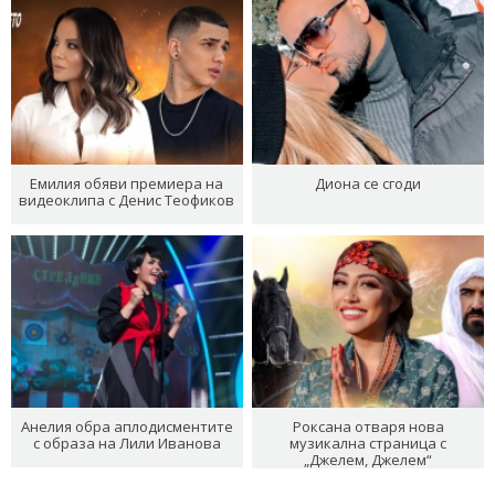
Емилия обяви премиера на
Диона се сгоди
видеоклипа с Денис Теофиков
Анелия обра аплодисментите
Роксана отваря нова
с образа на Лили Иванова
музикална страница с
„Джелем, Джелем“