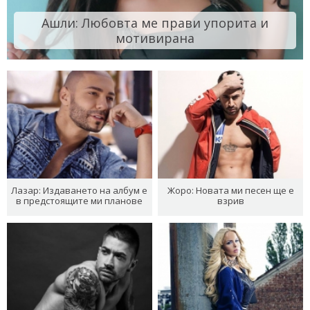
Ашли: Любовта ме прави упорита и
мотивирана
Лазар: Издаването на албум е
Жоро: Новата ми песен ще е
в предстоящите ми планове
взрив