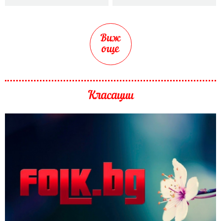
Виж
още
Класации