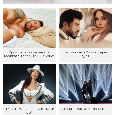
Крум с впечатляващ нов
Есил Дюран и Фики с първи
музикален проект "100 сърца"
дует
ПРЕМИЕРА! Лияна - "Изхвърли
Джони представи "Да си моя"
ме"