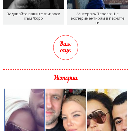
Задавайте вашите въпроси
/Интервю/ Тереза: Ще
към Жоро
експериментирам в песните
си
Виж
още
Истории