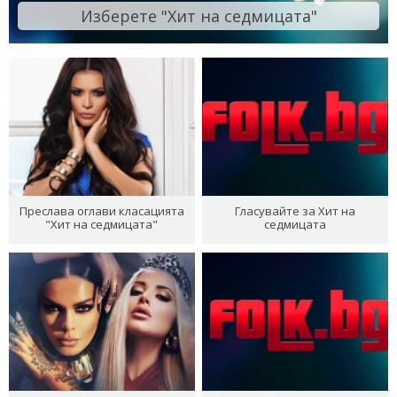
Изберете "Хит на седмицата"
Преслава оглави класацията
Гласувайте за Хит на
"Хит на седмицата"
седмицата