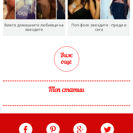
Вижте домашните любимци на
Поп-фолк звездите - преди и
звездите
сега
Виж
още
Топ статии