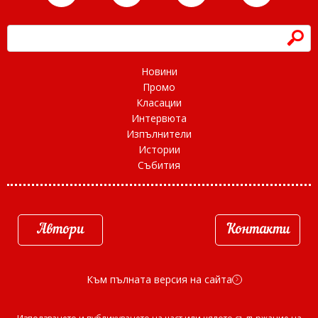
h
Новини
Промо
Класации
Интервюта
Изпълнители
Истории
Събития
Автори
Контакти
Към пълната версия на сайта
d