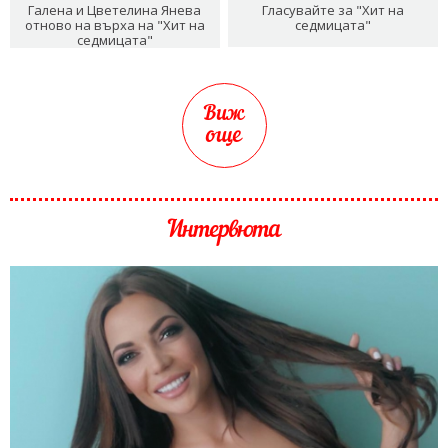
Галена и Цветелина Янева
Гласувайте за "Хит на
отново на върха на "Хит на
седмицата"
седмицата"
Виж
още
Интервюта