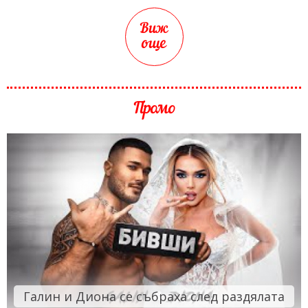
Виж
още
Промо
Галин и Диона се събраха след раздялата