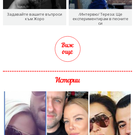
Задавайте вашите въпроси
/Интервю/ Тереза: Ще
към Жоро
експериментирам в песните
си
Виж
още
Истории