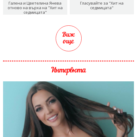
Галена и Цветелина Янева
Гласувайте за "Хит на
отново на върха на "Хит на
седмицата"
седмицата"
Виж
още
Интервюта