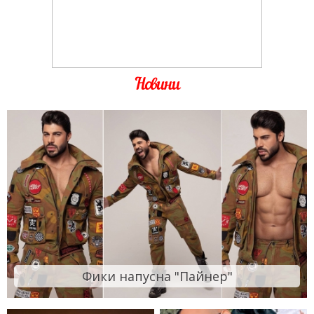
Новини
Фики напусна "Пайнер"