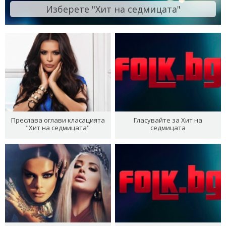
Изберете "Хит на седмицата"
Преслава оглави класацията
Гласувайте за Хит на
"Хит на седмицата"
седмицата