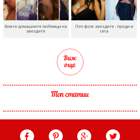
Вижте домашните любимци на
Поп-фолк звездите - преди и
звездите
сега
Виж
още
Топ статии