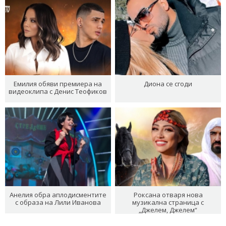
Емилия обяви премиера на
Диона се сгоди
видеоклипа с Денис Теофиков
Анелия обра аплодисментите
Роксана отваря нова
с образа на Лили Иванова
музикална страница с
„Джелем, Джелем“