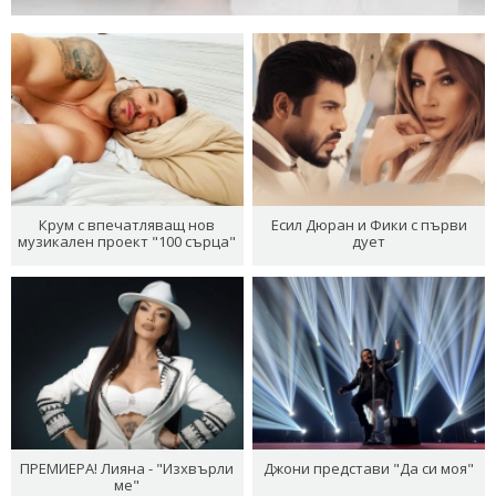
Крум с впечатляващ нов
Есил Дюран и Фики с първи
музикален проект "100 сърца"
дует
ПРЕМИЕРА! Лияна - "Изхвърли
Джони представи "Да си моя"
ме"