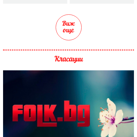
Виж
още
Класации