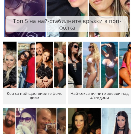
Топ 5 на най-стабилните връзки в поп-
фолка
Кои са най-щастливите фолк
Най-сексапилните звезди над
диви
40 години