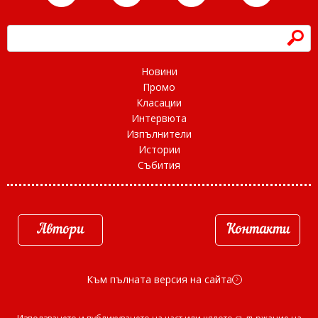
h
Новини
Промо
Класации
Интервюта
Изпълнители
Истории
Събития
Автори
Контакти
Към пълната версия на сайта
d