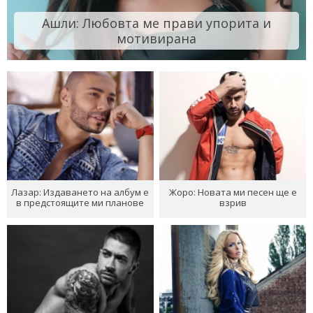
Ашли: Любовта ме прави упорита и
мотивирана
Лазар: Издаването на албум е
Жоро: Новата ми песен ще е
в предстоящите ми планове
взрив