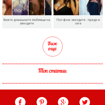
Вижте домашните любимци на
Поп-фолк звездите - преди и
звездите
сега
Виж
още
Топ статии