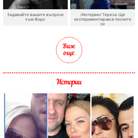
Задавайте вашите въпроси
/Интервю/ Тереза: Ще
към Жоро
експериментирам в песните
си
Виж
още
Истории