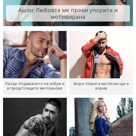
Ашли: Любовта ме прави упорита и
мотивирана
Лазар: Издаването на албум е
Жоро: Новата ми песен ще е
в предстоящите ми планове
взрив