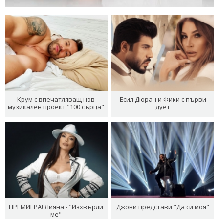
Крум с впечатляващ нов
Есил Дюран и Фики с първи
музикален проект "100 сърца"
дует
ПРЕМИЕРА! Лияна - "Изхвърли
Джони представи "Да си моя"
ме"