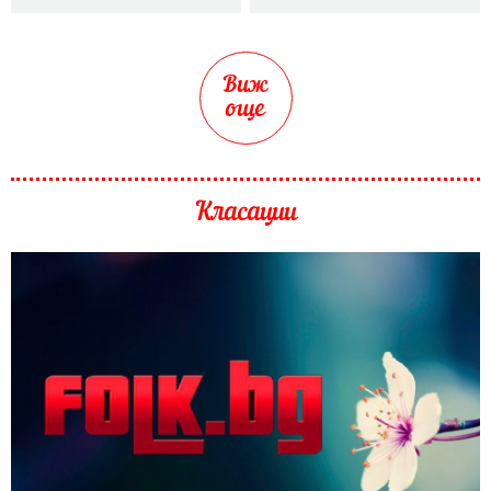
Виж
още
Класации