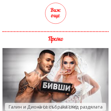
Виж
още
Промо
Галин и Диона се събраха след раздялата