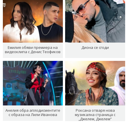
Емилия обяви премиера на
Диона се сгоди
видеоклипа с Денис Теофиков
Анелия обра аплодисментите
Роксана отваря нова
с образа на Лили Иванова
музикална страница с
„Джелем, Джелем“