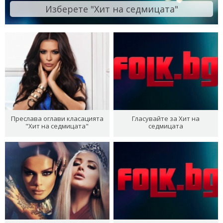
Изберете "Хит на седмицата"
Преслава оглави класацията
Гласувайте за Хит на
"Хит на седмицата"
седмицата