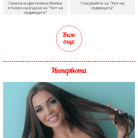
Галена и Цветелина Янева
Гласувайте за "Хит на
отново на върха на "Хит на
седмицата"
седмицата"
Виж
още
Интервюта