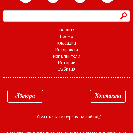
h
Новини
Промо
Класации
Интервюта
Изпълнители
Истории
Събития
Автори
Контакти
Към пълната версия на сайта
d