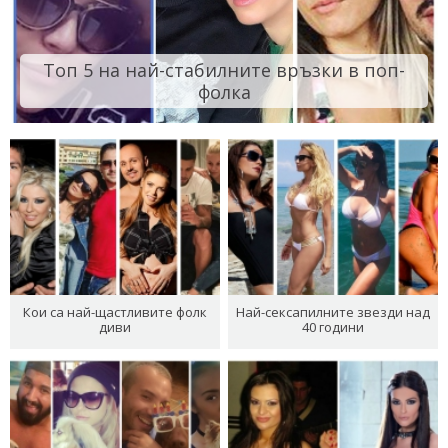
Топ 5 на най-стабилните връзки в поп-
фолка
Кои са най-щастливите фолк
Най-сексапилните звезди над
диви
40 години