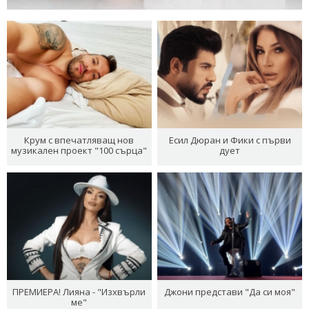
Крум с впечатляващ нов
Есил Дюран и Фики с първи
музикален проект "100 сърца"
дует
ПРЕМИЕРА! Лияна - "Изхвърли
Джони представи "Да си моя"
ме"