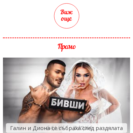
Виж
още
Промо
Галин и Диона се събраха след раздялата