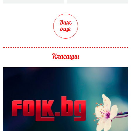
Виж
още
Класации