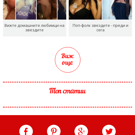
Вижте домашните любимци на
Поп-фолк звездите - преди и
звездите
сега
Виж
още
Топ статии