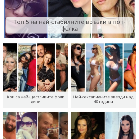
Топ 5 на най-стабилните връзки в поп-
фолка
Кои са най-щастливите фолк
Най-сексапилните звезди над
диви
40 години