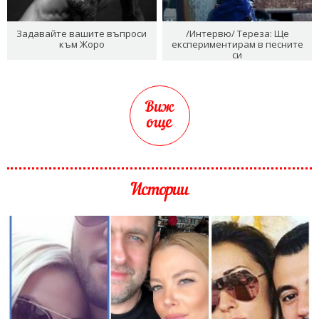
Задавайте вашите въпроси
/Интервю/ Тереза: Ще
към Жоро
експериментирам в песните
си
Виж
още
Истории