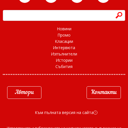
h
Новини
Промо
Класации
Интервюта
Изпълнители
Истории
Събития
Автори
Контакти
Към пълната версия на сайта
d