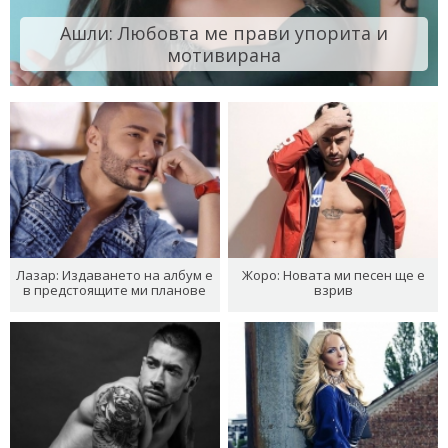
Ашли: Любовта ме прави упорита и
мотивирана
Лазар: Издаването на албум е
Жоро: Новата ми песен ще е
в предстоящите ми планове
взрив