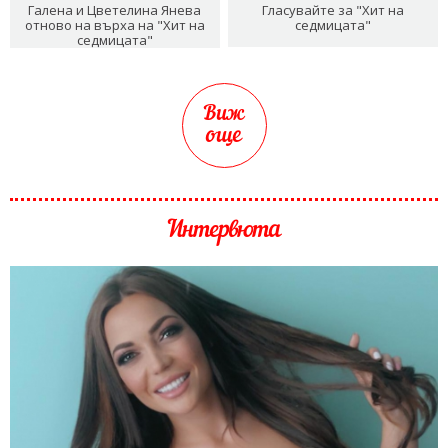
Галена и Цветелина Янева
Гласувайте за "Хит на
отново на върха на "Хит на
седмицата"
седмицата"
Виж
още
Интервюта