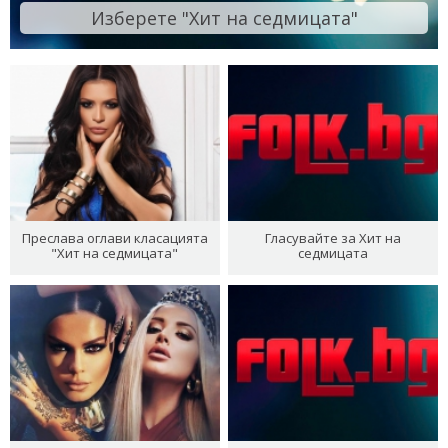
Изберете "Хит на седмицата"
Преслава оглави класацията
Гласувайте за Хит на
"Хит на седмицата"
седмицата