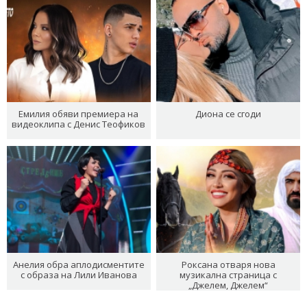
Емилия обяви премиера на
Диона се сгоди
видеоклипа с Денис Теофиков
Анелия обра аплодисментите
Роксана отваря нова
с образа на Лили Иванова
музикална страница с
„Джелем, Джелем“