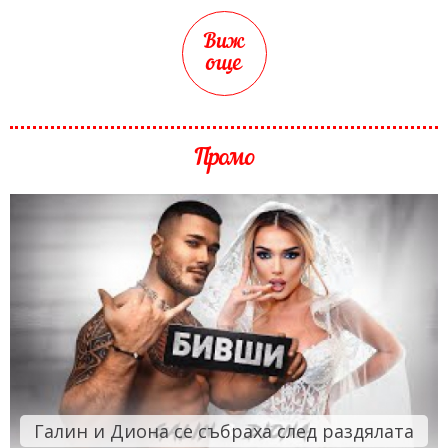
Виж
още
Промо
Галин и Диона се събраха след раздялата