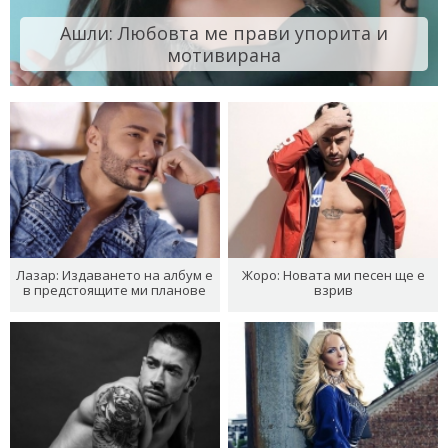
Ашли: Любовта ме прави упорита и
мотивирана
Лазар: Издаването на албум е
Жоро: Новата ми песен ще е
в предстоящите ми планове
взрив