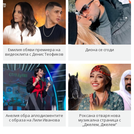
Емилия обяви премиера на
Диона се сгоди
видеоклипа с Денис Теофиков
Анелия обра аплодисментите
Роксана отваря нова
с образа на Лили Иванова
музикална страница с
„Джелем, Джелем“