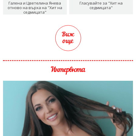
Галена и Цветелина Янева
Гласувайте за "Хит на
отново на върха на "Хит на
седмицата"
седмицата"
Виж
още
Интервюта