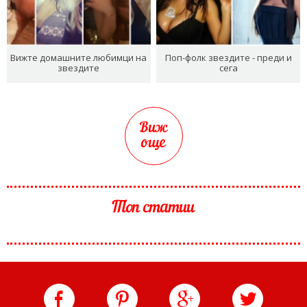
Вижте домашните любимци на
Поп-фолк звездите - преди и
звездите
сега
Виж
още
Топ статии