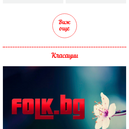
Виж
още
Класации