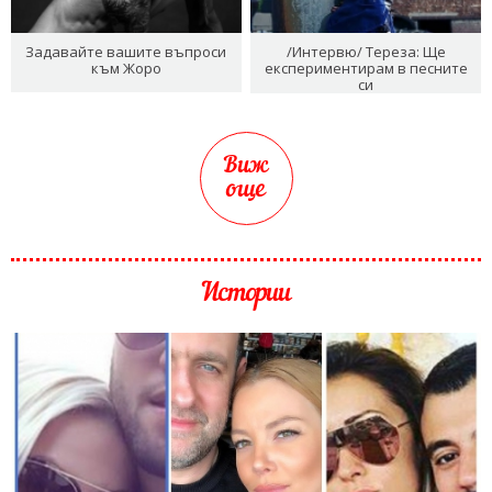
Задавайте вашите въпроси
/Интервю/ Тереза: Ще
към Жоро
експериментирам в песните
си
Виж
още
Истории