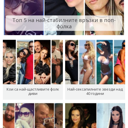
Топ 5 на най-стабилните връзки в поп-
фолка
Кои са най-щастливите фолк
Най-сексапилните звезди над
диви
40 години