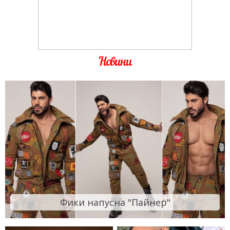
Новини
Фики напусна "Пайнер"