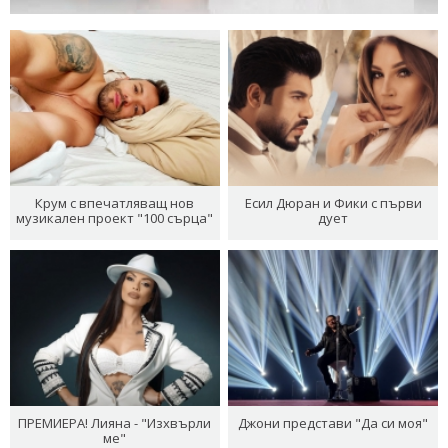
Крум с впечатляващ нов
Есил Дюран и Фики с първи
музикален проект "100 сърца"
дует
ПРЕМИЕРА! Лияна - "Изхвърли
Джони представи "Да си моя"
ме"