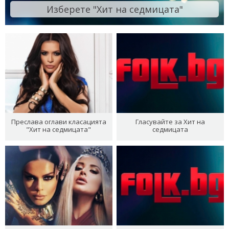
Изберете "Хит на седмицата"
Преслава оглави класацията
Гласувайте за Хит на
"Хит на седмицата"
седмицата