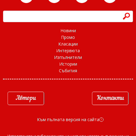
h
Новини
Промо
Класации
Интервюта
Изпълнители
Истории
Събития
Автори
Контакти
Към пълната версия на сайта
d