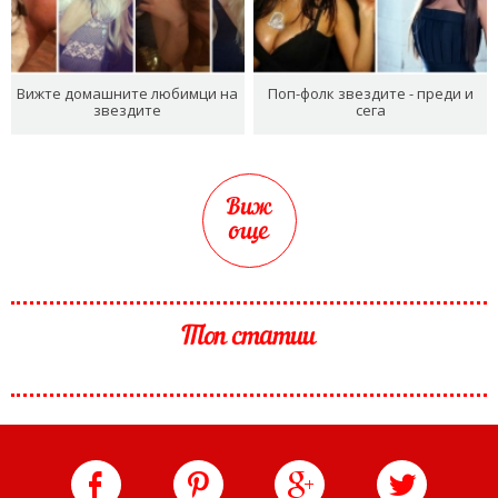
Вижте домашните любимци на
Поп-фолк звездите - преди и
звездите
сега
Виж
още
Топ статии