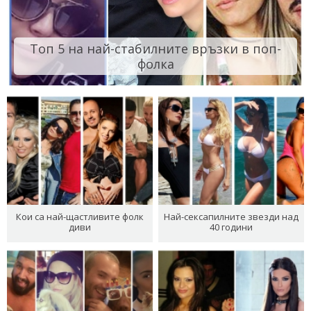
Топ 5 на най-стабилните връзки в поп-
фолка
Кои са най-щастливите фолк
Най-сексапилните звезди над
диви
40 години