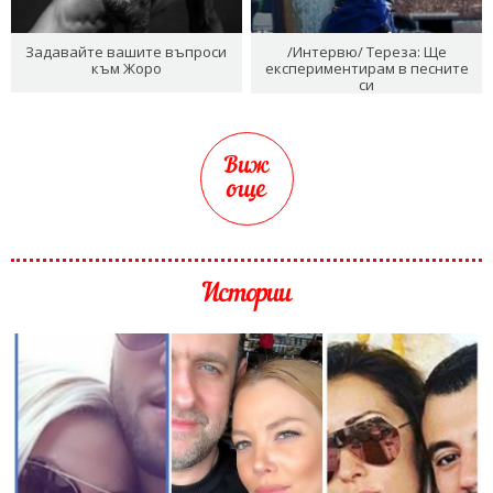
Задавайте вашите въпроси
/Интервю/ Тереза: Ще
към Жоро
експериментирам в песните
си
Виж
още
Истории