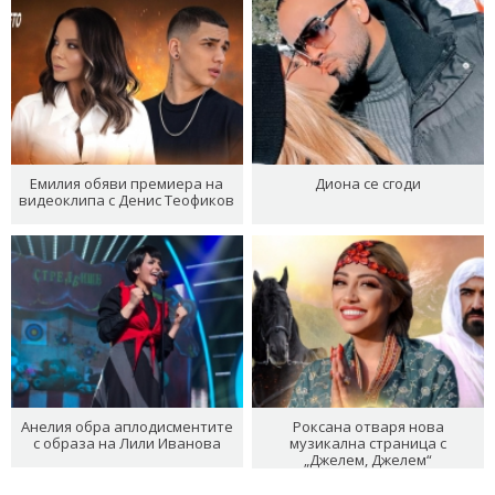
Емилия обяви премиера на
Диона се сгоди
видеоклипа с Денис Теофиков
Анелия обра аплодисментите
Роксана отваря нова
с образа на Лили Иванова
музикална страница с
„Джелем, Джелем“