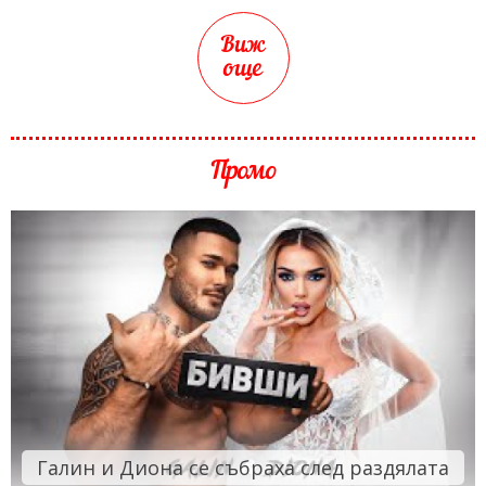
Виж
още
Промо
Галин и Диона се събраха след раздялата