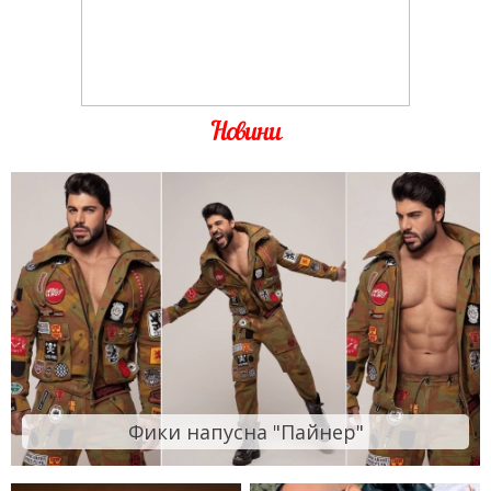
Новини
Фики напусна "Пайнер"