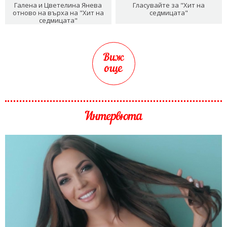
Галена и Цветелина Янева
Гласувайте за "Хит на
отново на върха на "Хит на
седмицата"
седмицата"
Виж
още
Интервюта