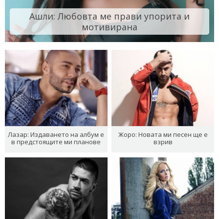
Ашли: Любовта ме прави упорита и
мотивирана
Лазар: Издаването на албум е
Жоро: Новата ми песен ще е
в предстоящите ми планове
взрив