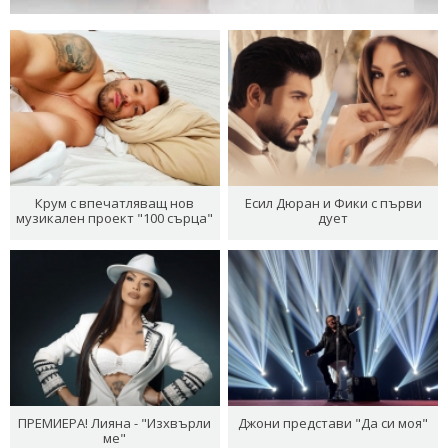
Крум с впечатляващ нов
Есил Дюран и Фики с първи
музикален проект "100 сърца"
дует
ПРЕМИЕРА! Лияна - "Изхвърли
Джони представи "Да си моя"
ме"