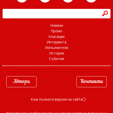
h
Новини
Промо
Класации
Интервюта
Изпълнители
Истории
Събития
Автори
Контакти
Към пълната версия на сайта
d