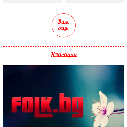
Виж
още
Класации