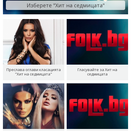
Изберете "Хит на седмицата"
Преслава оглави класацията
Гласувайте за Хит на
"Хит на седмицата"
седмицата