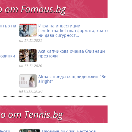
 от Famous.bg
ентър на
Игра на инвестиции:
Lendermarket платформата, която
ни дава сигурност…
на 17.11.2021
Ася Капчикова очаква близнаци
ловинки
през юли
на 17.11.2020
Alma с предстоящ видеоклип "Be
alright"
на 03.06.2020
 от Тennis.bg
Пьотр
Пловдив ликува: Нестеров