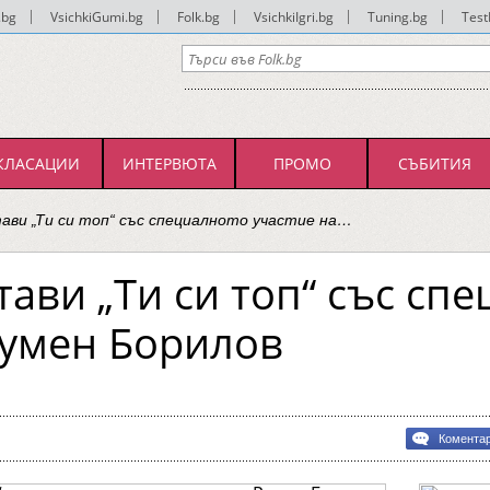
.bg
|
VsichkiGumi.bg
|
Folk.bg
|
VsichkiIgri.bg
|
Tuning.bg
|
Test
КЛАСАЦИИ
ИНТЕРВЮТА
ПРОМО
СЪБИТИЯ
ави „Ти си топ“ със специалното участие на…
тави „Ти си топ“ със сп
Румен Борилов
Комента
ави