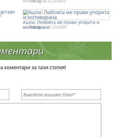
от
Folk.bg
на 11.10.2021
дстави
"
Ашли: Любовта ме прави упорита и
мотивирана
от
Folk.bg
на 02.10.2020
оментари
а коментари за тази статия!