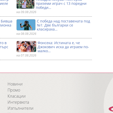
риеле
приземи играч с 13 поредни
победи…
на 09.08.2026
: Бивша
С победа над поставената под
пионка
№1: Две българки се
класираха…
на 08.08.2026
то в
Фонсека: Истината е, че
стърс
Джокович иска да играем по-
малко…
на 07.08.2026
Новини
Промо
Класации
Интервюта
Изпълнители