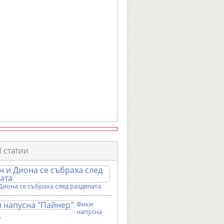
 статии
Диона се събраха след раздялата
Фики
напусна
"