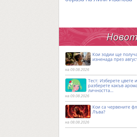
Новот
Кои зодии ще получ
изненада през авгус
на 09.08.2026
Тест: Изберете цвете 
разберете какъв аром
личността…
на 09.08.2026
Кои са червените фл
Лъва?
на 08.08.2026