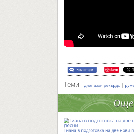
Save
Коментари
Теми
|
диапазон рекърдс
рум
Още
Тиана в подготовка на две нови 