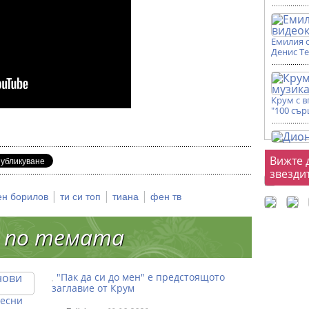
Емилия 
Денис Т
Крум с 
"100 сър
Фот
Вижте 
звезди
|
|
|
ен борилов
ти си топ
тиана
фен тв
 по темата
"Пак да си до мен" е предстоящото
заглавие от Крум
песни