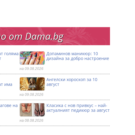
о от Dama.bg
ат голяма
Допаминов маникюр: 10
т
дизайна за добро настроение
на 09.08.2026
и
Ангелски хороскоп за 10
ат има
август
на 09.08.2026
агове на
Класика с нов привкус – най-
актуалният педикюр за август
на 08.08.2026