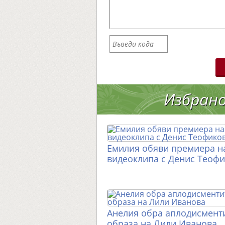
Избран
Емилия обяви премиера н
видеоклипа с Денис Теоф
Анелия обра аплодисменти
образа на Лили Иванова