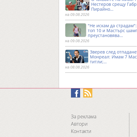
Нестеров срещу Габ
Пирайно…
на 09.08.2026
"Не искам да страдам"
топ 10 и Мастърс шам
преустановява…
на 09.08.2026
Зверев след отпадане
Монреал: Имам 7 Ма
титли;…
на 08.08.2026
За реклама
Автори
Контакти