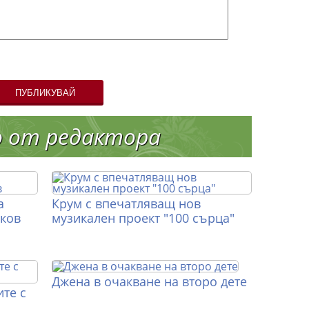
ПУБЛИКУВАЙ
о от редактора
а
Крум с впечатляващ нов
иков
музикален проект "100 сърца"
Джена в очакване на второ дете
те с