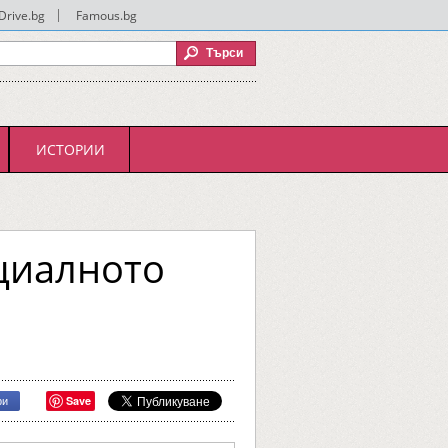
Drive.bg
|
Famous.bg
ИСТОРИИ
ециалното
Save
ри