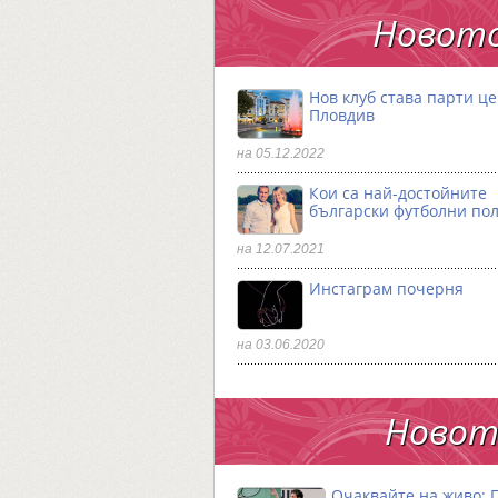
Новото
Нов клуб става парти ц
Пловдив
на 05.12.2022
Кои са най-достойните
български футболни по
на 12.07.2021
Инстаграм почерня
на 03.06.2020
Новото
Очаквайте на живо: 