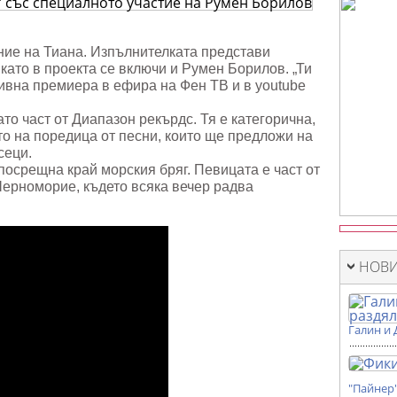
лното
ение на Тиана. Изпълнителката представи
като в проекта се включи и Румен Борилов. „Ти
в
зивна премиера в ефира на Фен ТВ и в youtube
ато част от Диапазон рекърдс. Тя е категорична,
ото на поредица от песни, които ще предложи на
сеци.
осрещна край морския бряг. Певицата е част от
ерноморие, където всяка вечер радва
НОВИ
Галин и 
"Пайнер