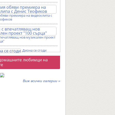
обяви премиера на видеоклипа с
еофиков
впечатляващ нов музикален проект
ца"
Диона се сгоди
о
домашните любимци на
галерии
те
Виж всички галерии »