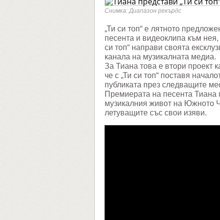
топ“
със
Снимка: Диапазон рекърдс
специа
участие
„Ти си топ“ е лятното предлож
на
песента и видеоклипа към нея, 
Румен
Борило
си топ“ направи своята ексклу
канала на музикалната медиа.
За Тиана това е втори проект к
че с „Ти си топ“ поставя начал
публиката през следващите ме
Премиерата на песента Тиана п
музикалния живот на Южното Ч
летуващите със свои изяви.