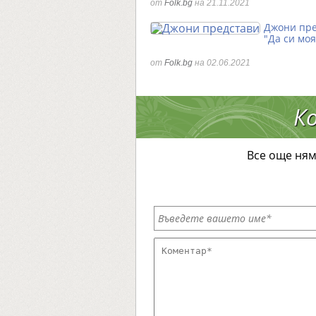
от
Folk.bg
на 21.11.2021
Джони пре
"Да си моя
от
Folk.bg
на 02.06.2021
К
Все още ням