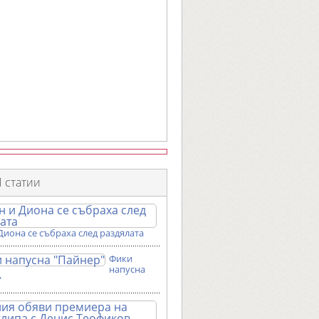
 статии
Диона се събраха след раздялата
Фики
напусна
"