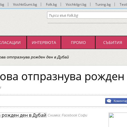
.bg
|
VsichkiGumi.bg
|
Folk.bg
|
VsichkiIgri.bg
|
Tuning.bg
|
Test
КЛАСАЦИИ
ИНТЕРВЮТА
ПРОМО
СЪБИТИЯ
ва отпразнува рожден ден в Дубай
ва отпразнува рожден 
и
Комента
ва
нува
Снимка: Facebook Софи