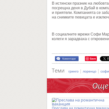
В истински празник на любовт
посрещна деня в Дубай в комп
и приятели. Компанията се заб
на снимките певицата е изклю
В социалните мрежи Софи Мари
колеги я зарадваха с откровен
Save
Коментари
Теми
|
|
гринго
лоренцо
софи
Още
Преслава на романтична ваканц