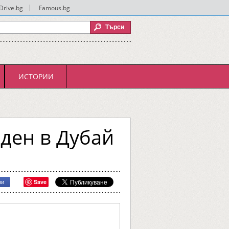
Drive.bg
|
Famous.bg
ИСТОРИИ
ден в Дубай
Save
ри