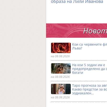
образа на Лили Иванова
Новот
Кои са червените фл
Лъва?
на 08.08.2026
На кои 5 зодии им е
предопределено да 
богати
на 08.08.2026
Таро прогноза за авг
Какво предстои за в
зодиакален…
на 08.08.2026