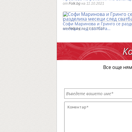
от
Folk.bg
на 11.10.2021
Софи Маринова и Гринго се разд
месеци след сватбата…
от
Folk.bg
на 19.07.2019
К
Все още ням