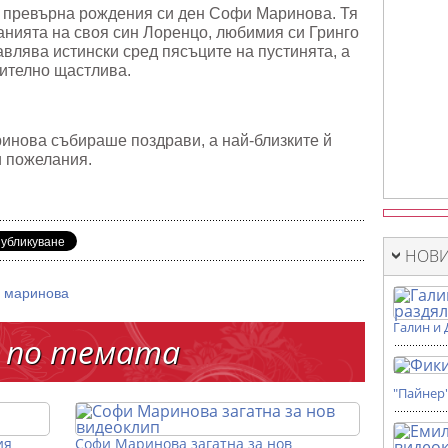
а превърна рождения си ден Софи Маринова. Тя
анията на своя син Лоренцо, любимия си Гринго
авлява истински сред пясъците на пустинята, а
чително щастлива.
нова събираше поздрави, а най-близките й
и пожелания.
НОВИ
 маринова
Галин и 
 по темата
"Пайнер
ия
Софи Маринова загатна за нов