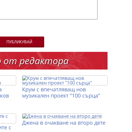
ПУБЛИКУВАЙ
о от редактора
а
Крум с впечатляващ нов
иков
музикален проект "100 сърца"
Джена в очакване на второ дете
те с