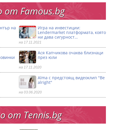
 от Famous.bg
ентър на
Игра на инвестиции:
Lendermarket платформата, която
ни дава сигурност…
на 17.11.2021
Ася Капчикова очаква близнаци
ловинки
през юли
на 17.11.2020
Alma с предстоящ видеоклип "Be
alright"
на 03.06.2020
 от Тennis.bg