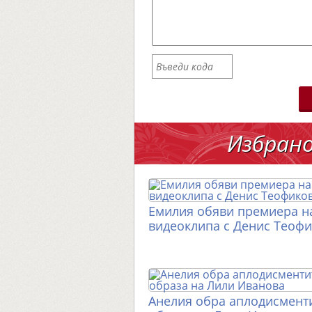
Избран
Емилия обяви премиера н
видеоклипа с Денис Теоф
Анелия обра аплодисменти