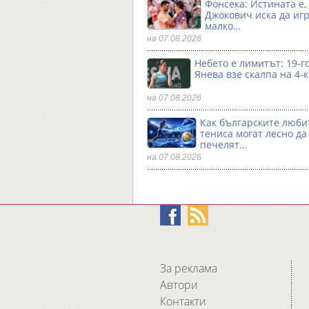
Фонсека: Истината е,
Джокович иска да игр
малко…
на 07.08.2026
Небето е лимитът: 19-
Янева взe скалпа на 4-
на 07.08.2026
Как българските люби
тениса могат лесно да
печелят…
на 07.08.2026
За реклама
Автори
Контакти