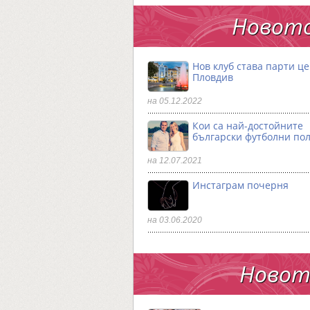
Новото
Нов клуб става парти ц
Пловдив
на 05.12.2022
Кои са най-достойните
български футболни по
на 12.07.2021
Инстаграм почерня
на 03.06.2020
Новото