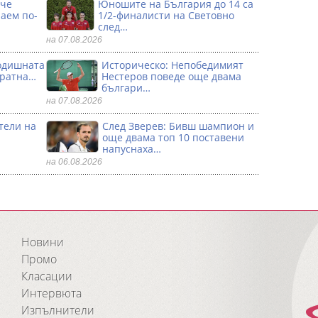
 че
Юношите на България до 14 са
аем по-
1/2-финалисти на Световно
след…
на 07.08.2026
годишната
Историческо: Непобедимият
кратна…
Нестеров поведе още двама
българи…
на 07.08.2026
тели на
След Зверев: Бивш шампион и
още двама топ 10 поставени
напуснаха…
на 06.08.2026
Новини
Промо
Класации
Интервюта
Изпълнители