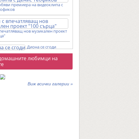
обяви премиера на видеоклипа с
еофиков
впечатляващ нов музикален проект
ца"
Диона се сгоди
о
домашните любимци на
галерии
те
Виж всички галерии »