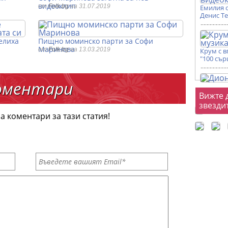
видеоклип
от
Folk.bg
на 31.07.2019
Емилия 
Денис Т
елиха
Пищно моминско парти за Софи
Маринова
от
Folk.bg
на 13.03.2019
Крум с 
"100 сър
оментари
Фот
Вижте 
звезди
а коментари за тази статия!