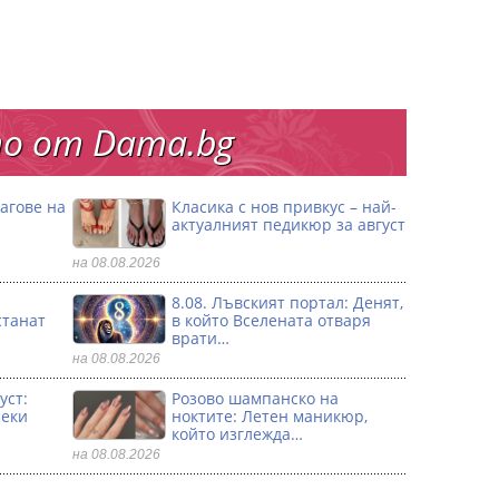
о от Dama.bg
агове на
Класика с нов привкус – най-
актуалният педикюр за август
на 08.08.2026
8.08. Лъвският портал: Денят,
станат
в който Вселената отваря
врати…
на 08.08.2026
уст:
Розово шампанско на
секи
ноктите: Летен маникюр,
който изглежда…
на 08.08.2026