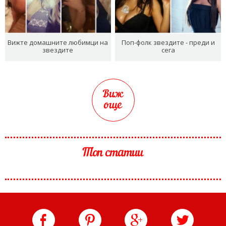
Вижте домашните любимци на
Поп-фолк звездите - преди и
звездите
сега
Виж
още
Топ статии