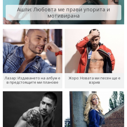
Ашли: Любовта ме прави упорита и
мотивирана
Лазар: Издаването на албум е
Жоро: Новата ми песен ще е
в предстоящите ми планове
взрив