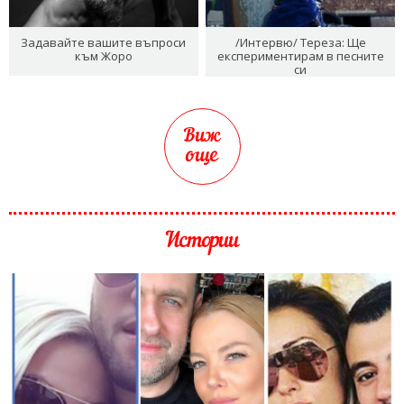
Задавайте вашите въпроси
/Интервю/ Тереза: Ще
към Жоро
експериментирам в песните
си
Виж
още
Истории