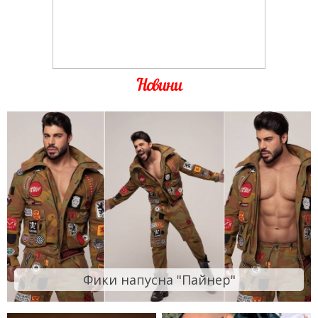
Новини
Фики напусна "Пайнер"