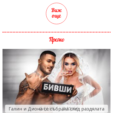
Виж
още
Промо
Галин и Диона се събраха след раздялата