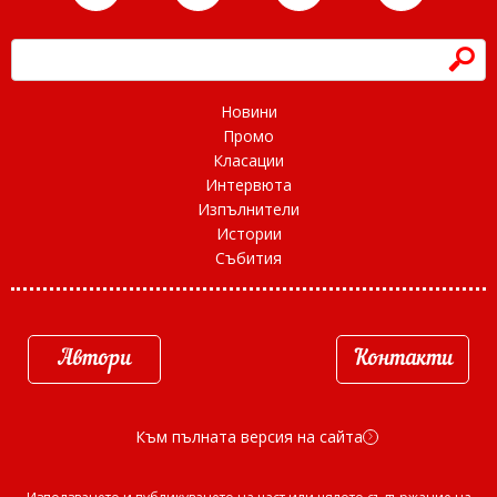
h
Новини
Промо
Класации
Интервюта
Изпълнители
Истории
Събития
Автори
Контакти
Към пълната версия на сайта
d