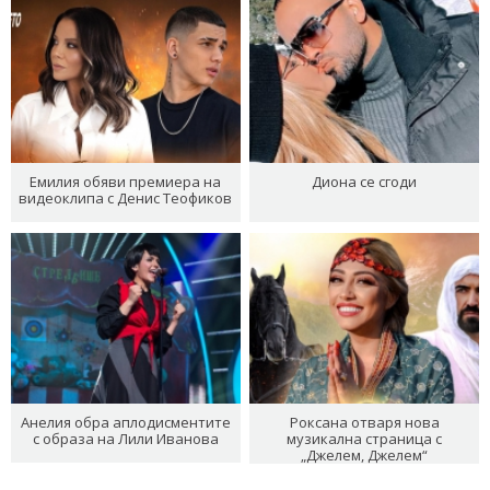
Емилия обяви премиера на
Диона се сгоди
видеоклипа с Денис Теофиков
Анелия обра аплодисментите
Роксана отваря нова
с образа на Лили Иванова
музикална страница с
„Джелем, Джелем“