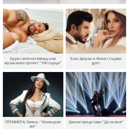
Крум с впечатляващ нов
Есил Дюран и Фики с първи
музикален проект "100 сърца"
дует
ПРЕМИЕРА! Лияна - "Изхвърли
Джони представи "Да си моя"
ме"