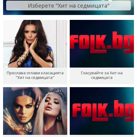
Изберете "Хит на седмицата"
Преслава оглави класацията
Гласувайте за Хит на
"Хит на седмицата"
седмицата