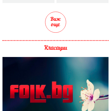
Виж
още
Класации