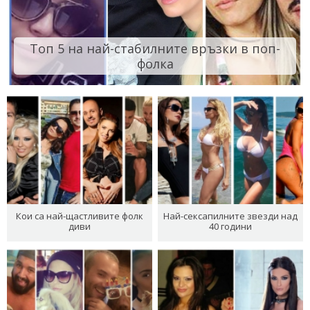
Топ 5 на най-стабилните връзки в поп-
фолка
Кои са най-щастливите фолк
Най-сексапилните звезди над
диви
40 години