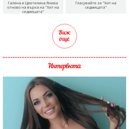
Галена и Цветелина Янева
Гласувайте за "Хит на
отново на върха на "Хит на
седмицата"
седмицата"
Виж
още
Интервюта