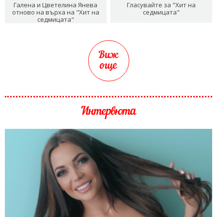
Галена и Цветелина Янева
Гласувайте за "Хит на
отново на върха на "Хит на
седмицата"
седмицата"
Виж
още
Интервюта