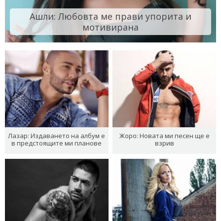
Ашли: Любовта ме прави упорита и
мотивирана
Лазар: Издаването на албум е
Жоро: Новата ми песен ще е
в предстоящите ми планове
взрив