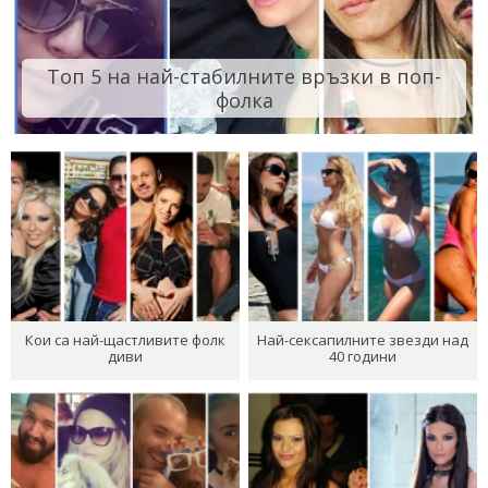
Топ 5 на най-стабилните връзки в поп-
фолка
Кои са най-щастливите фолк
Най-сексапилните звезди над
диви
40 години