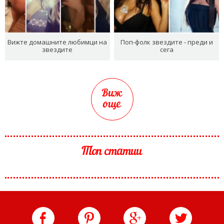
Вижте домашните любимци на
Поп-фолк звездите - преди и
звездите
сега
Виж
още
Топ статии