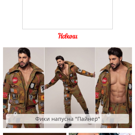
Новини
Фики напусна "Пайнер"