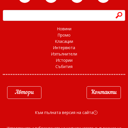
h
Новини
Промо
Класации
Интервюта
Изпълнители
Истории
Събития
Автори
Контакти
Към пълната версия на сайта
d