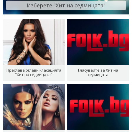
Изберете "Хит на седмицата"
Преслава оглави класацията
Гласувайте за Хит на
"Хит на седмицата"
седмицата