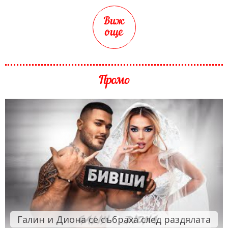
Виж
още
Промо
Галин и Диона се събраха след раздялата