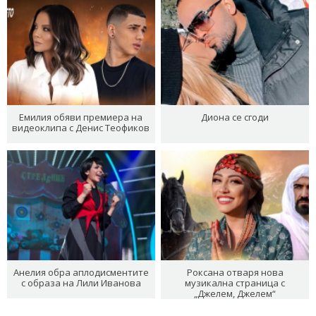
Емилия обяви премиера на
Диона се сгоди
видеоклипа с Денис Теофиков
Анелия обра аплодисментите
Роксана отваря нова
с образа на Лили Иванова
музикална страница с
„Джелем, Джелем“