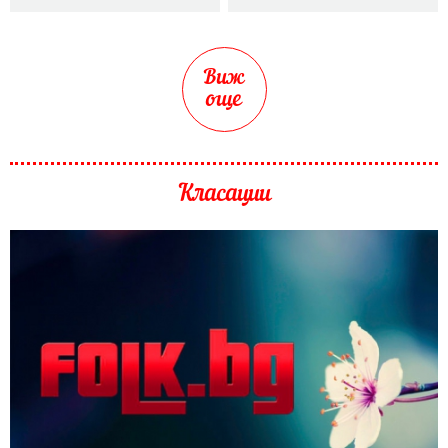
Виж
още
Класации