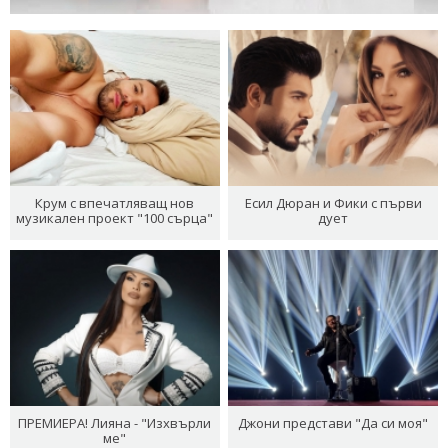
Крум с впечатляващ нов
Есил Дюран и Фики с първи
музикален проект "100 сърца"
дует
ПРЕМИЕРА! Лияна - "Изхвърли
Джони представи "Да си моя"
ме"