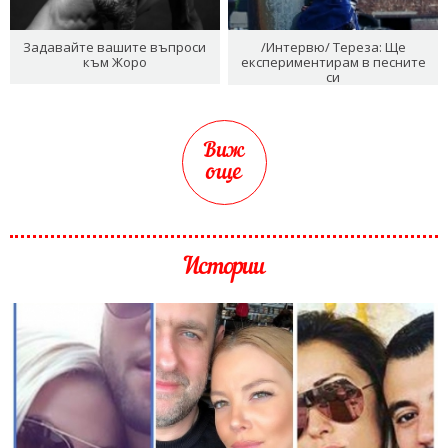
Задавайте вашите въпроси
/Интервю/ Тереза: Ще
към Жоро
експериментирам в песните
си
Виж
още
Истории