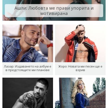
Ашли: Любовта ме прави упорита и
мотивирана
Лазар: Издаването на албум е
Жоро: Новата ми песен ще е
в предстоящите ми планове
взрив