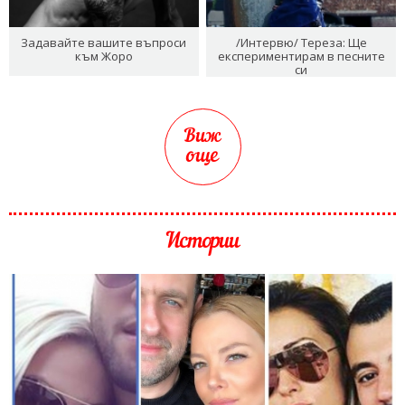
Задавайте вашите въпроси
/Интервю/ Тереза: Ще
към Жоро
експериментирам в песните
си
Виж
още
Истории