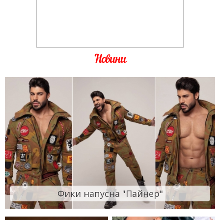
Новини
Фики напусна "Пайнер"