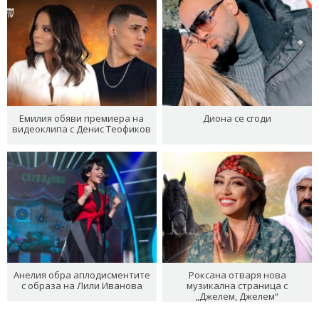
Емилия обяви премиера на
Диона се сгоди
видеоклипа с Денис Теофиков
Анелия обра аплодисментите
Роксана отваря нова
с образа на Лили Иванова
музикална страница с
„Джелем, Джелем“