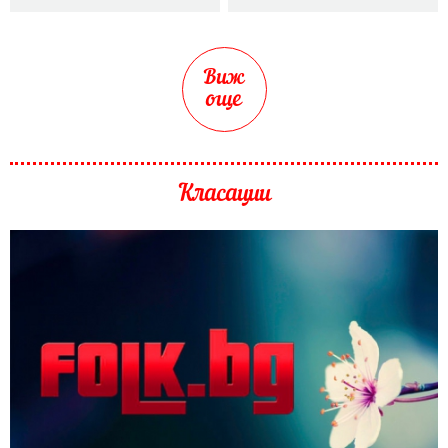
Виж
още
Класации