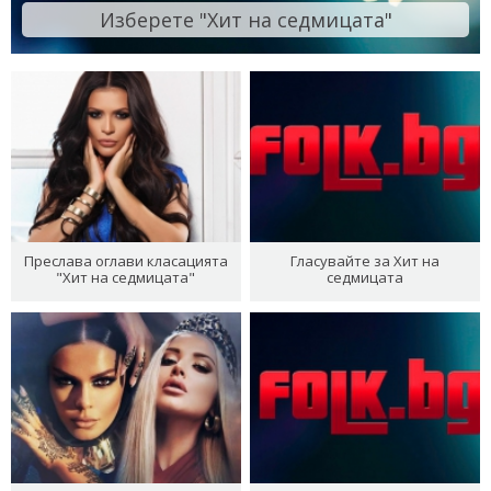
Изберете "Хит на седмицата"
Преслава оглави класацията
Гласувайте за Хит на
"Хит на седмицата"
седмицата