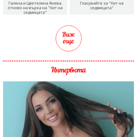
Галена и Цветелина Янева
Гласувайте за "Хит на
отново на върха на "Хит на
седмицата"
седмицата"
Виж
още
Интервюта