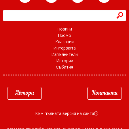
h
Новини
Промо
Класации
Интервюта
Изпълнители
Истории
Събития
Автори
Контакти
Към пълната версия на сайта
d