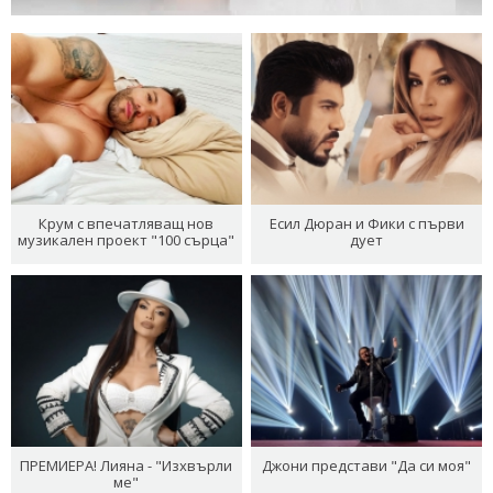
Крум с впечатляващ нов
Есил Дюран и Фики с първи
музикален проект "100 сърца"
дует
ПРЕМИЕРА! Лияна - "Изхвърли
Джони представи "Да си моя"
ме"