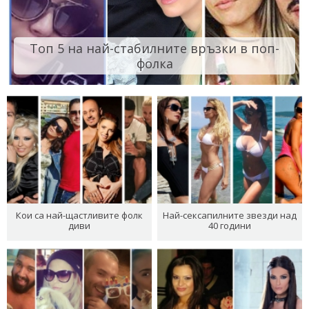
Топ 5 на най-стабилните връзки в поп-
фолка
Кои са най-щастливите фолк
Най-сексапилните звезди над
диви
40 години