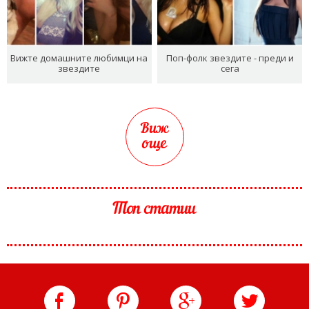
Вижте домашните любимци на
Поп-фолк звездите - преди и
звездите
сега
Виж
още
Топ статии