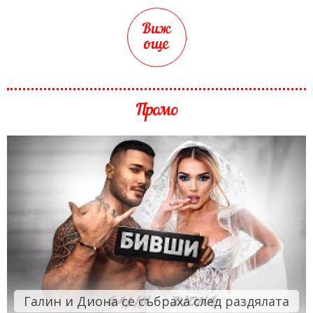
Виж
още
Промо
Галин и Диона се събраха след раздялата