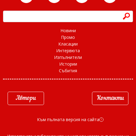
h
Новини
Промо
Класации
Интервюта
Изпълнители
Истории
Събития
Автори
Контакти
Към пълната версия на сайта
d