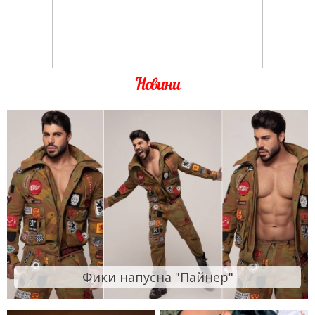
Новини
Фики напусна "Пайнер"