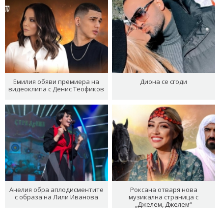
Емилия обяви премиера на
Диона се сгоди
видеоклипа с Денис Теофиков
Анелия обра аплодисментите
Роксана отваря нова
с образа на Лили Иванова
музикална страница с
„Джелем, Джелем“