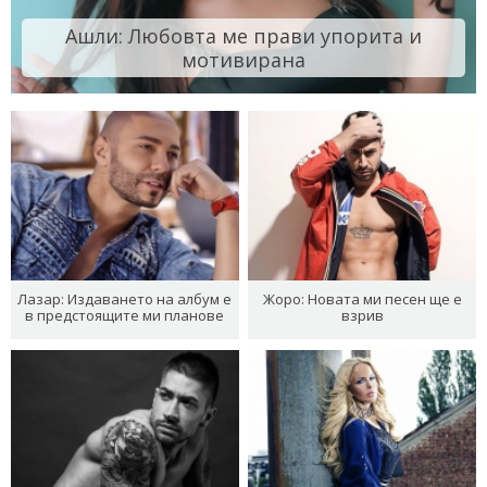
Ашли: Любовта ме прави упорита и
мотивирана
Лазар: Издаването на албум е
Жоро: Новата ми песен ще е
в предстоящите ми планове
взрив