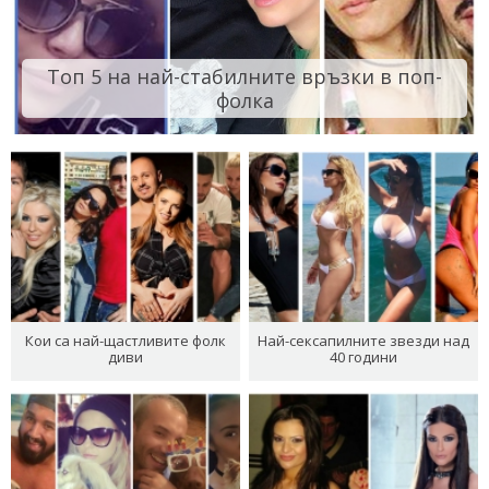
Топ 5 на най-стабилните връзки в поп-
фолка
Кои са най-щастливите фолк
Най-сексапилните звезди над
диви
40 години