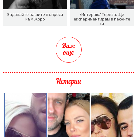
Задавайте вашите въпроси
/Интервю/ Тереза: Ще
към Жоро
експериментирам в песните
си
Виж
още
Истории