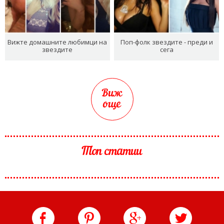
Вижте домашните любимци на
Поп-фолк звездите - преди и
звездите
сега
Виж
още
Топ статии