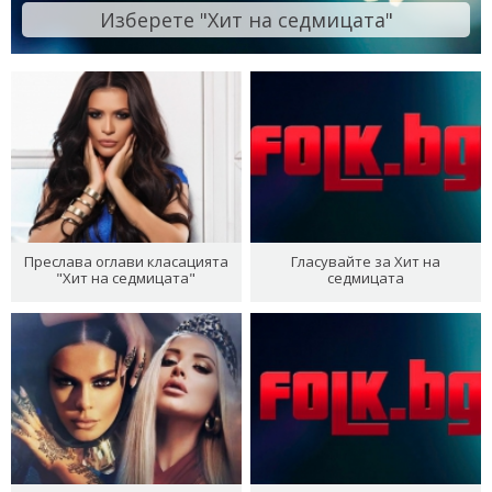
Изберете "Хит на седмицата"
Преслава оглави класацията
Гласувайте за Хит на
"Хит на седмицата"
седмицата