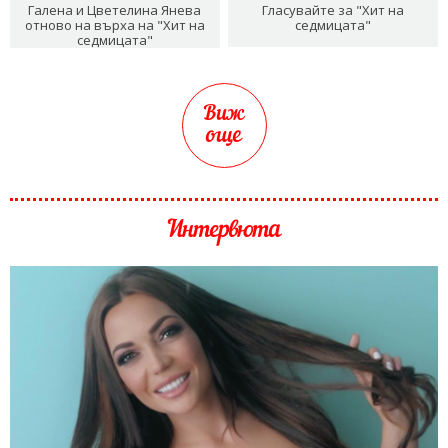
Галена и Цветелина Янева
Гласувайте за "Хит на
отново на върха на "Хит на
седмицата"
седмицата"
Виж
още
Интервюта