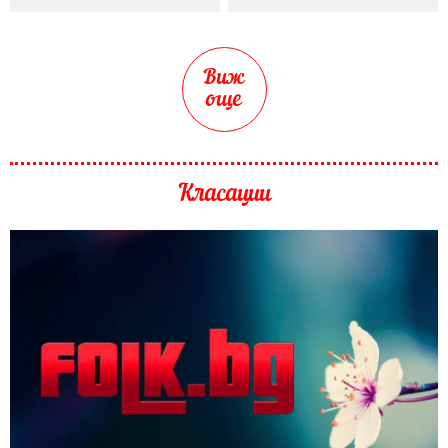
Виж
още
Класации