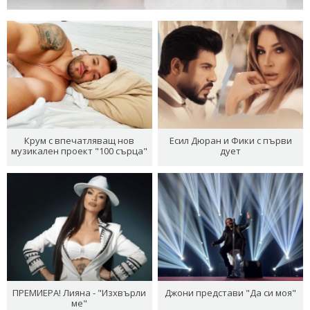
Крум с впечатляващ нов
Есил Дюран и Фики с първи
музикален проект "100 сърца"
дует
ПРЕМИЕРА! Лияна - "Изхвърли
Джони представи "Да си моя"
ме"