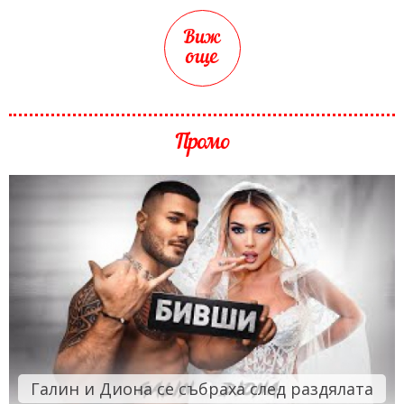
Виж
още
Промо
Галин и Диона се събраха след раздялата