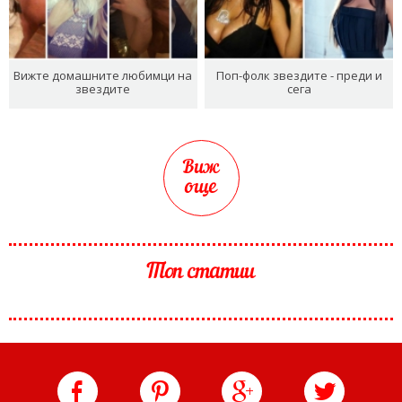
Вижте домашните любимци на
Поп-фолк звездите - преди и
звездите
сега
Виж
още
Топ статии