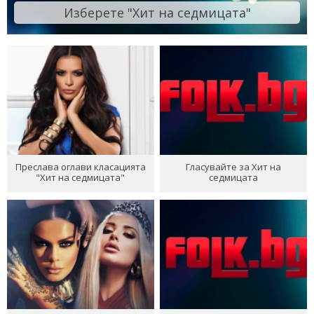
Изберете "Хит на седмицата"
Преслава оглави класацията
Гласувайте за Хит на
"Хит на седмицата"
седмицата