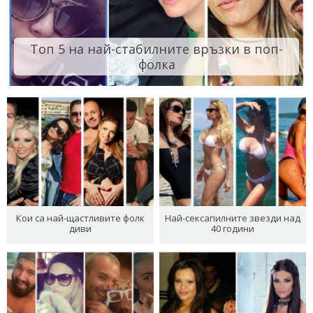
Топ 5 на най-стабилните връзки в поп-
фолка
Кои са най-щастливите фолк
Най-сексапилните звезди над
диви
40 години