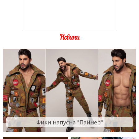
Новини
Фики напусна "Пайнер"