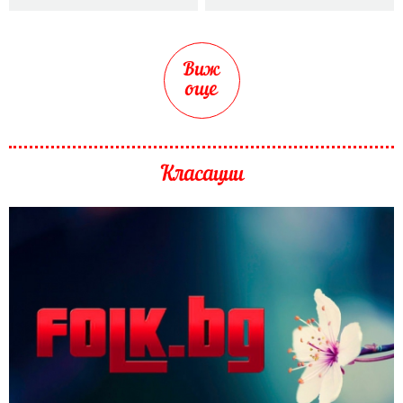
Виж
още
Класации