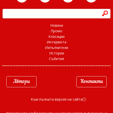
h
Новини
Промо
Класации
Интервюта
Изпълнители
Истории
Събития
Автори
Контакти
Към пълната версия на сайта
d