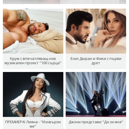
Крум с впечатляващ нов
Есил Дюран и Фики с първи
музикален проект "100 сърца"
дует
ПРЕМИЕРА! Лияна - "Изхвърли
Джони представи "Да си моя"
ме"