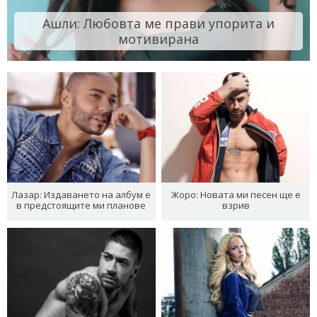
Ашли: Любовта ме прави упорита и
мотивирана
Лазар: Издаването на албум е
Жоро: Новата ми песен ще е
в предстоящите ми планове
взрив