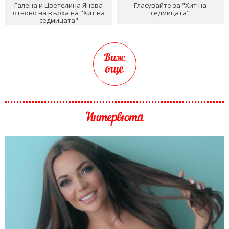
Галена и Цветелина Янева
Гласувайте за "Хит на
отново на върха на "Хит на
седмицата"
седмицата"
Виж
още
Интервюта