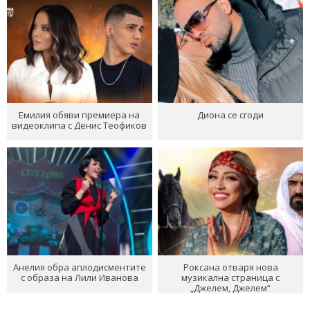
Емилия обяви премиера на
Диона се сгоди
видеоклипа с Денис Теофиков
Анелия обра аплодисментите
Роксана отваря нова
с образа на Лили Иванова
музикална страница с
„Джелем, Джелем“