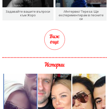
Задавайте вашите въпроси
/Интервю/ Тереза: Ще
към Жоро
експериментирам в песните
си
Виж
още
Истории