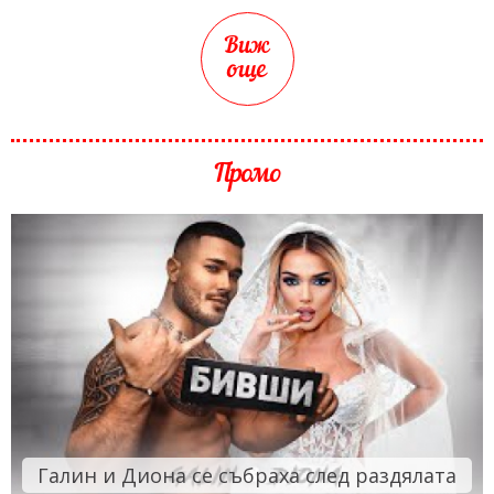
Виж
още
Промо
Галин и Диона се събраха след раздялата