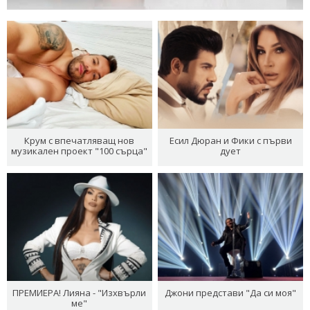
Крум с впечатляващ нов
Есил Дюран и Фики с първи
музикален проект "100 сърца"
дует
ПРЕМИЕРА! Лияна - "Изхвърли
Джони представи "Да си моя"
ме"