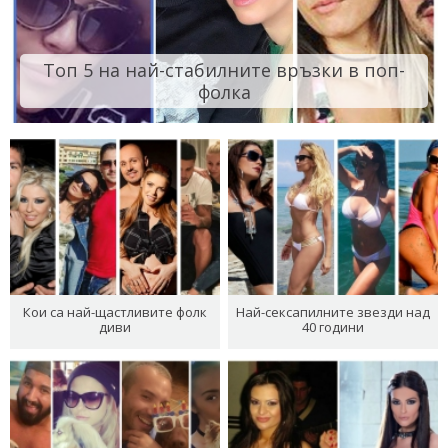
Топ 5 на най-стабилните връзки в поп-
фолка
Кои са най-щастливите фолк
Най-сексапилните звезди над
диви
40 години