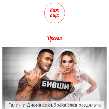
Виж
още
Промо
Галин и Диона се събраха след раздялата