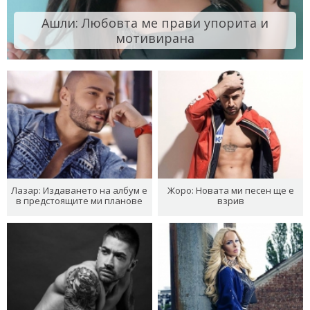
Ашли: Любовта ме прави упорита и
мотивирана
Лазар: Издаването на албум е
Жоро: Новата ми песен ще е
в предстоящите ми планове
взрив