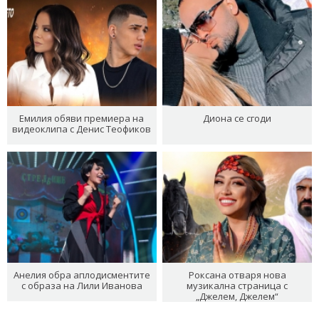
Емилия обяви премиера на
Диона се сгоди
видеоклипа с Денис Теофиков
Анелия обра аплодисментите
Роксана отваря нова
с образа на Лили Иванова
музикална страница с
„Джелем, Джелем“