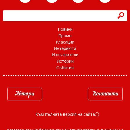
h
Новини
Промо
Класации
Интервюта
Изпълнители
Истории
Събития
Автори
Контакти
Към пълната версия на сайта
d