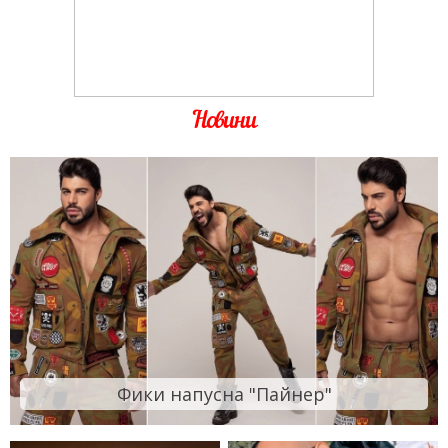
Новини
Фики напусна "Пайнер"