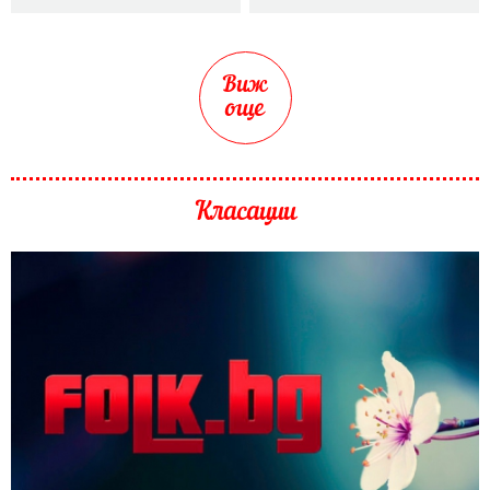
Виж
още
Класации