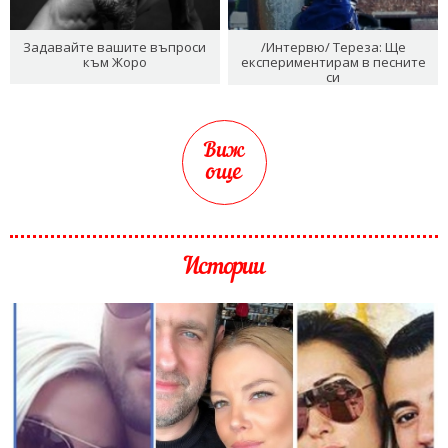
Задавайте вашите въпроси
/Интервю/ Тереза: Ще
към Жоро
експериментирам в песните
си
Виж
още
Истории