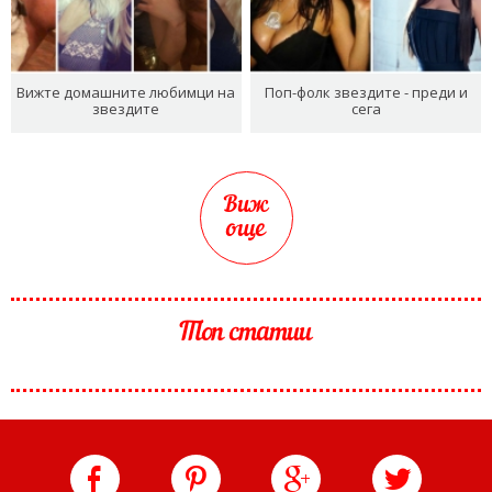
Вижте домашните любимци на
Поп-фолк звездите - преди и
звездите
сега
Виж
още
Топ статии