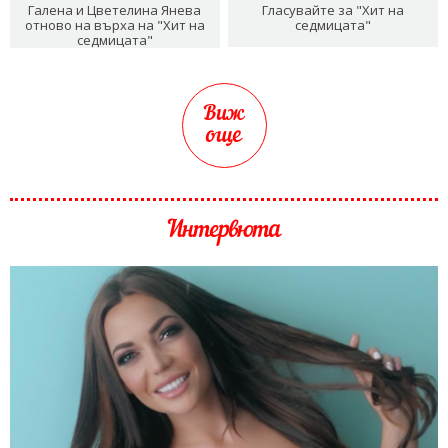
Галена и Цветелина Янева
Гласувайте за "Хит на
отново на върха на "Хит на
седмицата"
седмицата"
Виж
още
Интервюта