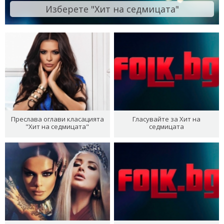
Изберете "Хит на седмицата"
Преслава оглави класацията
Гласувайте за Хит на
"Хит на седмицата"
седмицата