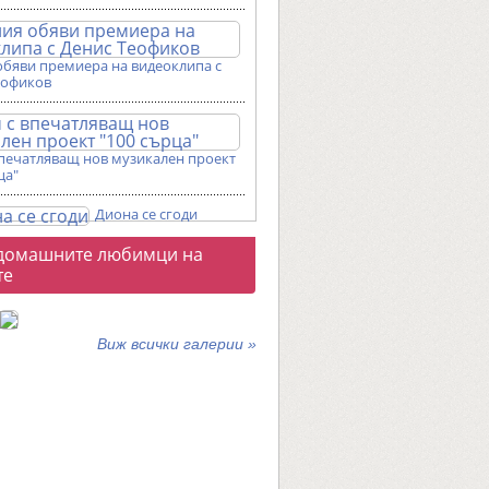
обяви премиера на видеоклипа с
еофиков
впечатляващ нов музикален проект
ца"
Диона се сгоди
о
домашните любимци на
галерии
те
Виж всички галерии »