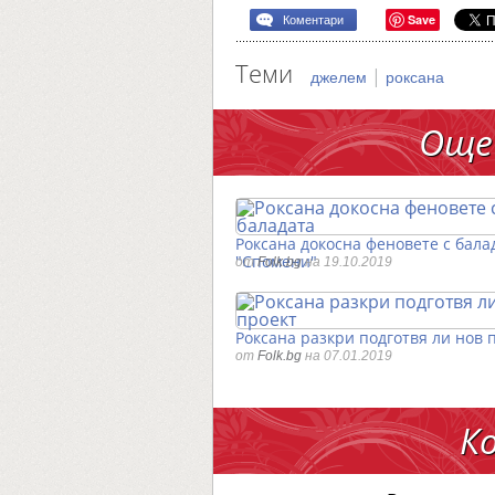
Save
Коментари
Теми
|
джелем
роксана
Още
Роксана докосна феновете с бала
"Спомени"
от
Folk.bg
на 19.10.2019
Роксана разкри подготвя ли нов 
от
Folk.bg
на 07.01.2019
К