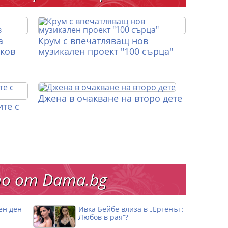
а
Крум с впечатляващ нов
иков
музикален проект "100 сърца"
Джена в очакване на второ дете
те с
о от Dama.bg
ен ден
Ивка Бейбе влиза в „Ергенът:
Любов в рая“?