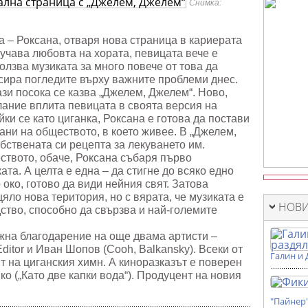
Снимка:
ца
м,
“
а – Роксана, отваря нова страница в кариерата
лучава любовта на хората, певицата вече е
ползва музиката за много повече от това да
сира погледите върху важните проблеми днес.
ази посока се казва „Джелем, Джелем“. Ново,
ание вплита певицата в своята версия на
ки се като циганка, Роксана е готова да постави
ани на обществото, в което живее. В „Джелем,
бствената си рецепта за лекуването им.
ството, обаче, Роксана събаря първо
ата. А целта е една – да стигне до всяко едно
 око, готово да види нейния свят. Затова
яло нова територия, но с вярата, че музиката е
НОВИ
тво, способно да свързва и най-големите
жна благодарение на още двама артисти –
ditor и Иван Шопов (Cooh, Balkansky). Всеки от
Галин и 
т на циганския химн. А киноразказът е поверен
о („Като две капки вода“). Продуцент на новия
"Пайнер