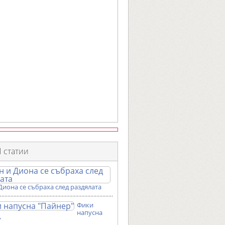
 статии
Диона се събраха след раздялата
Фики
напусна
"