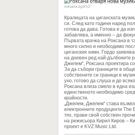
страни
с
roksana.bg/KVZ
„Джеле
Джелем
Кралицата на циганската музик
си. След като години наред по
готова да дава. Готова е да из
забавлява, а именно – да фоку
Първата крачка на Роксана в т
много силно и необходимо посл
циганския химн. Гордо заявявай
на дневен ред най-дълбоките р
Джелем“, Роксана проектира со
За да събори границите в обще
собствените си граници в музик
ухо, готово да слуша и до всяко
Роксана влиза смело в една изц
единственото необходимо средс
крайности.
„Джелем, Джелем“ става възмо
електронните продуценти The E
тях, прави свой собствен прочи
на режисьора Кирил Киров – Кик
проект е KVZ Music Ltd.