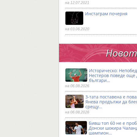
на 12.07.2021
Инстаграм почерня
на 03.06.2020
Новото
Историческо: Непобе
Нестеров поведе още
българи…
на 06.08.2026
3-тата поставена е пова
Янева продължи да бле
срещу…
на 06.08.2026
Бивш топ 60 не е проб
Донски шокира Чалан
шампион…