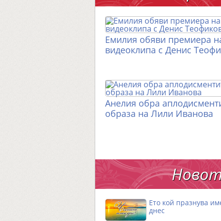
Емилия обяви премиера н
видеоклипа с Денис Теоф
Анелия обра аплодисменти
образа на Лили Иванова
Новот
Ето кой празнува им
днес