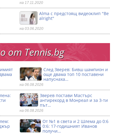
на 17.11.2020
Alma с предстоящ видеоклип "Be
alright"
на 03.06.2020
 от Тennis.bg
димият
След Зверев: Бивш шампион и
 двама
още двама топ 10 поставени
напуснаха…
на 06.08.2026
лена:
Зверев постави Мастърс
сти
антирекорд в Монреал и за 3-ти
път…
на 06.08.2026
лем:
От №1 в света и 2 Шлема до 0:6
джър
0:6: 17-годишният Иванов
получи…