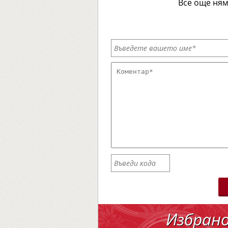
Все още ням
Избран