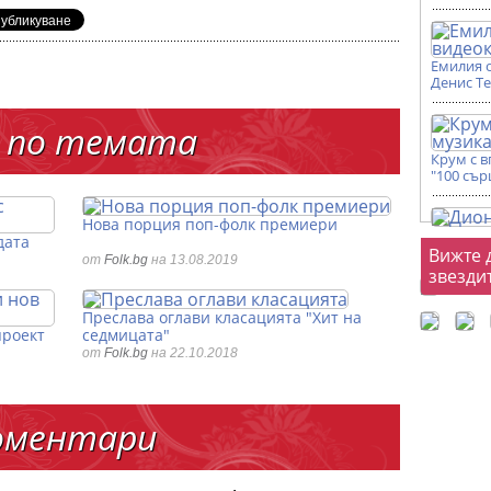
Емилия 
Денис Т
 по темата
Крум с 
"100 сър
Нова порция поп-фолк премиери
дата
Фот
Вижте 
от
Folk.bg
на 13.08.2019
звезди
Преслава оглави класацията "Хит на
проект
седмицата"
от
Folk.bg
на 22.10.2018
оментари