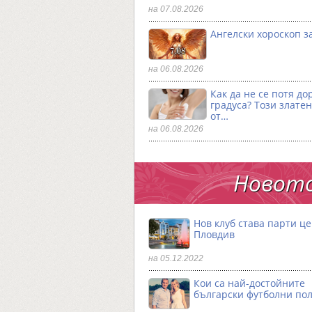
на 07.08.2026
Ангелски хороскоп за
на 06.08.2026
Как да не се потя до
градуса? Този златен
от…
на 06.08.2026
Новото
Нов клуб става парти ц
Пловдив
на 05.12.2022
Кои са най-достойните
български футболни по