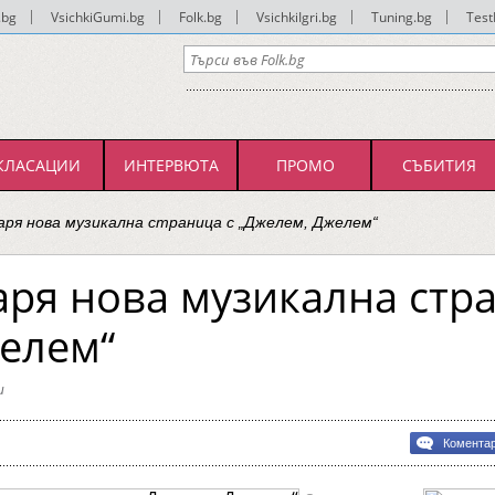
.bg
|
VsichkiGumi.bg
|
Folk.bg
|
VsichkiIgri.bg
|
Tuning.bg
|
Test
КЛАСАЦИИ
ИНТЕРВЮТА
ПРОМО
СЪБИТИЯ
аря нова музикална страница с „Джелем, Джелем“
аря нова музикална стр
елем“
и
а
Комента
лна