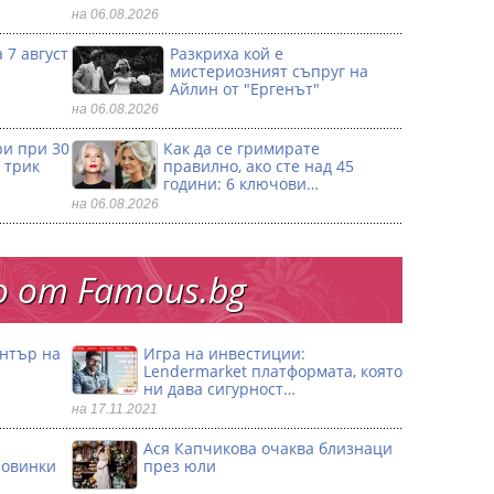
на 06.08.2026
 7 август
Разкриха кой е
мистериозният съпруг на
Айлин от "Ергенът"
на 06.08.2026
ри при 30
Как да се гримирате
 трик
правилно, ако сте над 45
години: 6 ключови…
на 06.08.2026
 от Famous.bg
ентър на
Игра на инвестиции:
Lendermarket платформата, която
ни дава сигурност…
на 17.11.2021
Ася Капчикова очаква близнаци
ловинки
през юли