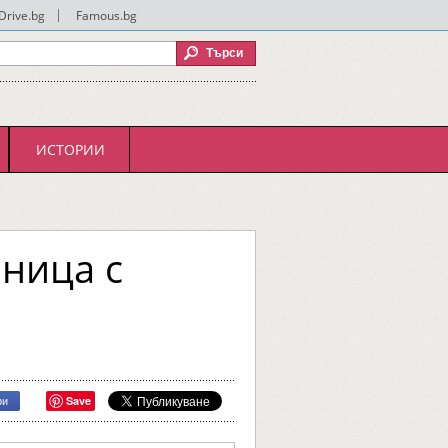
Drive.bg
|
Famous.bg
ИСТОРИИ
аница с
Save
ри