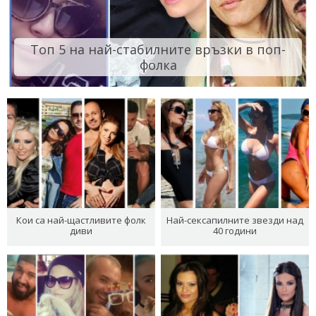
Топ 5 на най-стабилните връзки в поп-
фолка
Кои са най-щастливите фолк
Най-сексапилните звезди над
диви
40 години