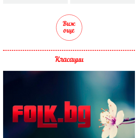
Виж
още
Класации