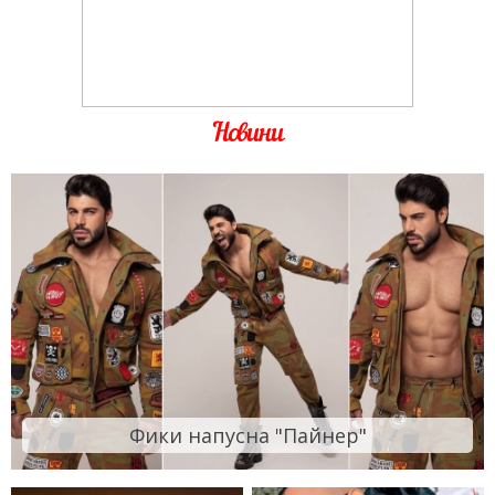
Новини
Фики напусна "Пайнер"