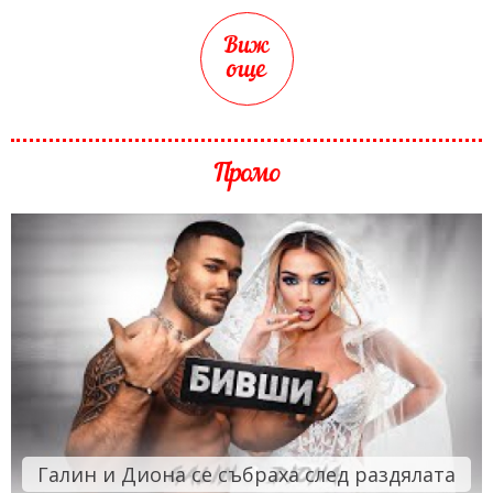
Виж
още
Промо
Галин и Диона се събраха след раздялата