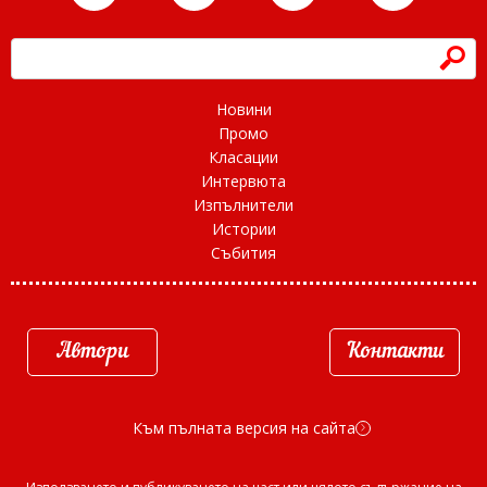
h
Новини
Промо
Класации
Интервюта
Изпълнители
Истории
Събития
Автори
Контакти
Към пълната версия на сайта
d