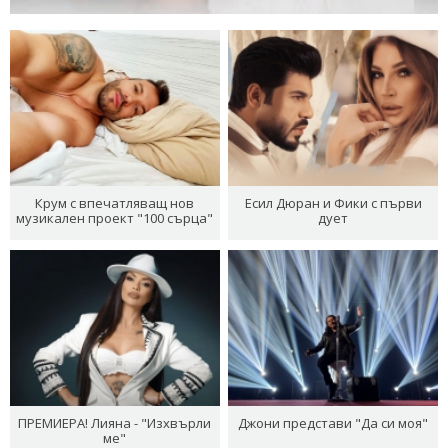
Крум с впечатляващ нов
Есил Дюран и Фики с първи
музикален проект "100 сърца"
дует
ПРЕМИЕРА! Лияна - "Изхвърли
Джони представи "Да си моя"
ме"