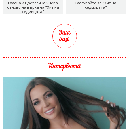
Галена и Цветелина Янева
Гласувайте за "Хит на
отново на върха на "Хит на
седмицата"
седмицата"
Виж
още
Интервюта