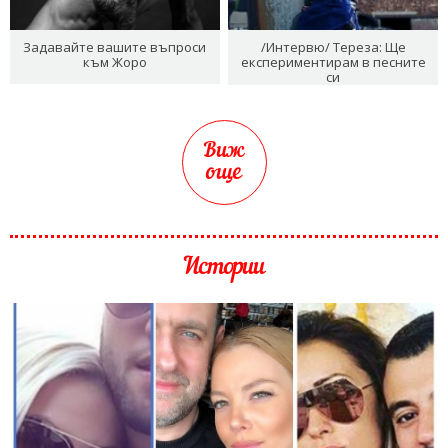
Задавайте вашите въпроси
/Интервю/ Тереза: Ще
към Жоро
експериментирам в песните
си
Виж
още
Истории