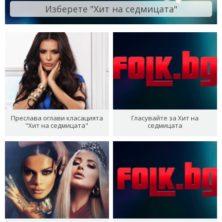
Изберете "Хит на седмицата"
Преслава оглави класацията
Гласувайте за Хит на
"Хит на седмицата"
седмицата