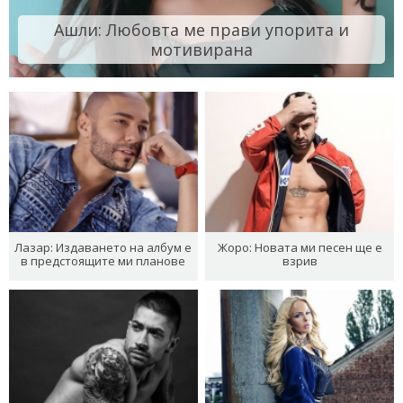
Ашли: Любовта ме прави упорита и
мотивирана
Лазар: Издаването на албум е
Жоро: Новата ми песен ще е
в предстоящите ми планове
взрив