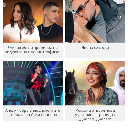
Емилия обяви премиера на
Диона се сгоди
видеоклипа с Денис Теофиков
Анелия обра аплодисментите
Роксана отваря нова
с образа на Лили Иванова
музикална страница с
„Джелем, Джелем“