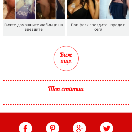
Вижте домашните любимци на
Поп-фолк звездите - преди и
звездите
сега
Виж
още
Топ статии