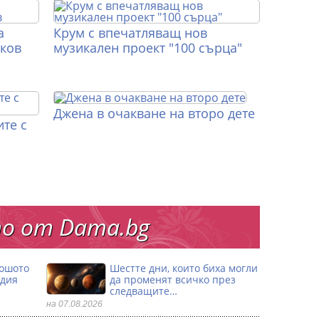
а
Крум с впечатляващ нов
иков
музикален проект "100 сърца"
Джена в очакване на второ дете
те с
о от Dama.bg
лошото
Шестте дни, които биха могли
одия
да променят всичко през
следващите…
на 07.08.2026