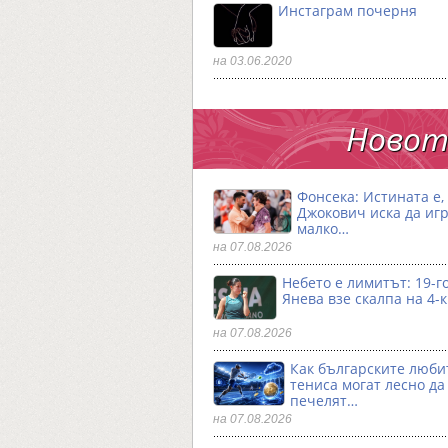
Инстаграм почерня
на 03.06.2020
Новото
Фонсека: Истината е,
Джокович иска да игр
малко…
на 07.08.2026
Небето е лимитът: 19-
Янева взe скалпа на 4-
на 07.08.2026
Как българските люби
тениса могат лесно да
печелят…
на 07.08.2026