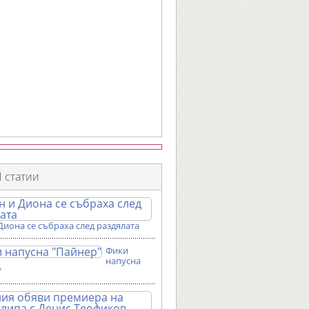
 статии
Диона се събраха след раздялата
Фики
напусна
"