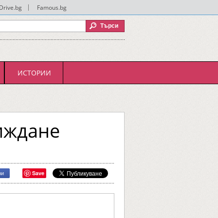
Drive.bg
|
Famous.bg
ИСТОРИИ
иждане
Save
ри