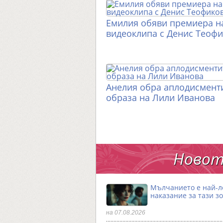
Емилия обяви премиера н
видеоклипа с Денис Теоф
Анелия обра аплодисменти
образа на Лили Иванова
Новот
Мълчанието е най-
наказание за тази з
на 07.08.2026