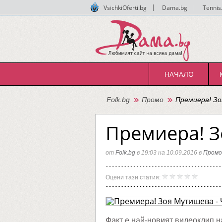
VsichkiOferti.bg
|
Dama.bg
|
Tennis
НАЧАЛО
Folk.bg
Промо
Премиера! Зо
Премиера! З
от
Folk.bg
в 19:03 на 10.09.2016 в
Промо
Премие
Folk.bg
Оцени тази статия:
Зоя
Мутише
-
Чао,
довижд
Факт е най-новият видеоклип н