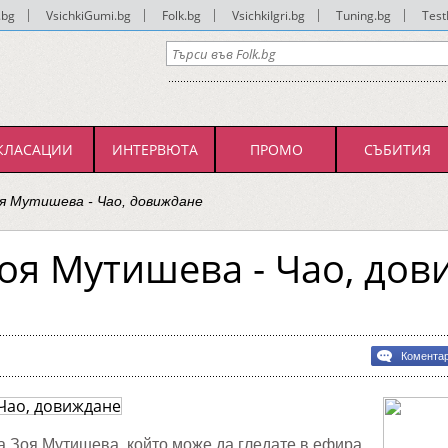
.bg
|
VsichkiGumi.bg
|
Folk.bg
|
VsichkiIgri.bg
|
Tuning.bg
|
Test
КЛАСАЦИИ
ИНТЕРВЮТА
ПРОМО
СЪБИТИЯ
я Мутишева - Чао, довиждане
оя Мутишева - Чао, дов
ра!
Комента
ва
ане
а Зоя Мутишева, който може да гледате в ефира