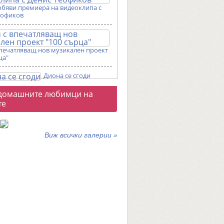
обяви премиера на видеоклипа с
еофиков
впечатляващ нов музикален проект
ца"
Диона се сгоди
о
домашните любимци на
галерии
те
Виж всички галерии »