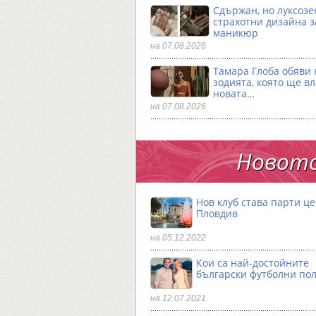
Сдържан, но луксозен
страхотни дизайна з
маникюр
на 07.08.2026
Тамара Глоба обяви 
зодията, която ще в
новата…
на 07.08.2026
Новото
Нов клуб става парти ц
Пловдив
на 05.12.2022
Кои са най-достойните
български футболни по
на 12.07.2021