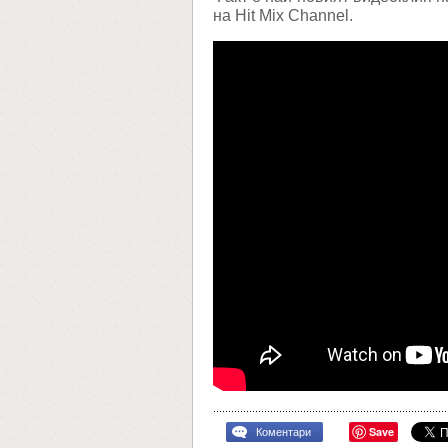
на Hit Mix Channel.
Save
Коментари