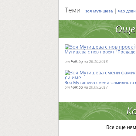
Теми
|
зоя мутишева
чао дов
Още
Мутишева с нов проект "Предаде
от
Folk.bg
на 29.10.2018
Зоя Мутишева смени фамилното 
от
Folk.bg
на 20.09.2017
К
Все още ням