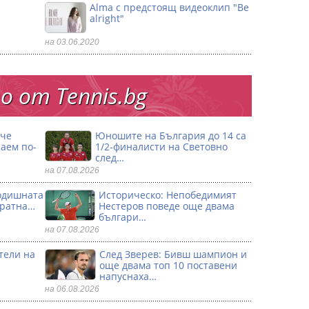
Alma с предстоящ видеоклип "Be
alright"
на 03.06.2020
 от Тennis.bg
 че
Юношите на България до 14 са
аем по-
1/2-финалисти на Световно
след…
на 07.08.2026
годишната
Историческо: Непобедимият
кратна…
Нестеров поведе още двама
българи…
на 07.08.2026
тели на
След Зверев: Бивш шампион и
още двама топ 10 поставени
напуснаха…
на 06.08.2026