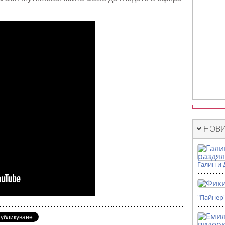
НОВИ
Галин и 
"Пайнер