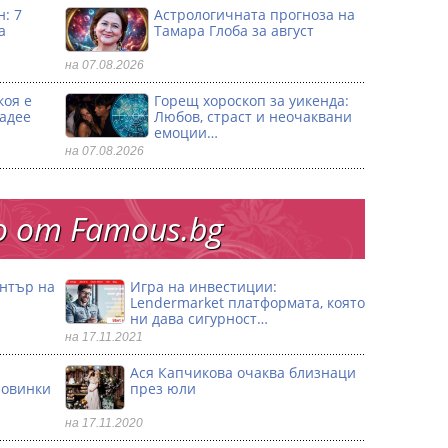
: 7
Астрологичната прогноза на
а
Тамара Глоба за август
на 07.08.2026
коя е
Горещ хороскоп за уикенда:
ладее
Любов, страст и неочаквани
емоции…
на 07.08.2026
 от Famous.bg
ентър на
Игра на инвестиции:
Lendermarket платформата, която
ни дава сигурност…
на 17.11.2021
Ася Капчикова очаква близнаци
ловинки
през юли
на 17.11.2020