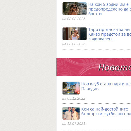
На кои 5 зодии им е
предопределено да 
богати
на 08.08.2026
Таро прогноза за авг
Какво предстои за в
зодиакален…
на 08.08.2026
Новото
Нов клуб става парти ц
Пловдив
на 05.12.2022
Кои са най-достойните
български футболни по
на 12.07.2021