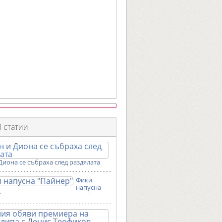
 статии
Диона се събраха след раздялата
Фики
напусна
"