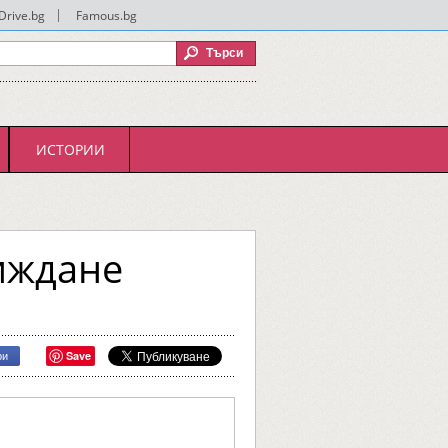
Drive.bg
|
Famous.bg
ИСТОРИИ
иждане
Save
ри