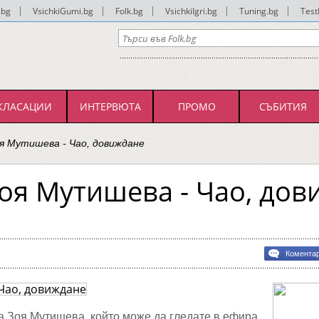
.bg
|
VsichkiGumi.bg
|
Folk.bg
|
VsichkiIgri.bg
|
Tuning.bg
|
Test
КЛАСАЦИИ
ИНТЕРВЮТА
ПРОМО
СЪБИТИЯ
я Мутишева - Чао, довиждане
оя Мутишева - Чао, дов
ра!
Комента
ва
ане
а Зоя Мутишева, който може да гледате в ефира