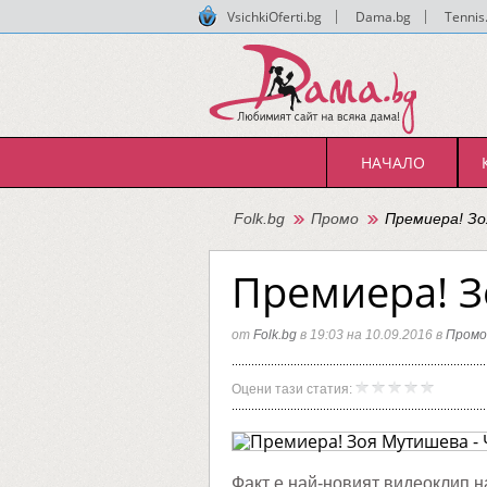
VsichkiOferti.bg
|
Dama.bg
|
Tennis
НАЧАЛО
Folk.bg
Промо
Премиера! Зо
Премиера! З
от
Folk.bg
в 19:03 на 10.09.2016 в
Промо
Премие
Folk.bg
Оцени тази статия:
Зоя
Мутише
-
Чао,
довижд
Факт е най-новият видеоклип н