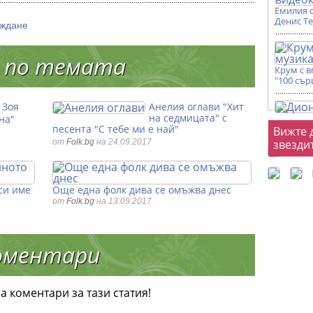
Емилия 
Денис Т
иждане
 по темата
Крум с 
"100 сър
Зоя
Анелия оглави "Хит
на седмицата" с
на"
Фот
песента "С тебе ми е най"
Вижте 
от
Folk.bg
на 24.09.2017
звезди
си име
Още една фолк дива се омъжва днес
от
Folk.bg
на 13.09.2017
оментари
а коментари за тази статия!