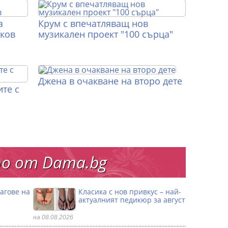
а
Крум с впечатляващ нов
иков
музикален проект "100 сърца"
Джена в очакване на второ дете
те с
о от Dama.bg
агове на
Класика с нов привкус – най-
актуалният педикюр за август
на 08.08.2026