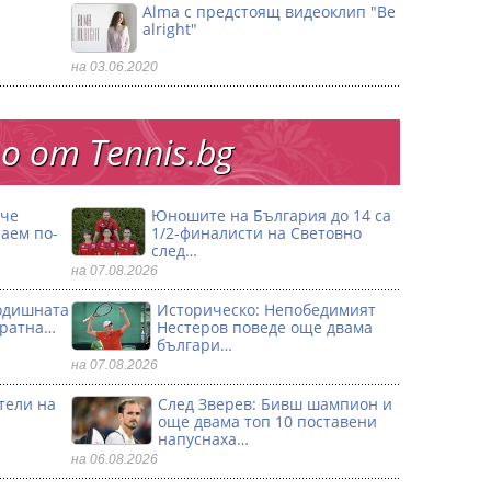
Alma с предстоящ видеоклип "Be
alright"
на 03.06.2020
 от Тennis.bg
 че
Юношите на България до 14 са
аем по-
1/2-финалисти на Световно
след…
на 07.08.2026
годишната
Историческо: Непобедимият
кратна…
Нестеров поведе още двама
българи…
на 07.08.2026
тели на
След Зверев: Бивш шампион и
още двама топ 10 поставени
напуснаха…
на 06.08.2026