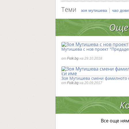
Теми
|
зоя мутишева
чао дов
Още
Мутишева с нов проект "Предаде
от
Folk.bg
на 29.10.2018
Зоя Мутишева смени фамилното 
от
Folk.bg
на 20.09.2017
К
Все още ням