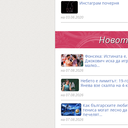
Инстаграм почерня
на 03.06.2020
Новото
Фонсека: Истината е,
Джокович иска да игр
малко…
на 07.08.2026
Небето е лимитът: 19-
Янева взe скалпа на 4-
на 07.08.2026
Как българските люби
тениса могат лесно да
печелят…
на 07.08.2026