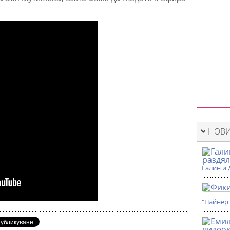
НОВИ
Галин и 
"Пайнер