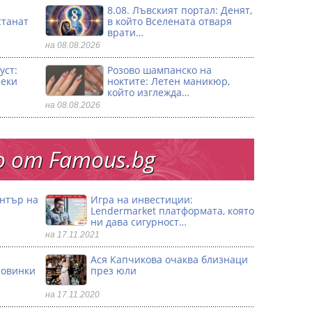
8.08. Лъвският портал: Денят,
станат
в който Вселената отваря
врати…
на 08.08.2026
уст:
Розово шампанско на
секи
ноктите: Летен маникюр,
който изглежда…
на 08.08.2026
 от Famous.bg
ентър на
Игра на инвестиции:
Lendermarket платформата, която
ни дава сигурност…
на 17.11.2021
Ася Капчикова очаква близнаци
ловинки
през юли
на 17.11.2020