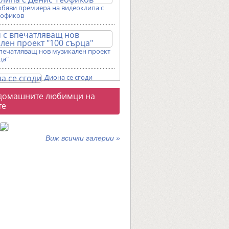
обяви премиера на видеоклипа с
еофиков
впечатляващ нов музикален проект
ца"
Диона се сгоди
о
домашните любимци на
галерии
те
Виж всички галерии »