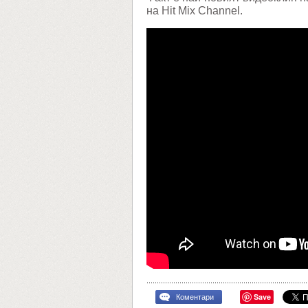
на Hit Mix Channel.
Save
Коментари