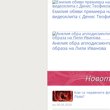
Емилия обяви премиера н
видеоклипа с Денис Теоф
Анелия обра аплодисменти
образа на Лили Иванова
Новот
Кои са червените фл
Лъва?
на 08.08.2026