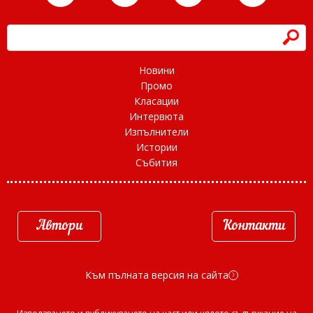
h
Новини
Промо
Класации
Интервюта
Изпълнители
Истории
Събития
Автори
Контакти
Към пълната версия на сайта
d