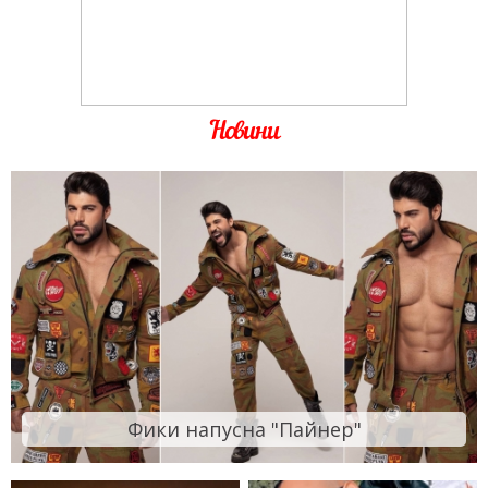
Новини
Фики напусна "Пайнер"