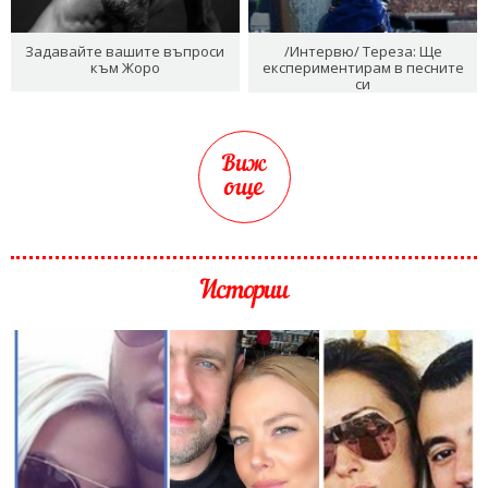
Задавайте вашите въпроси
/Интервю/ Тереза: Ще
към Жоро
експериментирам в песните
си
Виж
още
Истории