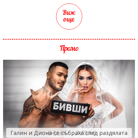
Виж
още
Промо
Галин и Диона се събраха след раздялата