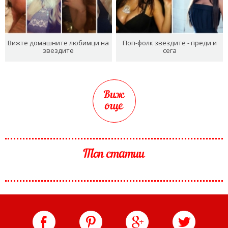
Вижте домашните любимци на
Поп-фолк звездите - преди и
звездите
сега
Виж
още
Топ статии