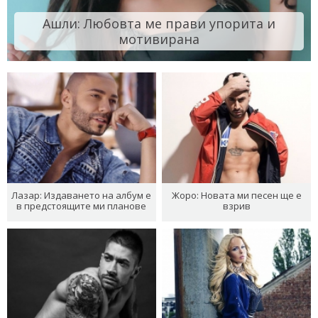
Ашли: Любовта ме прави упорита и
мотивирана
Лазар: Издаването на албум е
Жоро: Новата ми песен ще е
в предстоящите ми планове
взрив