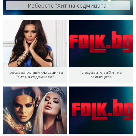
Изберете "Хит на седмицата"
Преслава оглави класацията
Гласувайте за Хит на
"Хит на седмицата"
седмицата