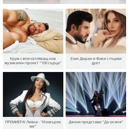
Крум с впечатляващ нов
Есил Дюран и Фики с първи
музикален проект "100 сърца"
дует
ПРЕМИЕРА! Лияна - "Изхвърли
Джони представи "Да си моя"
ме"