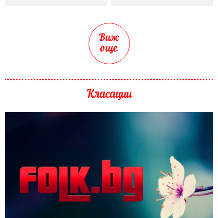
Виж
още
Класации