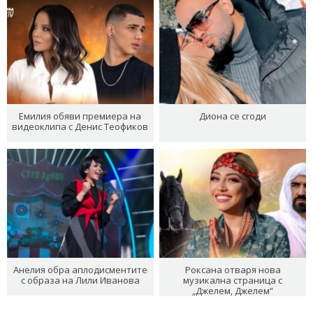
Емилия обяви премиера на
Диона се сгоди
видеоклипа с Денис Теофиков
Анелия обра аплодисментите
Роксана отваря нова
с образа на Лили Иванова
музикална страница с
„Джелем, Джелем“