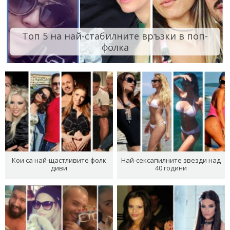
Топ 5 на най-стабилните връзки в поп-
фолка
Кои са най-щастливите фолк
Най-сексапилните звезди над
диви
40 години