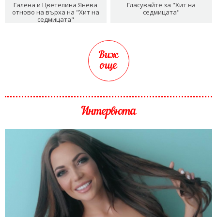
Галена и Цветелина Янева
Гласувайте за "Хит на
отново на върха на "Хит на
седмицата"
седмицата"
Виж
още
Интервюта