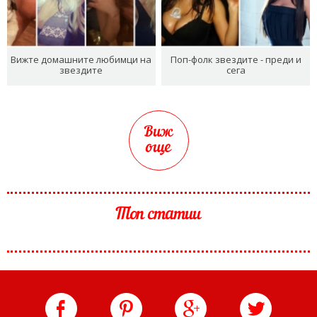
Вижте домашните любимци на
Поп-фолк звездите - преди и
звездите
сега
Виж
още
Топ статии