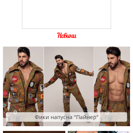
Новини
Фики напусна "Пайнер"