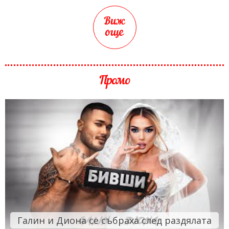
Виж
още
Промо
Галин и Диона се събраха след раздялата