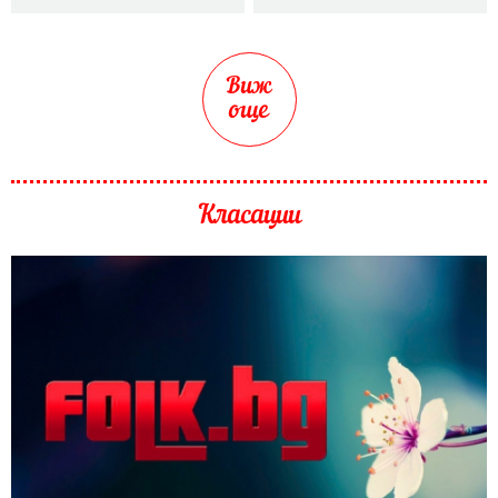
Виж
още
Класации