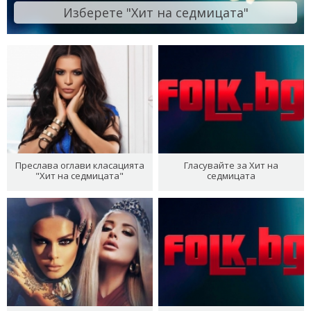
Изберете "Хит на седмицата"
Преслава оглави класацията
Гласувайте за Хит на
"Хит на седмицата"
седмицата