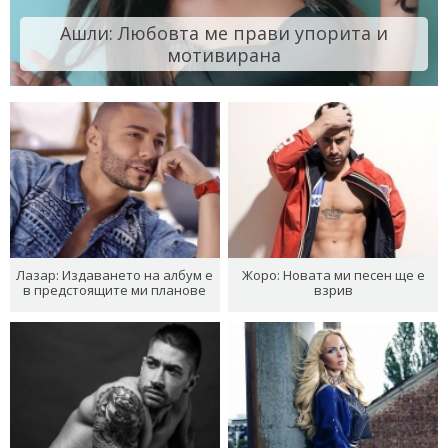
Ашли: Любовта ме прави упорита и
мотивирана
Лазар: Издаването на албум е
Жоро: Новата ми песен ще е
в предстоящите ми планове
взрив