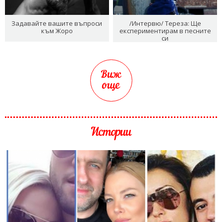
Задавайте вашите въпроси
/Интервю/ Тереза: Ще
към Жоро
експериментирам в песните
си
Виж
още
Истории