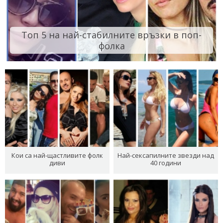
Топ 5 на най-стабилните връзки в поп-
фолка
Кои са най-щастливите фолк
Най-сексапилните звезди над
диви
40 години