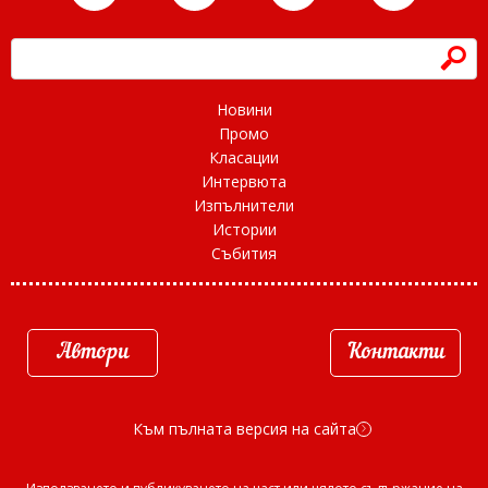
h
Новини
Промо
Класации
Интервюта
Изпълнители
Истории
Събития
Автори
Контакти
Към пълната версия на сайта
d