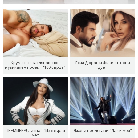
Крум с впечатляващ нов
Есил Дюран и Фики с първи
музикален проект "100 сърца"
дует
ПРЕМИЕРА! Лияна - "Изхвърли
Джони представи "Да си моя"
ме"