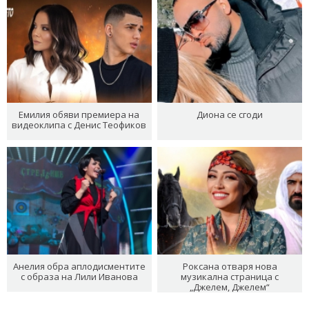
Емилия обяви премиера на
Диона се сгоди
видеоклипа с Денис Теофиков
Анелия обра аплодисментите
Роксана отваря нова
с образа на Лили Иванова
музикална страница с
„Джелем, Джелем“