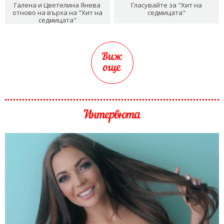
Галена и Цветелина Янева
Гласувайте за "Хит на
отново на върха на "Хит на
седмицата"
седмицата"
Виж
още
Интервюта