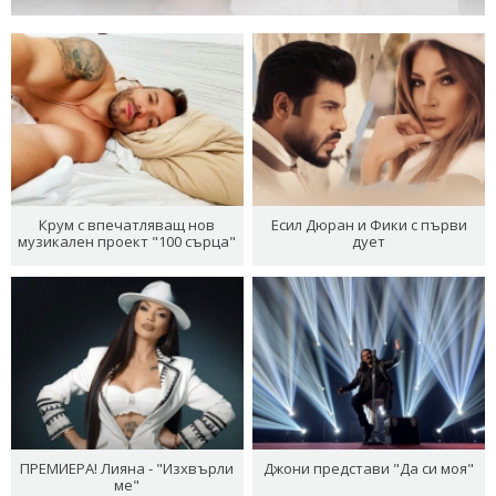
Крум с впечатляващ нов
Есил Дюран и Фики с първи
музикален проект "100 сърца"
дует
ПРЕМИЕРА! Лияна - "Изхвърли
Джони представи "Да си моя"
ме"