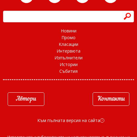
h
Новини
Промо
Класации
Интервюта
Изпълнители
Истории
Събития
Автори
Контакти
Към пълната версия на сайта
d