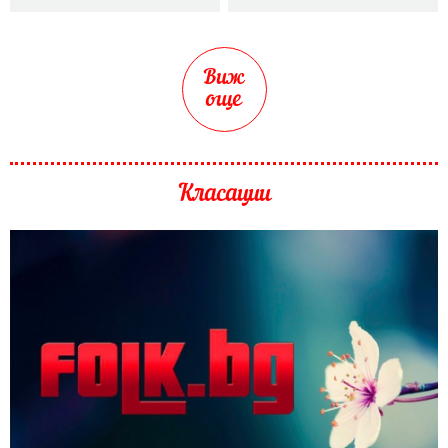
Виж
още
Класации