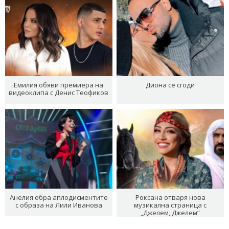
Емилия обяви премиера на
Диона се сгоди
видеоклипа с Денис Теофиков
Анелия обра аплодисментите
Роксана отваря нова
с образа на Лили Иванова
музикална страница с
„Джелем, Джелем“