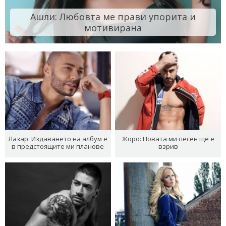
Ашли: Любовта ме прави упорита и
мотивирана
Лазар: Издаването на албум е
Жоро: Новата ми песен ще е
в предстоящите ми планове
взрив