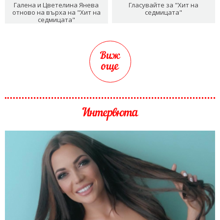
Галена и Цветелина Янева
Гласувайте за "Хит на
отново на върха на "Хит на
седмицата"
седмицата"
Виж
още
Интервюта