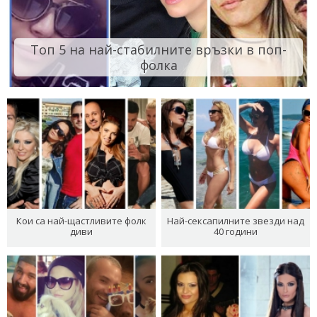
Топ 5 на най-стабилните връзки в поп-
фолка
Кои са най-щастливите фолк
Най-сексапилните звезди над
диви
40 години