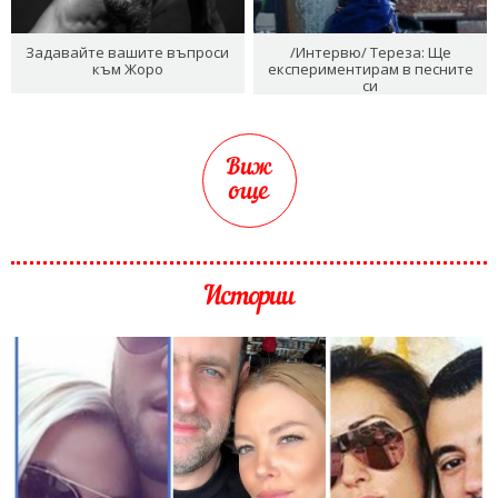
Задавайте вашите въпроси
/Интервю/ Тереза: Ще
към Жоро
експериментирам в песните
си
Виж
още
Истории