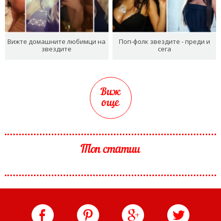
Вижте домашните любимци на
Поп-фолк звездите - преди и
звездите
сега
Виж
още
Топ статии