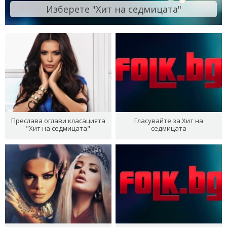
Изберете "Хит на седмицата"
Преслава оглави класацията
Гласувайте за Хит на
"Хит на седмицата"
седмицата