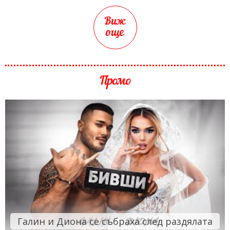
Виж
още
Промо
Галин и Диона се събраха след раздялата