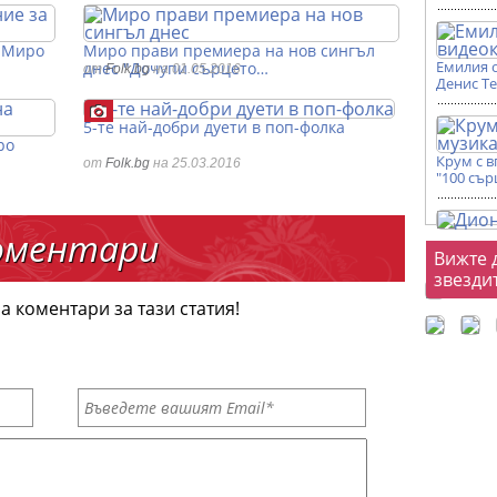
а Миро
Миро прави премиера на нов сингъл
Емилия 
днес "Дочупи сърцето…
от
Folk.bg
на 01.05.2016
Денис Т
5-те най-добри дуети в поп-фолка
ро
Крум с 
от
Folk.bg
на 25.03.2016
"100 сър
оментари
Фот
Вижте 
звезди
а коментари за тази статия!