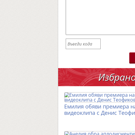
Избран
Емилия обяви премиера н
видеоклипа с Денис Теоф