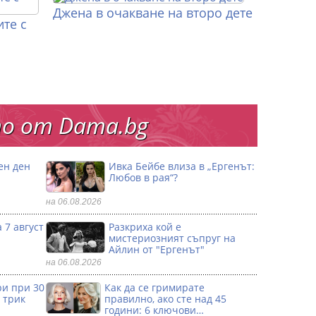
Джена в очакване на второ дете
те с
о от Dama.bg
ен ден
Ивка Бейбе влиза в „Ергенът:
Любов в рая“?
на 06.08.2026
 7 август
Разкриха кой е
мистериозният съпруг на
Айлин от "Ергенът"
на 06.08.2026
ри при 30
Как да се гримирате
 трик
правилно, ако сте над 45
години: 6 ключови…