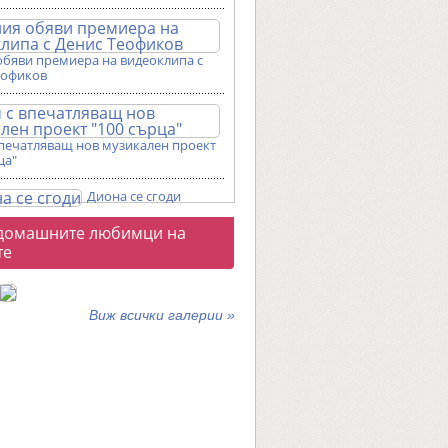
обяви премиера на видеоклипа с
еофиков
впечатляващ нов музикален проект
ца"
Диона се сгоди
о
домашните любимци на
галерии
те
Виж всички галерии »