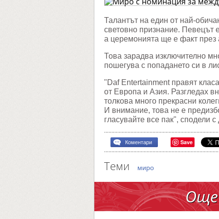
междун
музика
наград
Талантът на един от най-обича
световно признание. Певецът 
а церемонията ще е факт през 
Това зарадва изключително мно
пошегува с попадането си в ли
"Daf Entertainment правят кла
от Европа и Азия. Разгледах в
толкова много прекрасни колег
И внимание, това не е предизб
гласувайте все пак", сподели с
Save
Коментари
Теми
миро
Още