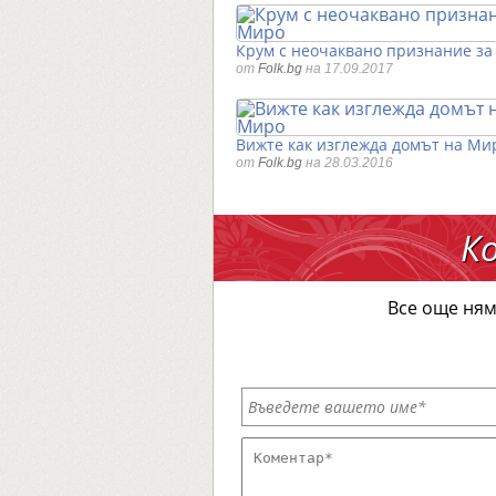
Крум с неочаквано признание з
от
Folk.bg
на 17.09.2017
Вижте как изглежда домът на Ми
от
Folk.bg
на 28.03.2016
К
Все още ням