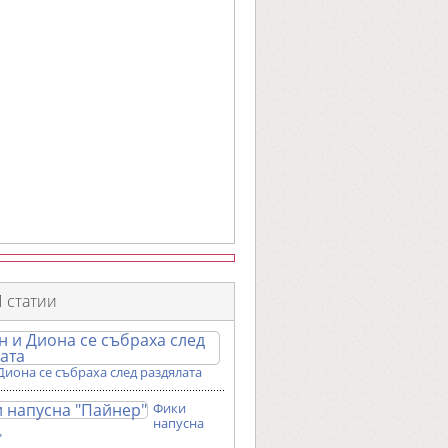
 статии
Диона се събраха след раздялата
Фики
напусна
"