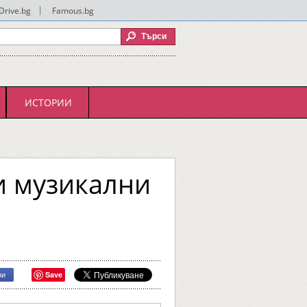
Drive.bg
|
Famous.bg
ИСТОРИИ
и музикални
Save
ри