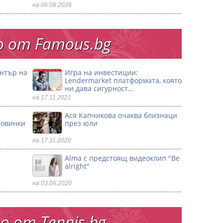
на 06.08.2026
 от Famous.bg
ентър на
Игра на инвестиции:
Lendermarket платформата, която
ни дава сигурност…
на 17.11.2021
Ася Капчикова очаква близнаци
ловинки
през юли
на 17.11.2020
Alma с предстоящ видеоклип "Be
alright"
на 03.06.2020
 от Тennis.bg