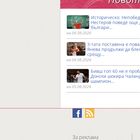
Историческо: Непобе
Нестеров поведе още
българи…
на 06.08.2026
3-тата поставена е пова
Янева продължи да бле
срещу…
на 06.08.2026
Бивш топ 60 не е проб
Донски шокира Чалан
шампион…
на 05.08.2026
За реклама