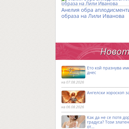
Анелия обра аплодисменти
образа на Лили Иванова
Новот
Ето кой празнува им
днес
на 07.08.2026
Ангелски хороскоп за
на 06.08.2026
Как да не се потя до
градуса? Този златен
от…