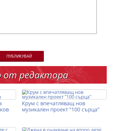
ПУБЛИКУВАЙ
о от редактора
а
Крум с впечатляващ нов
иков
музикален проект "100 сърца"