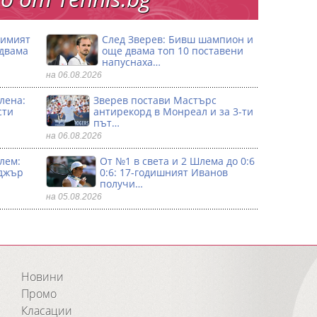
димият
След Зверев: Бивш шампион и
 двама
още двама топ 10 поставени
напуснаха…
на 06.08.2026
лена:
Зверев постави Мастърс
сти
антирекорд в Монреал и за 3-ти
път…
на 06.08.2026
лем:
От №1 в света и 2 Шлема до 0:6
джър
0:6: 17-годишният Иванов
получи…
на 05.08.2026
Новини
Промо
Класации