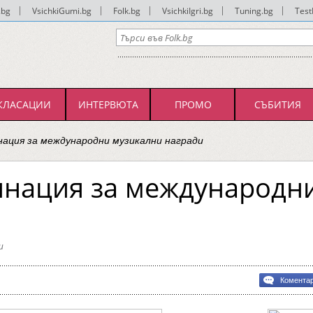
.bg
|
VsichkiGumi.bg
|
Folk.bg
|
VsichkiIgri.bg
|
Tuning.bg
|
Test
КЛАСАЦИИ
ИНТЕРВЮТА
ПРОМО
СЪБИТИЯ
нация за международни музикални награди
инация за международн
и
Комента
ция