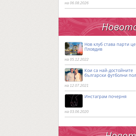
на 06.08.2026
Новото
Нов клуб става парти ц
Пловдив
на 05.12.2022
Кои са най-достойните
български футболни по
на 12.07.2021
Инстаграм почерня
на 03.06.2020
Новото