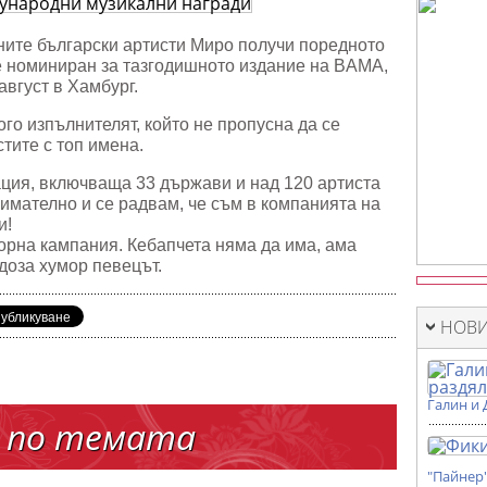
ародни
лни
и
ните български артисти Миро получи поредното
е номиниран за тазгодишното издание на BAMA,
август в Хамбург.
го изпълнителят, който не пропусна да се
стите с топ имена.
сация, включваща 33 държави и над 120 артиста
нимателно и се радвам, че съм в компанията на
и!
орна кампания. Кебапчета няма да има, ама
 доза хумор певецът.
НОВИ
Галин и 
 по темата
"Пайнер