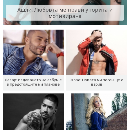
Ашли: Любовта ме прави упорита и
мотивирана
Лазар: Издаването на албум е
Жоро: Новата ми песен ще е
в предстоящите ми планове
взрив