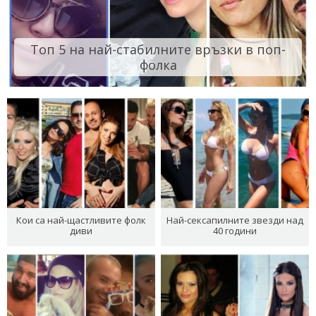
Топ 5 на най-стабилните връзки в поп-
фолка
Кои са най-щастливите фолк
Най-сексапилните звезди над
диви
40 години