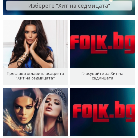
Изберете "Хит на седмицата"
Преслава оглави класацията
Гласувайте за Хит на
"Хит на седмицата"
седмицата