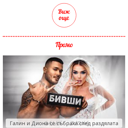
Виж
още
Промо
Галин и Диона се събраха след раздялата