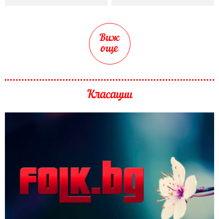
Виж
още
Класации