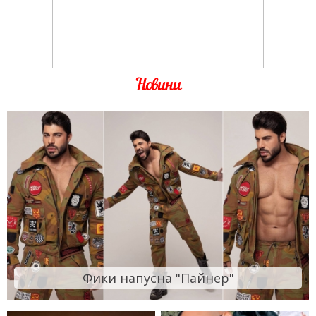
Новини
Фики напусна "Пайнер"