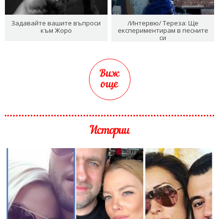
Задавайте вашите въпроси
/Интервю/ Тереза: Ще
към Жоро
експериментирам в песните
си
Виж
още
Истории