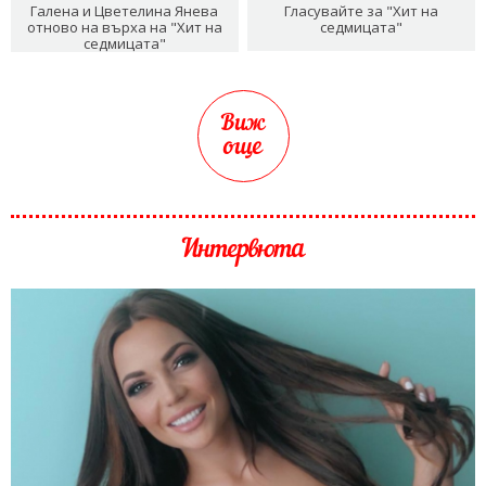
Галена и Цветелина Янева
Гласувайте за "Хит на
отново на върха на "Хит на
седмицата"
седмицата"
Виж
още
Интервюта