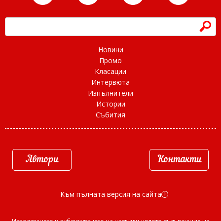
h
Новини
Промо
Класации
Интервюта
Изпълнители
Истории
Събития
Автори
Контакти
Към пълната версия на сайта
d