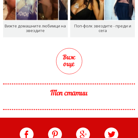
Вижте домашните любимци на
Поп-фолк звездите - преди и
звездите
сега
Виж
още
Топ статии