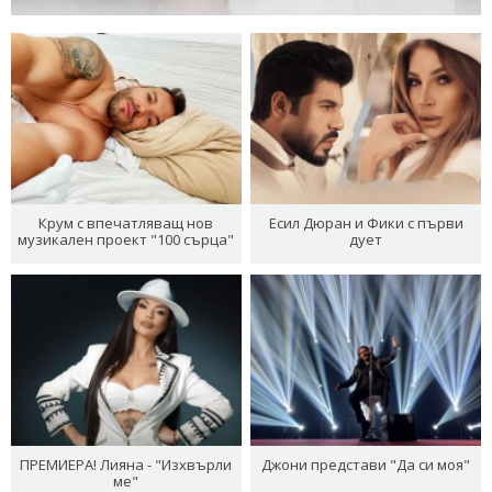
Крум с впечатляващ нов
Есил Дюран и Фики с първи
музикален проект "100 сърца"
дует
ПРЕМИЕРА! Лияна - "Изхвърли
Джони представи "Да си моя"
ме"