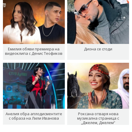
Емилия обяви премиера на
Диона се сгоди
видеоклипа с Денис Теофиков
Анелия обра аплодисментите
Роксана отваря нова
с образа на Лили Иванова
музикална страница с
„Джелем, Джелем“