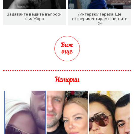
Задавайте вашите въпроси
/Интервю/ Тереза: Ще
към Жоро
експериментирам в песните
си
Виж
още
Истории