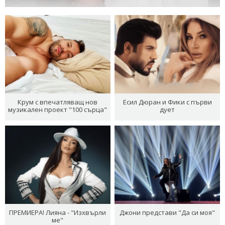
Крум с впечатляващ нов
Есил Дюран и Фики с първи
музикален проект "100 сърца"
дует
ПРЕМИЕРА! Лияна - "Изхвърли
Джони представи "Да си моя"
ме"