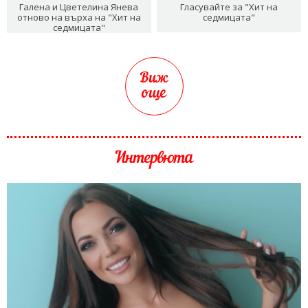
Галена и Цветелина Янева
Гласувайте за "Хит на
отново на върха на "Хит на
седмицата"
седмицата"
Виж
още
Интервюта