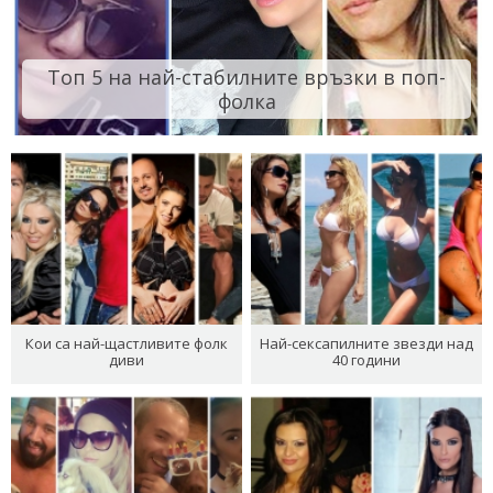
Топ 5 на най-стабилните връзки в поп-
фолка
Кои са най-щастливите фолк
Най-сексапилните звезди над
диви
40 години