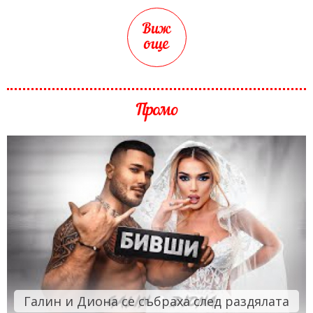
Виж
още
Промо
Галин и Диона се събраха след раздялата