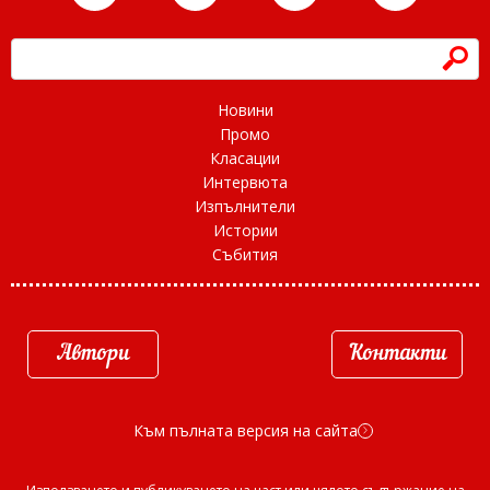
h
Новини
Промо
Класации
Интервюта
Изпълнители
Истории
Събития
Автори
Контакти
Към пълната версия на сайта
d