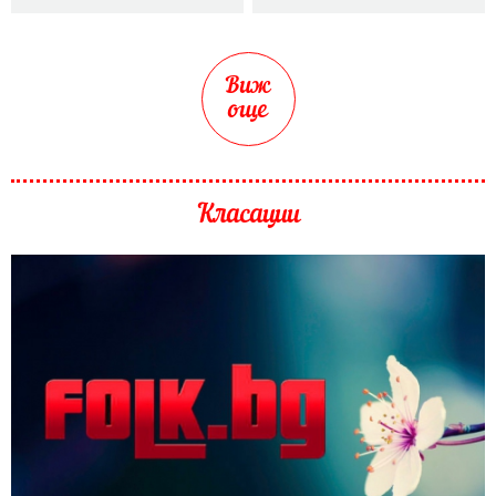
Виж
още
Класации