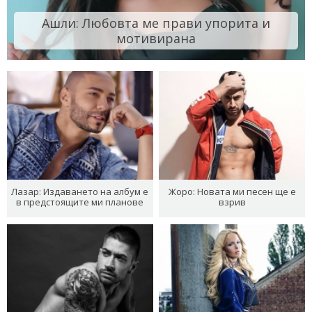
Ашли: Любовта ме прави упорита и
мотивирана
Лазар: Издаването на албум е
Жоро: Новата ми песен ще е
в предстоящите ми планове
взрив