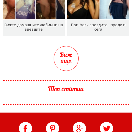
Вижте домашните любимци на
Поп-фолк звездите - преди и
звездите
сега
Виж
още
Топ статии