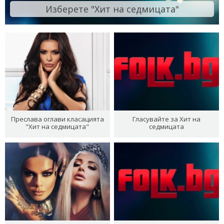
Изберете "Хит на седмицата"
Преслава оглави класацията
Гласувайте за Хит на
"Хит на седмицата"
седмицата