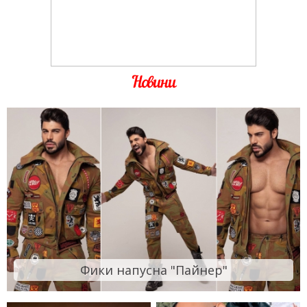
Новини
Фики напусна "Пайнер"