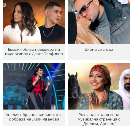
Емилия обяви премиера на
Диона се сгоди
видеоклипа с Денис Теофиков
Анелия обра аплодисментите
Роксана отваря нова
с образа на Лили Иванова
музикална страница с
„Джелем, Джелем“