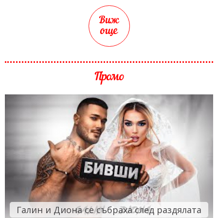
Виж
още
Промо
Галин и Диона се събраха след раздялата