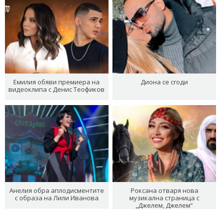
Емилия обяви премиера на
Диона се сгоди
видеоклипа с Денис Теофиков
Анелия обра аплодисментите
Роксана отваря нова
с образа на Лили Иванова
музикална страница с
„Джелем, Джелем“