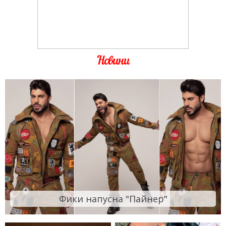
Новини
Фики напусна "Пайнер"