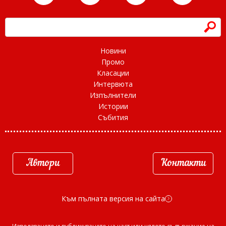
h
Новини
Промо
Класации
Интервюта
Изпълнители
Истории
Събития
Автори
Контакти
Към пълната версия на сайта
d