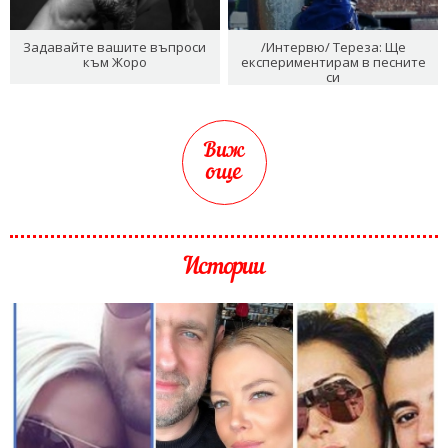
Задавайте вашите въпроси
/Интервю/ Тереза: Ще
към Жоро
експериментирам в песните
си
Виж
още
Истории