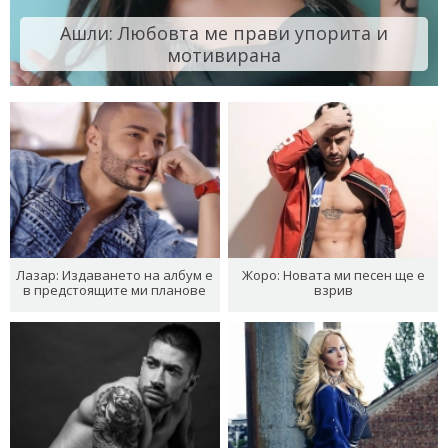
Ашли: Любовта ме прави упорита и
мотивирана
Лазар: Издаването на албум е
Жоро: Новата ми песен ще е
в предстоящите ми планове
взрив