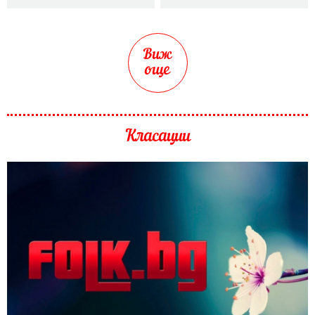
Виж
още
Класации