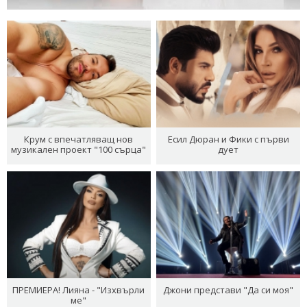
Крум с впечатляващ нов
Есил Дюран и Фики с първи
музикален проект "100 сърца"
дует
ПРЕМИЕРА! Лияна - "Изхвърли
Джони представи "Да си моя"
ме"