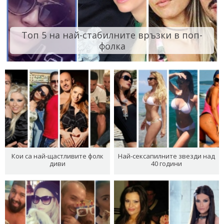
Топ 5 на най-стабилните връзки в поп-
фолка
Кои са най-щастливите фолк
Най-сексапилните звезди над
диви
40 години