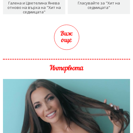
Галена и Цветелина Янева
Гласувайте за "Хит на
отново на върха на "Хит на
седмицата"
седмицата"
Виж
още
Интервюта