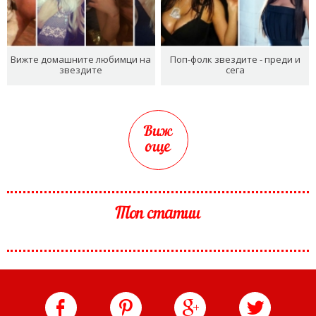
Вижте домашните любимци на
Поп-фолк звездите - преди и
звездите
сега
Виж
още
Топ статии