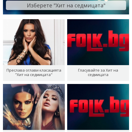
Изберете "Хит на седмицата"
Преслава оглави класацията
Гласувайте за Хит на
"Хит на седмицата"
седмицата