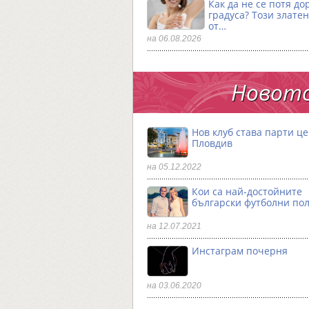
Как да не се потя до
градуса? Този златен
от…
на 06.08.2026
Новото
Нов клуб става парти ц
Пловдив
на 05.12.2022
Кои са най-достойните
български футболни по
на 12.07.2021
Инстаграм почерня
на 03.06.2020