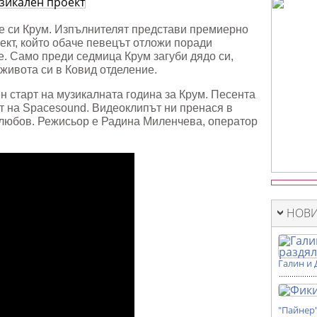
лен
е си Крум. Изпълнителят представи премиерно
оект, който обаче певецът отложи поради
. Само преди седмица Крум загуби дядо си,
 живота си в Ковид отделение.
н старт на музикалната година за Крум. Песента
ст на Spacesound. Видеоклипът ни пренася в
 любов. Режисьор е Радина Миленчева, оператор
НОВИ
Галин и 
"Пайнер