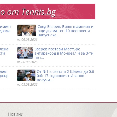
 от Тennis.bg
димият
След Зверев: Бивш шампион и
 двама
още двама топ 10 поставени
напуснаха…
на 06.08.2026
лена:
Зверев постави Мастърс
сти
антирекорд в Монреал и за 3-ти
път…
на 06.08.2026
лем:
От №1 в света и 2 Шлема до 0:6
джър
0:6: 17-годишният Иванов
получи…
на 05.08.2026
Новини