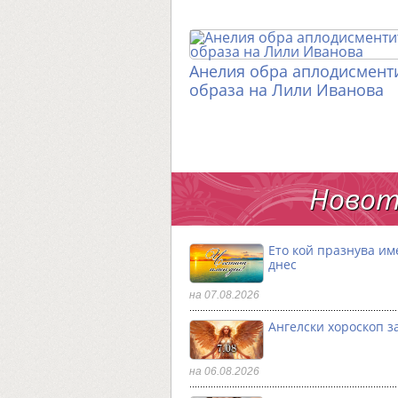
Анелия обра аплодисменти
образа на Лили Иванова
Новот
Ето кой празнува им
днес
на 07.08.2026
Ангелски хороскоп за
на 06.08.2026