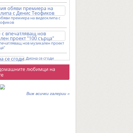
обяви премиера на видеоклипа с
еофиков
впечатляващ нов музикален проект
ца"
Диона се сгоди
о
домашните любимци на
галерии
те
Виж всички галерии »