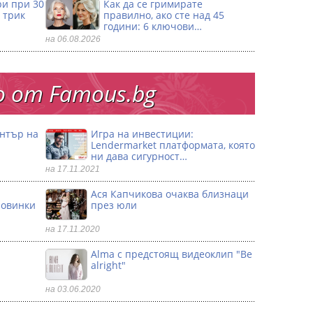
ри при 30
Как да се гримирате
 трик
правилно, ако сте над 45
години: 6 ключови…
на 06.08.2026
 от Famous.bg
ентър на
Игра на инвестиции:
Lendermarket платформата, която
ни дава сигурност…
на 17.11.2021
Ася Капчикова очаква близнаци
ловинки
през юли
на 17.11.2020
Alma с предстоящ видеоклип "Be
alright"
на 03.06.2020