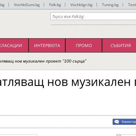
.bg
|
VsichkiGumi.bg
|
Folk.bg
|
VsichkiIgri.bg
|
Tuning.bg
|
Test
КЛАСАЦИИ
ИНТЕРВЮТА
ПРОМО
СЪБИТИЯ
тляващ нов музикален проект "100 сърца"
атляващ нов музикален 
Комента
ляващ