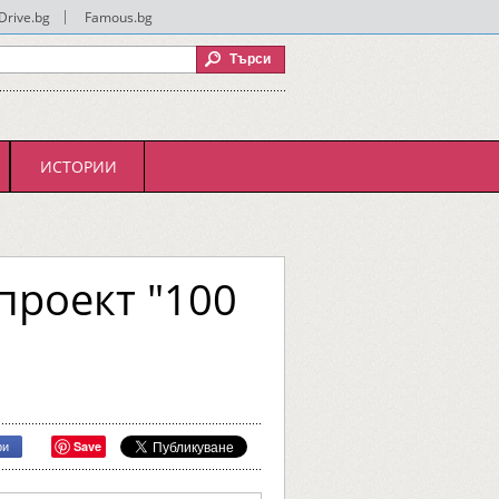
Drive.bg
|
Famous.bg
ИСТОРИИ
проект "100
Save
ри