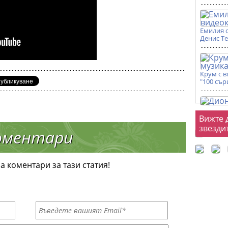
Емилия 
Денис Т
Крум с 
"100 сър
Фот
Вижте 
звезди
оментари
а коментари за тази статия!