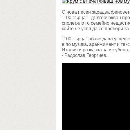
музика
проект
"100
С нова песен зарадва феновет
сърца"
"100 сърца" - дългоочакван пр
сполетяло го семейно нещастие
който не успя да се пребори за
"100 сърца" обаче дава успеше
е по музика, аранжимент и тек
Италия и разказва за изгубена
- Радослав Георгиев.