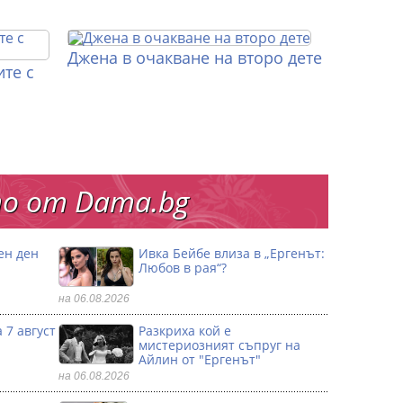
Джена в очакване на второ дете
те с
о от Dama.bg
ен ден
Ивка Бейбе влиза в „Ергенът:
Любов в рая“?
на 06.08.2026
 7 август
Разкриха кой е
мистериозният съпруг на
Айлин от "Ергенът"
на 06.08.2026