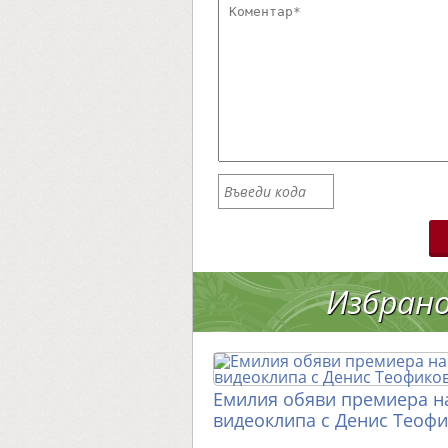
Избран
Емилия обяви премиера н
видеоклипа с Денис Теоф