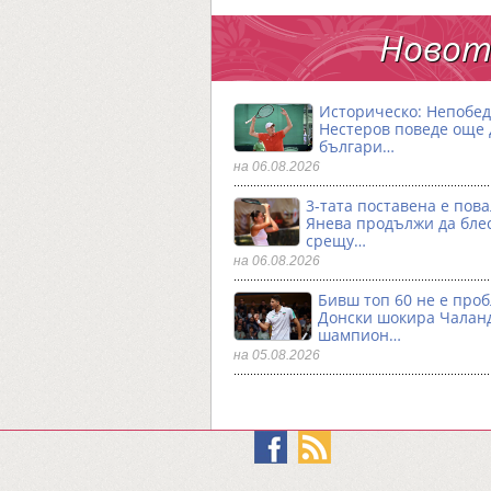
Новото
Историческо: Непобе
Нестеров поведе още
българи…
на 06.08.2026
3-тата поставена е пова
Янева продължи да бле
срещу…
на 06.08.2026
Бивш топ 60 не е проб
Донски шокира Чалан
шампион…
на 05.08.2026