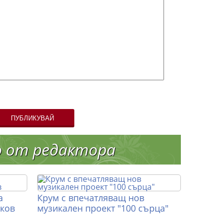
ПУБЛИКУВАЙ
о от редактора
а
Крум с впечатляващ нов
иков
музикален проект "100 сърца"