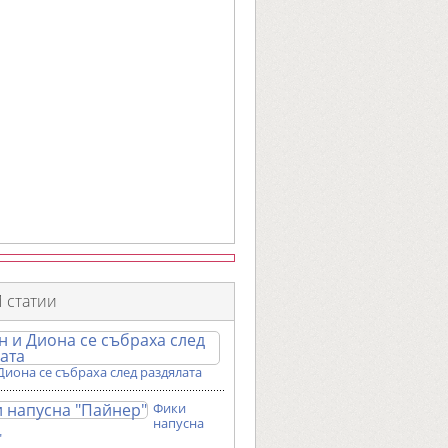
 статии
Диона се събраха след раздялата
Фики
напусна
"