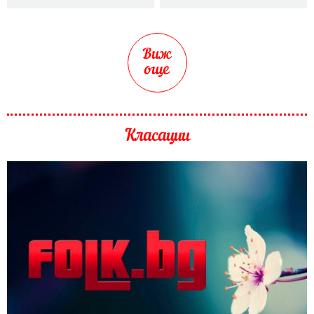
Виж
още
Класации