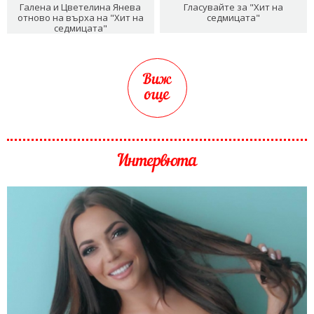
Галена и Цветелина Янева
Гласувайте за "Хит на
отново на върха на "Хит на
седмицата"
седмицата"
Виж
още
Интервюта