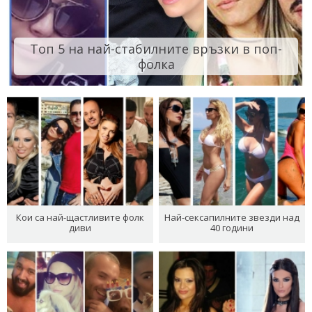
Топ 5 на най-стабилните връзки в поп-
фолка
Кои са най-щастливите фолк
Най-сексапилните звезди над
диви
40 години