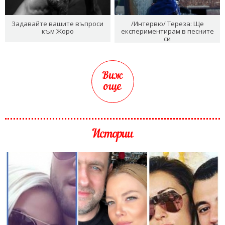
Задавайте вашите въпроси
/Интервю/ Тереза: Ще
към Жоро
експериментирам в песните
си
Виж
още
Истории