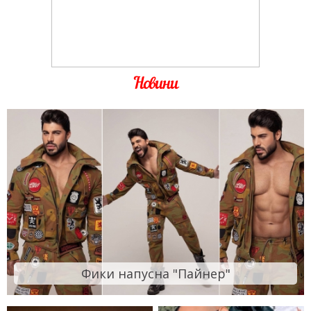
Новини
Фики напусна "Пайнер"