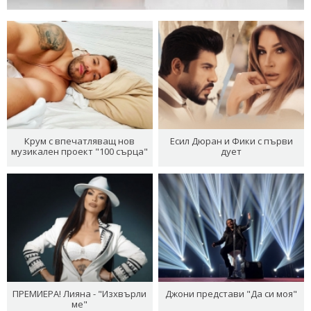
Крум с впечатляващ нов
Есил Дюран и Фики с първи
музикален проект "100 сърца"
дует
ПРЕМИЕРА! Лияна - "Изхвърли
Джони представи "Да си моя"
ме"