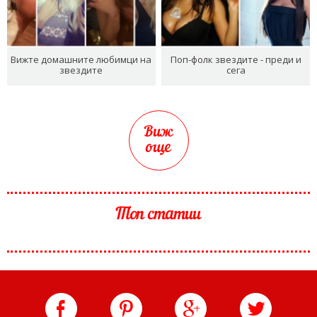
Вижте домашните любимци на
Поп-фолк звездите - преди и
звездите
сега
Виж
още
Топ статии