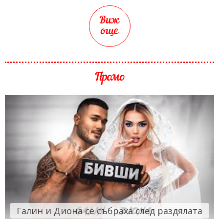
Виж
още
Промо
Галин и Диона се събраха след раздялата