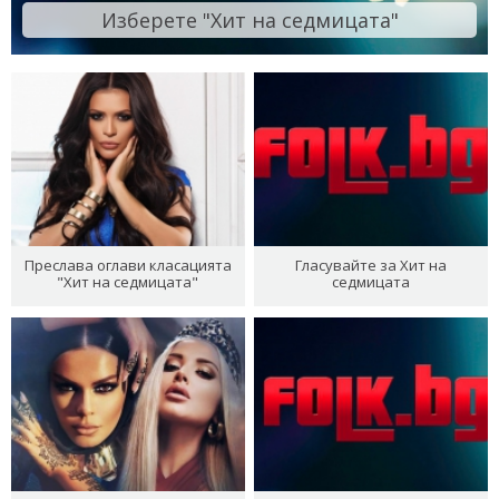
Изберете "Хит на седмицата"
Преслава оглави класацията
Гласувайте за Хит на
"Хит на седмицата"
седмицата