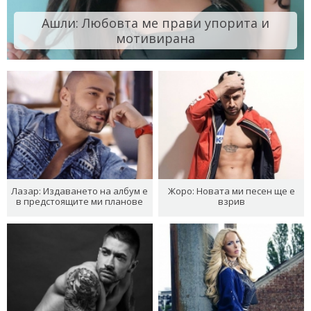
Ашли: Любовта ме прави упорита и
мотивирана
Лазар: Издаването на албум е
Жоро: Новата ми песен ще е
в предстоящите ми планове
взрив