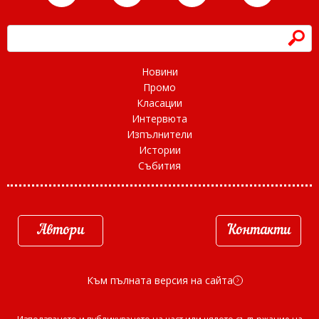
h
Новини
Промо
Класации
Интервюта
Изпълнители
Истории
Събития
Автори
Контакти
Към пълната версия на сайта
d