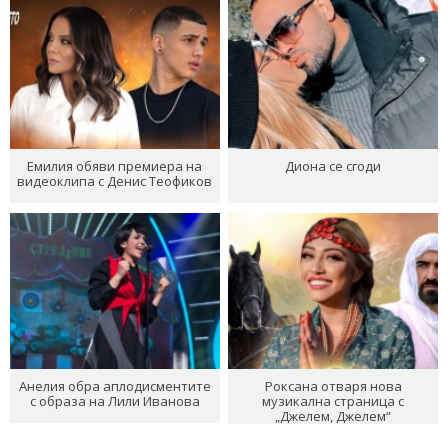
Емилия обяви премиера на
Диона се сгоди
видеоклипа с Денис Теофиков
Анелия обра аплодисментите
Роксана отваря нова
с образа на Лили Иванова
музикална страница с
„Джелем, Джелем“