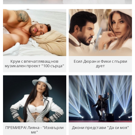
Крум с впечатляващ нов
Есил Дюран и Фики с първи
музикален проект "100 сърца"
дует
ПРЕМИЕРА! Лияна - "Изхвърли
Джони представи "Да си моя"
ме"