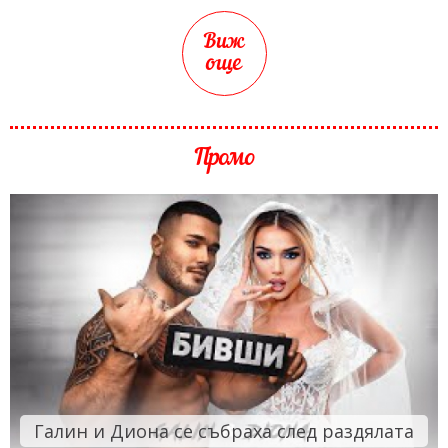
Виж
още
Промо
Галин и Диона се събраха след раздялата