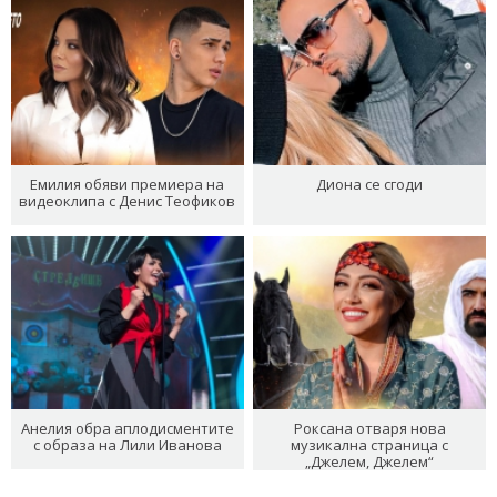
Емилия обяви премиера на
Диона се сгоди
видеоклипа с Денис Теофиков
Анелия обра аплодисментите
Роксана отваря нова
с образа на Лили Иванова
музикална страница с
„Джелем, Джелем“