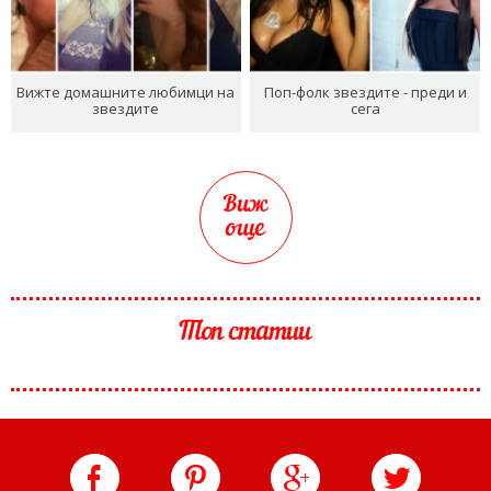
Вижте домашните любимци на
Поп-фолк звездите - преди и
звездите
сега
Виж
още
Топ статии