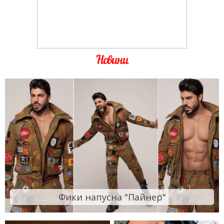
Новини
Фики напусна "Пайнер"