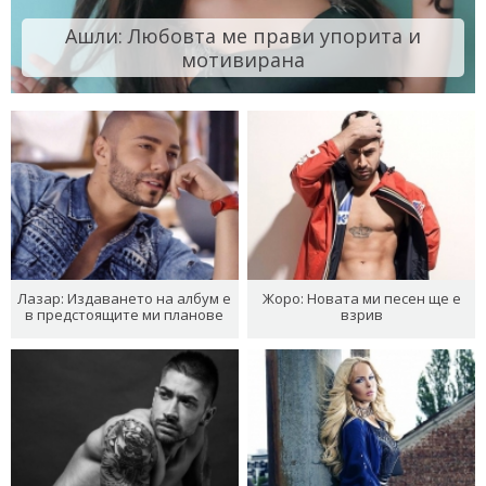
Ашли: Любовта ме прави упорита и
мотивирана
Лазар: Издаването на албум е
Жоро: Новата ми песен ще е
в предстоящите ми планове
взрив