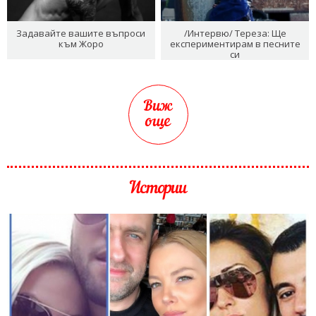
Задавайте вашите въпроси
/Интервю/ Тереза: Ще
към Жоро
експериментирам в песните
си
Виж
още
Истории