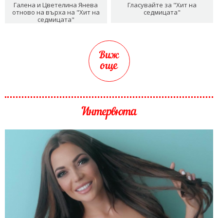
Галена и Цветелина Янева
Гласувайте за "Хит на
отново на върха на "Хит на
седмицата"
седмицата"
Виж
още
Интервюта