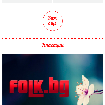
Виж
още
Класации