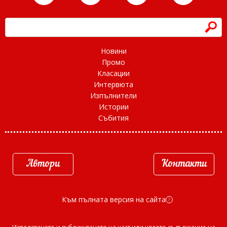
h
Новини
Промо
Класации
Интервюта
Изпълнители
Истории
Събития
Автори
Контакти
Към пълната версия на сайта
d