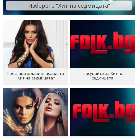
Изберете "Хит на седмицата"
Преслава оглави класацията
Гласувайте за Хит на
"Хит на седмицата"
седмицата