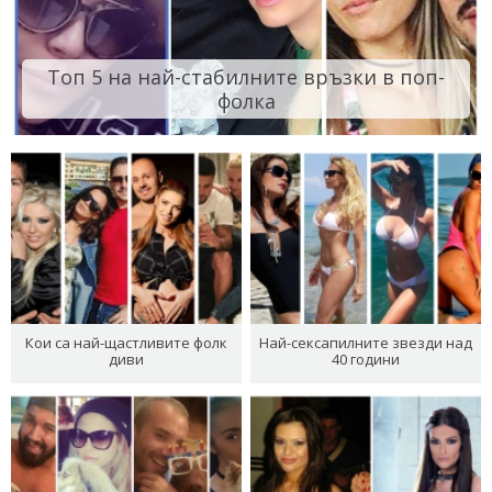
Топ 5 на най-стабилните връзки в поп-
фолка
Кои са най-щастливите фолк
Най-сексапилните звезди над
диви
40 години