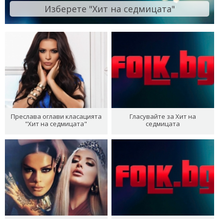
Изберете "Хит на седмицата"
Преслава оглави класацията
Гласувайте за Хит на
"Хит на седмицата"
седмицата