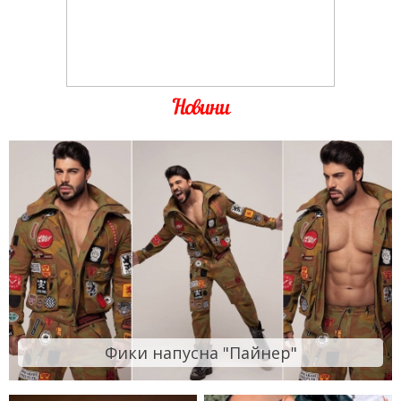
Новини
Фики напусна "Пайнер"