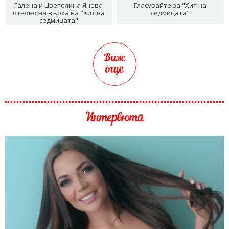
Галена и Цветелина Янева
Гласувайте за "Хит на
отново на върха на "Хит на
седмицата"
седмицата"
Виж
още
Интервюта