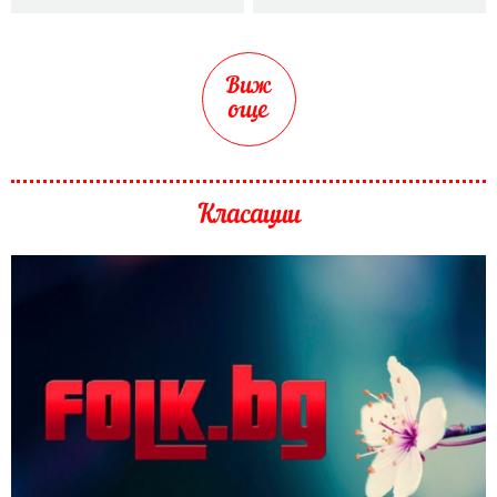
Виж
още
Класации