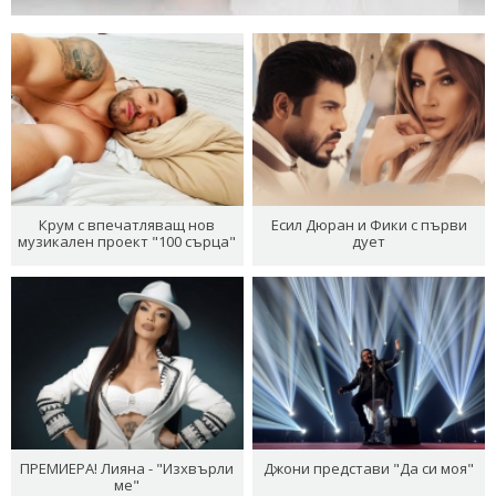
Крум с впечатляващ нов
Есил Дюран и Фики с първи
музикален проект "100 сърца"
дует
ПРЕМИЕРА! Лияна - "Изхвърли
Джони представи "Да си моя"
ме"