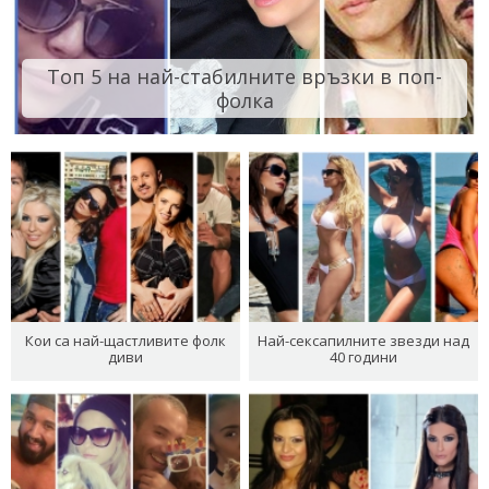
Топ 5 на най-стабилните връзки в поп-
фолка
Кои са най-щастливите фолк
Най-сексапилните звезди над
диви
40 години