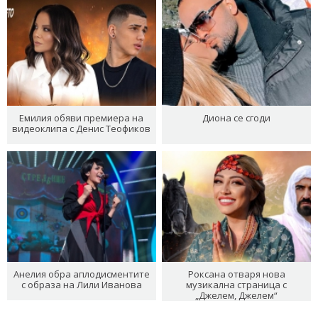
Емилия обяви премиера на
Диона се сгоди
видеоклипа с Денис Теофиков
Анелия обра аплодисментите
Роксана отваря нова
с образа на Лили Иванова
музикална страница с
„Джелем, Джелем“