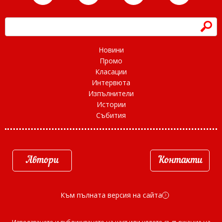
h
Новини
Промо
Класации
Интервюта
Изпълнители
Истории
Събития
Автори
Контакти
Към пълната версия на сайта
d