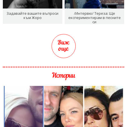
Задавайте вашите въпроси
/Интервю/ Тереза: Ще
към Жоро
експериментирам в песните
си
Виж
още
Истории