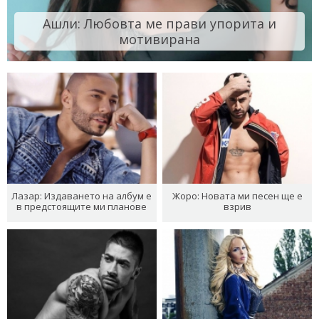
Ашли: Любовта ме прави упорита и
мотивирана
Лазар: Издаването на албум е
Жоро: Новата ми песен ще е
в предстоящите ми планове
взрив