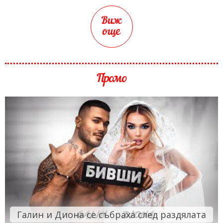
Виж
още
Промо
Галин и Диона се събраха след раздялата