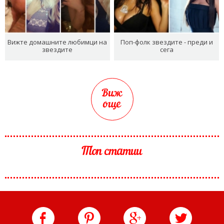
Вижте домашните любимци на
Поп-фолк звездите - преди и
звездите
сега
Виж
още
Топ статии